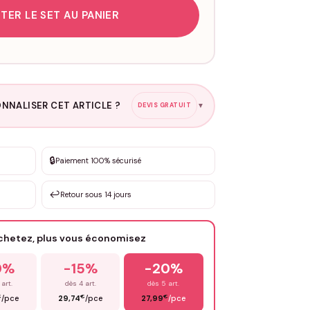
TER LE SET AU PANIER
NNALISER CET ARTICLE ?
DEVIS GRATUIT
▼
esure
🔒
Paiement 100% sécurisé
sation de 3 à 10€ selon la demande
↩️
Retour sous 14 jours
Votre texte / idée
*
achetez, plus vous économisez
Email
*
0%
-15%
-20%
 art.
dès 4 art.
dès 5 art.
€
€
€
/pce
29,74
/pce
27,99
/pce