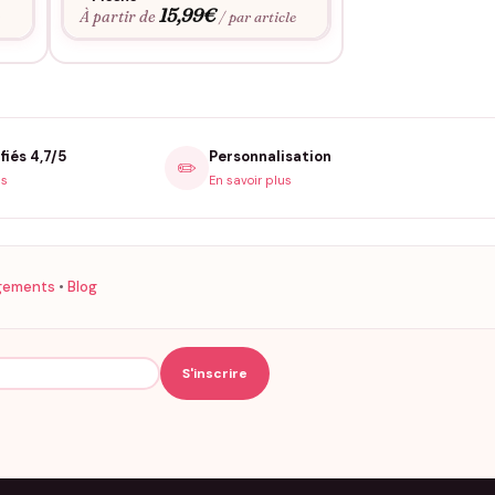
15,99
€
15,9
À partir de
À partir de
e
/ par article
fiés 4,7/5
Personnalisation
✏️
is
En savoir plus
gements
•
Blog