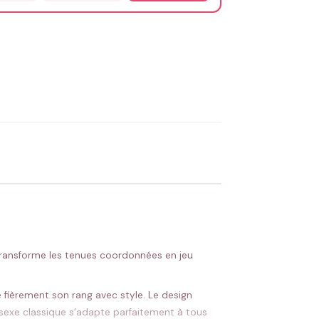
OYER MA DEMANDE ✨
 Flocage en France
✅ Validation avant fabrication
» transforme les tenues coordonnées en jeu
he fièrement son rang avec style. Le design
nisexe classique s’adapte parfaitement à tous