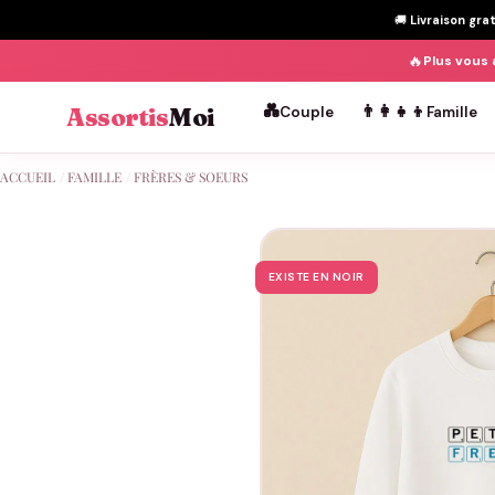
🚚
Livraison gra
🔥
Plus vous 
💑
👨‍👩‍👧‍👦
Assortis
Moi
Couple
Famille
Passer
ACCUEIL
/
FAMILLE
/
FRÈRES & SOEURS
au
contenu
EXISTE EN NOIR