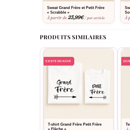
facilement en machine et conserve son aspect 
Sweat Grand Frère et Petit Frère
Sw
« Scrabble »
So
23,99
€
À partir de
À 
/ par article
PRODUITS SIMILAIRES
EXISTE EN NOIR
EXI
T-shirt Grand Frère Petit Frère
Te
« Flèche »
À 