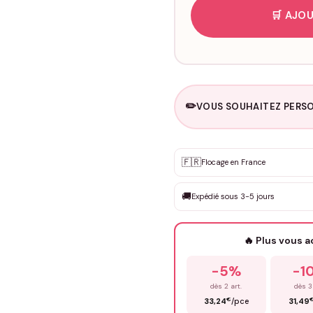
🛒 AJOU
✏️
VOUS SOUHAITEZ PERSO
Personnalisation sur m
🇫🇷
✨
Flocage en France
DEVIS GRATUIT · Personnali
🚚
Expédié sous 3-5 jours
Que souhaitez-vous ?
*
🔥 Plus vous 
Prénom
*
-5%
-1
dès 2 art.
dès 3
€
33,24
/pce
31,49