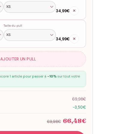
34,99€
✕
Taille du pull
34,99€
✕
 AJOUTER UN PULL
core 1 article pour passer à
-10%
sur tout votre
69,98€
-3,50€
66,48€
69,98€