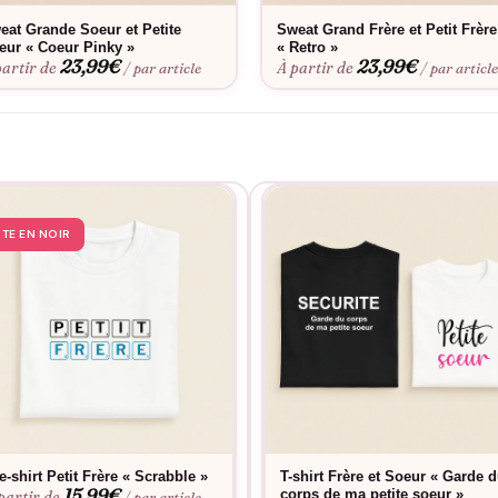
neuf lavage après lavage. Commande personnalisée possible selon v
eat Grande Soeur et Petite
Sweat Grand Frère et Petit Frère
eur « Coeur Pinky »
« Retro »
23,99
€
23,99
€
partir de
À partir de
/ par article
/ par articl
STE EN NOIR
e-shirt Petit Frère « Scrabble »
T-shirt Frère et Soeur « Garde 
15,99
€
corps de ma petite soeur »
partir de
/ par article