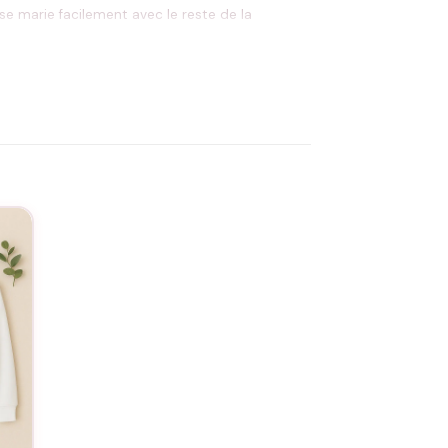
 se marie facilement avec le reste de la
e avec humour dans la fratrie.
service de personnalisation
. Ce pull se lave