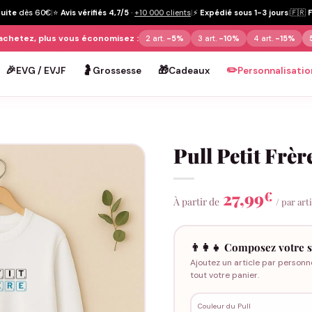
tuite
dès 60€
|
⭐
Avis vérifiés 4,7/5
·
+10 000 clients
|
⚡
Expédié sous 1-3 jours
|
🇫🇷
achetez, plus vous économisez :
2 art.
-5%
3 art.
-10%
4 art.
-15%
🎉
🤰
🎁
✏️
EVG / EVJF
Grossesse
Cadeaux
Personnalisatio
Pull Petit Frèr
27,99
€
À partir de
/ par art
👨‍👩‍👧 Composez votre s
Ajoutez un article par personn
tout votre panier.
Couleur du Pull