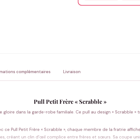
Précisions (optionnel)
ENV
💚 Retour sous 24-48h
🇫
rmations complémentaires
Livraison
Pull Petit Frère « Scrabble »
e gloire dans la garde-robe familiale. Ce pull au design « Scrabble 
vec ce Pull Petit Frère « Scrabble », chaque membre de la fratrie affic
es, créant un clin d’œil complice entre frères et sœurs. Sa coupe u