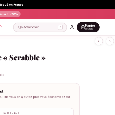
Floqué en France
5+ art.
-20%
Panier
n
Rechercher…
/
0,00€
e « Scrabble »
icle
et
e. Plus vous en ajoutez, plus vous économisez sur
Taille du pull