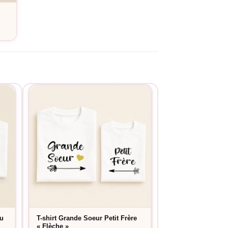
os besoins spécifiques.
e
du
T-shirt Grande Soeur Petit Frère
T-shirt Grand frèr
« Flèche »
« Maedi »