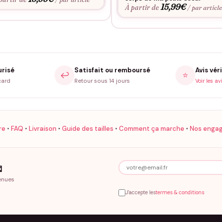
15,99
€
À partir de
/ par articl
urisé
Satisfait ou remboursé
Avis véri
↩️
⭐
card
Retour sous 14 jours
Voir les av
re
•
FAQ
•
Livraison
•
Guide des tailles
•
Comment ça marche
•
Nos enga

enues
J'accepte les
termes & conditions