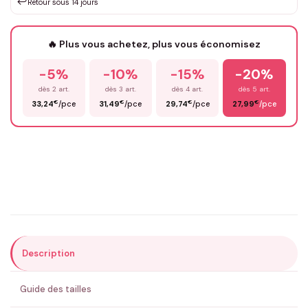
↩️
Retour sous 14 jours
Votre texte / idée
*
🔥 Plus vous achetez, plus vous économisez
-5%
-10%
-15%
-20%
Prénom
*
dès 2 art.
dès 3 art.
dès 4 art.
dès 5 art.
€
€
€
€
33,24
/pce
31,49
/pce
29,74
/pce
27,99
/pce
Email
*
Précisions (optionnel)
Description
ENVOYER MA DEMANDE ✨
Guide des tailles
💚 Retour sous 24-48h
🇫🇷 Flocage en France
✅ Validation avant fabrication