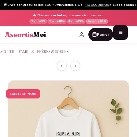
🚚
Livraison gratuite
dès 60€
|
⭐
Avis vérifiés 4,7/5
·
+10 000 clients
|
⚡
Expédié sous 1
🔥
Plus vous achetez, plus vous économisez :
2 art.
-5%
3 art.
-10%
4 art.
-15%
5+ art.
-20%
Assortis
Moi
Panier
Passer
ACCUEIL
/
FAMILLE
/
FRÈRES & SOEURS
au
contenu
EXISTE EN NOIR