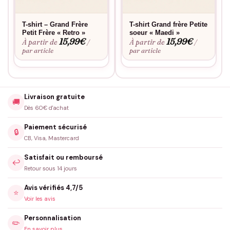
T-shirt – Grand Frère
T-shirt Grand frère Petite
Petit Frère « Retro »
soeur « Maedi »
15,99
€
15,99
€
À partir de
À partir de
/
/
par article
par article
Livraison gratuite
🚚
Dès 60€ d'achat
Paiement sécurisé
🔒
CB, Visa, Mastercard
Satisfait ou remboursé
↩️
Retour sous 14 jours
Avis vérifiés 4,7/5
⭐
Voir les avis
Personnalisation
✏️
En savoir plus