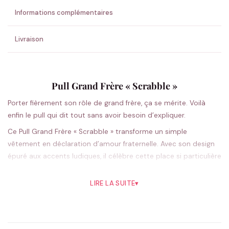
Informations complémentaires
Livraison
Pull Grand Frère « Scrabble »
Porter fièrement son rôle de grand frère, ça se mérite. Voilà
enfin le pull qui dit tout sans avoir besoin d’expliquer.
Ce Pull Grand Frère « Scrabble » transforme un simple
vêtement en déclaration d’amour fraternelle. Avec son design
épuré aux accents ludiques, il célèbre cette place si particulière
dans la famille. La coupe unisexe classique s’adapte
naturellement à tous les styles, tandis que le message subtil
LIRE LA SUITE
▾
mais percutant fait sourire petits et grands. Parfait pour les
photos de famille où chacun trouve sa place, mais aussi au
quotidien quand on veut afficher cette complicité unique. Les