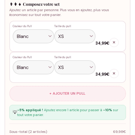
👨‍👩‍👧 Composez votre set
Ajoutez un article par personne. Plus vous en ajoutez, plus vous
économisez sur tout votre panier.
Couleur du Pull
Taille du pull
✕
34,99€
Couleur du Pull
Taille du pull
✕
34,99€
+ AJOUTER UN PULL
-5% appliqué !
Ajoutez encore 1 article pour passer à
-10%
sur
💡
tout votre panier.
Sous-total (
2
articles)
69,98€