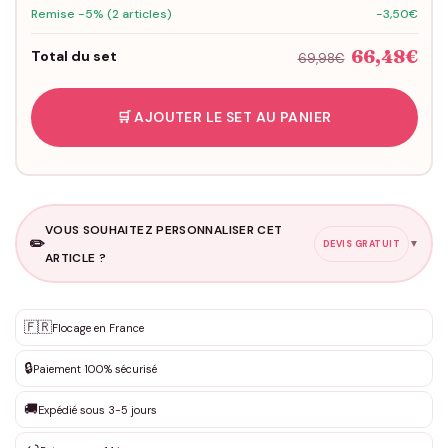
Remise -5% (2 articles)
-3,50€
66,48€
Total du set
69,98€
🛒 AJOUTER LE SET AU PANIER
VOUS SOUHAITEZ PERSONNALISER CET
✏️
▼
DEVIS GRATUIT
ARTICLE ?
Personnalisation sur mesure
🇫🇷
✨
Flocage en France
DEVIS GRATUIT · Personnalisation de 3 à 10€ selon la demande
🔒
Paiement 100% sécurisé
Que souhaitez-vous ?
*
🚚
Expédié sous 3-5 jours