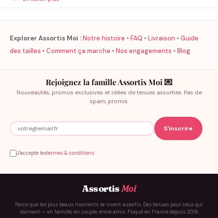
Explorer Assortis Moi :
Notre histoire
•
FAQ
•
Livraison
•
Guide
des tailles
•
Comment ça marche
•
Nos engagements
•
Blog
Rejoignez la famille Assortis Moi 💌
Nouveautés, promos exclusives et idées de tenues assorties. Pas de
spam, promis.
J'accepte les
termes & conditions
Assortis
Moi
Parce que les plus beaux moments se vivent assortis. Des tenues pour ceux qui
s'aiment — en famille, en couple, entre amis. Floqué en France depuis 2018.