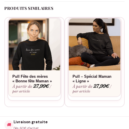
PRODUITS SIMILAIRES
Pull Fête des mères
Pull – Spécial Maman
« Bonne fête Maman »
« Ligne »
27,99
€
27,99
€
À partir de
À partir de
/
/
par article
par article
Livraison gratuite
🚚
Dès 60€ d'achat