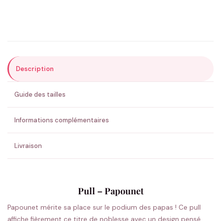
Précisions (optionnel)
Description
ENVOYER MA DEMANDE ✨
Guide des tailles
💚 Retour sous 24-48h
🇫🇷 Flocage en France
✅ Validation avant fabrication
Informations complémentaires
Livraison
Pull – Papounet
Papounet mérite sa place sur le podium des papas ! Ce pull
affiche fièrement ce titre de noblesse avec un design pensé