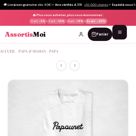
🚚
Livraison gratuite
dès 60€
|
⭐
Avis vérifiés 4,7/5
·
+10 000 clients
|
⚡
Expédié sous 1
🔥
Plus vous achetez, plus vous économisez :
2 art.
-5%
3 art.
-10%
4 art.
-15%
5+ art.
-20%
Assortis
Moi
Panier
Passer
ACCUEIL
/
PAPA & MAMAN
/
PAPA
au
contenu