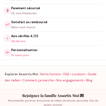
Paiement sécurisé
🔒
CB, Visa, Mastercard
Satisfait ou remboursé
↩️
Retour sous 14 jours
Avis vérifiés 4,7/5
⭐
Voir les avis
Personnalisation
✏️
En savoir plus
Explorer Assortis Moi :
Notre histoire
•
FAQ
•
Livraison
•
Guide
des tailles
•
Comment ça marche
•
Nos engagements
•
Blog
Rejoignez la famille Assortis Moi 💌
Nouveautés, promos exclusives et idées de tenues assorties. Pas de
spam, promis.