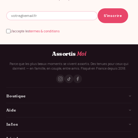
J'accepte les
termes & conditions
Assortis
Moi
Parce que les plus beaux moments se vivent assortis. Des tenues pour ceux qui
s'aiment — en famille, en couple, entre amis. Floqué en France depuis 2018.
Boutique
La Famille
Aide
Les Couples
Comment ça marche
Infos
Les Copains
Guide des tailles
Livraison