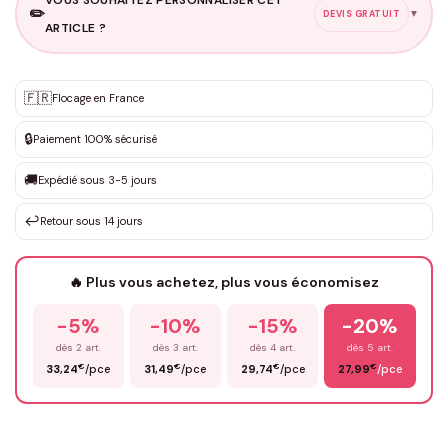
VOUS SOUHAITEZ PERSONNALISER CET
✏️
▼
DEVIS GRATUIT
ARTICLE ?
Personnalisation sur mesure
🇫🇷
✨
Flocage en France
DEVIS GRATUIT · Personnalisation de 3 à 10€ selon la demande
🔒
Paiement 100% sécurisé
Que souhaitez-vous ?
*
🚚
Expédié sous 3-5 jours
↩️
Retour sous 14 jours
Votre texte / idée
*
🔥 Plus vous achetez, plus vous économisez
-5%
-10%
-15%
-20%
Prénom
*
dès 2 art.
dès 3 art.
dès 4 art.
dès 5 art.
€
€
€
€
33,24
/pce
31,49
/pce
29,74
/pce
27,99
/pce
Email
*