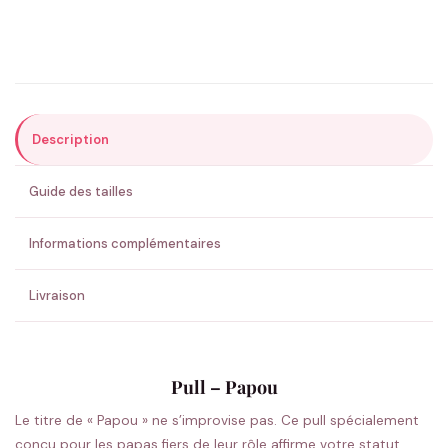
Précisions (optionnel)
Description
ENVOYER MA DEMANDE ✨
Guide des tailles
💚 Retour sous 24-48h
🇫🇷 Flocage en France
✅ Validation avant fabrication
Informations complémentaires
Livraison
Pull – Papou
Le titre de « Papou » ne s’improvise pas. Ce pull spécialement
conçu pour les papas fiers de leur rôle affirme votre statut