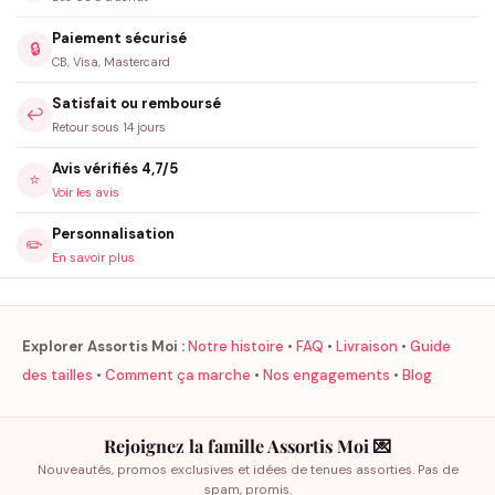
Paiement sécurisé
🔒
CB, Visa, Mastercard
Satisfait ou remboursé
↩️
Retour sous 14 jours
Avis vérifiés 4,7/5
⭐
Voir les avis
Personnalisation
✏️
En savoir plus
Explorer Assortis Moi :
Notre histoire
•
FAQ
•
Livraison
•
Guide
des tailles
•
Comment ça marche
•
Nos engagements
•
Blog
Rejoignez la famille Assortis Moi 💌
Nouveautés, promos exclusives et idées de tenues assorties. Pas de
spam, promis.