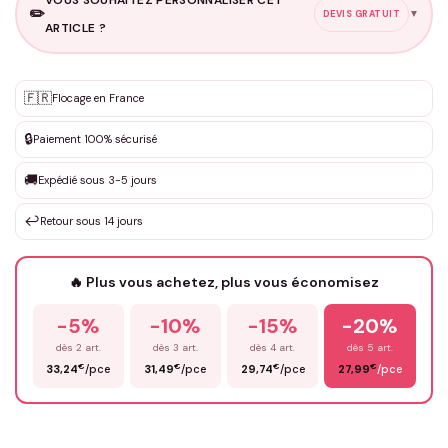
VOUS SOUHAITEZ PERSONNALISER CET
✏️
▼
DEVIS GRATUIT
ARTICLE ?
Personnalisation sur mesure
🇫🇷
✨
Flocage en France
DEVIS GRATUIT · Personnalisation de 3 à 10€ selon la demande
🔒
Paiement 100% sécurisé
Que souhaitez-vous ?
*
🚚
Expédié sous 3-5 jours
↩️
Retour sous 14 jours
Votre texte / idée
*
🔥 Plus vous achetez, plus vous économisez
-5%
-10%
-15%
-20%
Prénom
*
dès 2 art.
dès 3 art.
dès 4 art.
dès 5 art.
€
€
€
€
33,24
/pce
31,49
/pce
29,74
/pce
27,99
/pce
Email
*