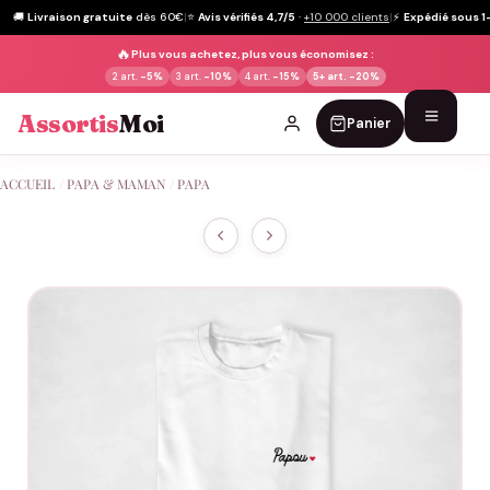
🚚
Livraison gratuite
dès 60€
|
⭐
Avis vérifiés 4,7/5
·
+10 000 clients
|
⚡
Expédié sous 1
🔥
Plus vous achetez, plus vous économisez :
2 art.
-5%
3 art.
-10%
4 art.
-15%
5+ art.
-20%
Assortis
Moi
Panier
Passer
ACCUEIL
/
PAPA & MAMAN
/
PAPA
au
contenu