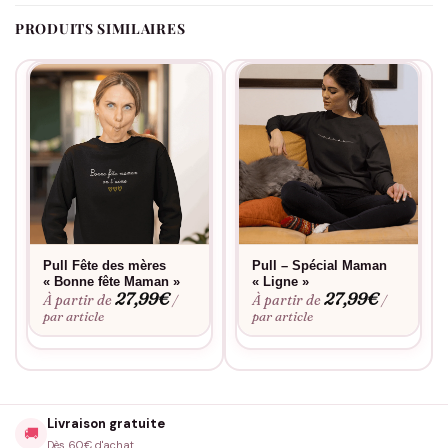
PRODUITS SIMILAIRES
Pull Fête des mères
Pull – Spécial Maman
« Bonne fête Maman »
« Ligne »
27,99
€
27,99
€
À partir de
À partir de
/
/
par article
par article
Livraison gratuite
🚚
Dès 60€ d'achat