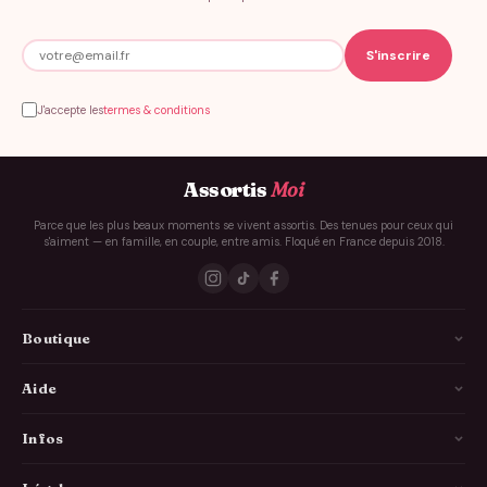
J'accepte les
termes & conditions
Assortis
Moi
Parce que les plus beaux moments se vivent assortis. Des tenues pour ceux qui
s'aiment — en famille, en couple, entre amis. Floqué en France depuis 2018.
Boutique
La Famille
Aide
Les Couples
Comment ça marche
Infos
Les Copains
Guide des tailles
Livraison