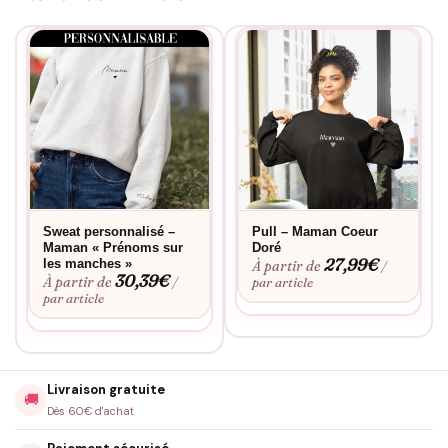
Sweat personnalisé –
Pull – Maman Coeur
Maman « Prénoms sur
Doré
27,99
€
les manches »
À partir de
/
30,39
€
À partir de
/
par article
par article
Livraison gratuite
🚚
Dès 60€ d'achat