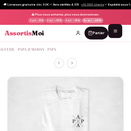
🚚
Livraison gratuite
dès 60€
|
⭐
Avis vérifiés 4,7/5
·
+10 000 clients
|
⚡
Expédié sous 1
🔥
Plus vous achetez, plus vous économisez :
2 art.
-5%
3 art.
-10%
4 art.
-15%
5+ art.
-20%
Assortis
Moi
Panier
Passer
ACCUEIL
/
PAPA & MAMAN
/
PAPA
au
contenu