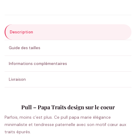
Précisions (optionnel)
Description
ENVOYER MA DEMANDE ✨
Guide des tailles
💚 Retour sous 24-48h
🇫🇷 Flocage en France
✅ Validation avant fabrication
Informations complémentaires
Livraison
Pull – Papa Traits design sur le coeur
Parfois, moins c’est plus. Ce pull papa marie élégance
minimaliste et tendresse paternelle avec son motif cœur aux
traits épurés.