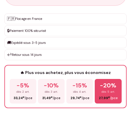
Personnalisation sur mesure
🇫🇷
✨
Flocage en France
DEVIS GRATUIT · Personnalisation de 3 à 10€ selon la demande
🔒
Paiement 100% sécurisé
Que souhaitez-vous ?
*
🚚
Expédié sous 3-5 jours
↩️
Retour sous 14 jours
Votre texte / idée
*
🔥 Plus vous achetez, plus vous économisez
-5%
-10%
-15%
-20%
Prénom
*
dès 2 art.
dès 3 art.
dès 4 art.
dès 5 art.
€
€
€
€
33,24
/pce
31,49
/pce
29,74
/pce
27,99
/pce
Email
*