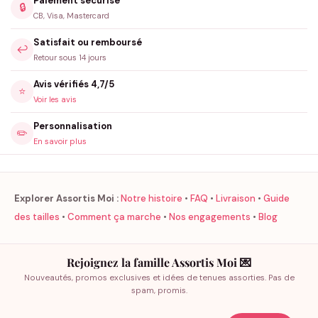
Paiement sécurisé
🔒
CB, Visa, Mastercard
Satisfait ou remboursé
↩️
Retour sous 14 jours
Avis vérifiés 4,7/5
⭐
Voir les avis
Personnalisation
✏️
En savoir plus
Explorer Assortis Moi :
Notre histoire
•
FAQ
•
Livraison
•
Guide
des tailles
•
Comment ça marche
•
Nos engagements
•
Blog
Rejoignez la famille Assortis Moi 💌
Nouveautés, promos exclusives et idées de tenues assorties. Pas de
spam, promis.