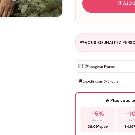
🛒 AJOU
✏️
VOUS SOUHAITEZ PERSO
Personnalisation sur m
🇫🇷
✨
Flocage en France
DEVIS GRATUIT · Personnali
🚚
Expédié sous 3-5 jours
Que souhaitez-vous ?
*
🔥 Plus vous 
Prénom
*
-5%
-1
dès 2 art.
dès 3
€
36,09
/pce
34,19
Précisions (optionnel)