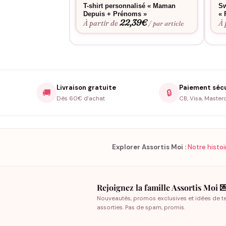
T-shirt personnalisé « Maman
Sw
Depuis + Prénoms »
« 
22,39
€
À partir de
À 
/ par article
Livraison gratuite
Paiement séc
🚚
🔒
Dès 60€ d'achat
CB, Visa, Master
Explorer Assortis Moi :
Notre histoi
Rejoignez la famille Assortis Moi 
Nouveautés, promos exclusives et idées de t
assorties. Pas de spam, promis.