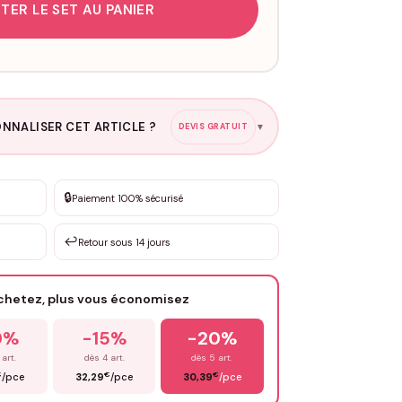
TER LE SET AU PANIER
NNALISER CET ARTICLE ?
DEVIS GRATUIT
▼
esure
🔒
Paiement 100% sécurisé
sation de 3 à 10€ selon la demande
↩️
Retour sous 14 jours
Votre texte / idée
*
achetez, plus vous économisez
Email
*
0%
-15%
-20%
 art.
dès 4 art.
dès 5 art.
€
€
€
/pce
32,29
/pce
30,39
/pce