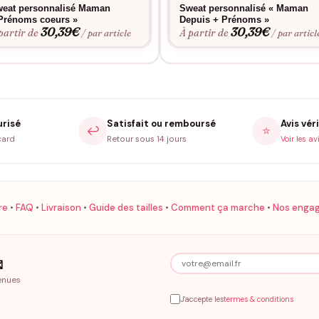
eat personnalisé Maman
Sweat personnalisé « Maman
Prénoms coeurs »
Depuis + Prénoms »
30,39
€
30,39
€
partir de
À partir de
/ par article
/ par articl
urisé
Satisfait ou remboursé
Avis véri
↩️
⭐
card
Retour sous 14 jours
Voir les av
re
•
FAQ
•
Livraison
•
Guide des tailles
•
Comment ça marche
•
Nos enga

enues
J'accepte les
termes & conditions