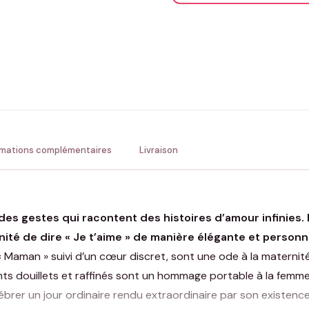
ENV
💚 Retour sous 24-48h
🇫
rmations complémentaires
Livraison
t des gestes qui racontent des histoires d’amour infinies
nité de dire « Je t’aime » de manière élégante et personn
 Maman » suivi d’un cœur discret, sont une ode à la maternité
ents douillets et raffinés sont un hommage portable à la femm
ébrer un jour ordinaire rendu extraordinaire par son existence