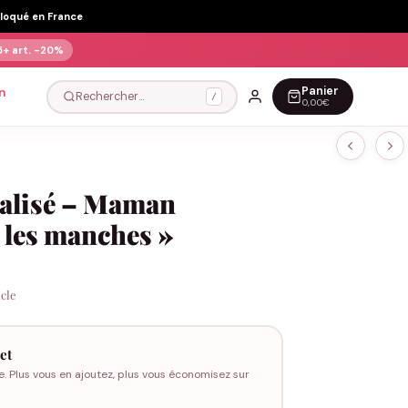
Floqué en France
5+ art.
-20%
Panier
n
Rechercher…
/
0,00€
alisé – Maman
 les manches »
icle
et
e. Plus vous en ajoutez, plus vous économisez sur