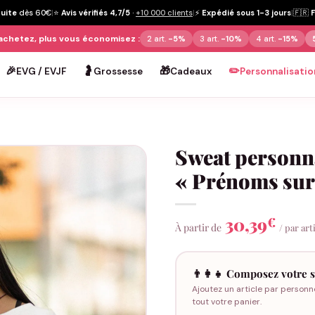
tuite
dès 60€
|
⭐
Avis vérifiés 4,7/5
·
+10 000 clients
|
⚡
Expédié sous 1-3 jours
|
🇫🇷
achetez, plus vous économisez :
2 art.
-5%
3 art.
-10%
4 art.
-15%
🎉
🤰
🎁
✏️
EVG / EVJF
Grossesse
Cadeaux
Personnalisatio
Sweat personn
« Prénoms sur
30,39
€
À partir de
/ par art
👨‍👩‍👧 Composez votre s
Ajoutez un article par personn
tout votre panier.