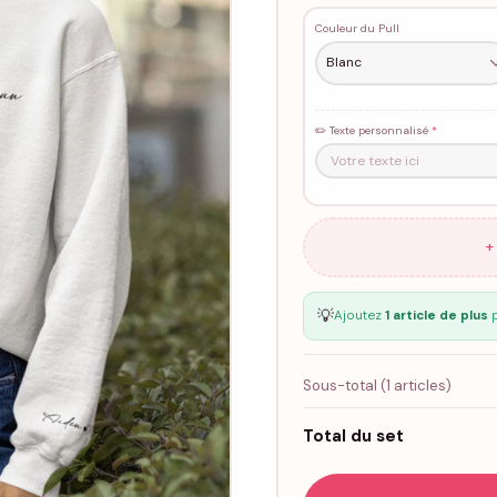
Couleur du Pull
✏️ Texte personnalisé
*
+
💡
Ajoutez
1 article de plus
p
Sous-total (
1
articles)
Total du set