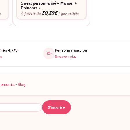
Sweat personnalisé « Maman +
T-shirt personna
Prénoms »
« Prénoms coeur
30,39
€
22,3
À partir de
À partir de
e
/ par article
fiés 4,7/5
Personnalisation
✏️
is
En savoir plus
gements
•
Blog