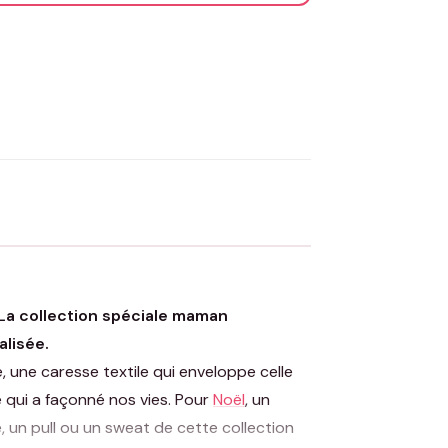
OYER MA DEMANDE ✨
 Flocage en France
✅ Validation avant fabrication
. La collection spéciale maman
alisée.
, une caresse textile qui enveloppe celle
e qui a façonné nos vies. Pour
Noël
, un
, un pull ou un sweat de cette collection