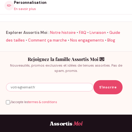
Personnalisation
✏️
En savoir plus
Explorer Assortis Moi :
Notre histoire
•
FAQ
•
Livraison
•
Guide
des tailles
•
Comment ça marche
•
Nos engagements
•
Blog
Rejoignez la famille Assortis Moi 💌
Nouveautés, promos exclusives et idées de tenues assorties. Pas de
spam, promis.
J'accepte les
termes & conditions
Assortis
Moi