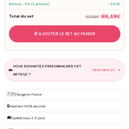
Remise -5% (2 articles)
-3,50€
66,48€
Total du set
69,98€
🛒 AJOUTER LE SET AU PANIER
VOUS SOUHAITEZ PERSONNALISER CET
✏️
▼
DEVIS GRATUIT
ARTICLE ?
Personnalisation sur mesure
🇫🇷
✨
Flocage en France
DEVIS GRATUIT · Personnalisation de 3 à 10€ selon la demande
🔒
Paiement 100% sécurisé
Que souhaitez-vous ?
*
🚚
Expédié sous 3-5 jours