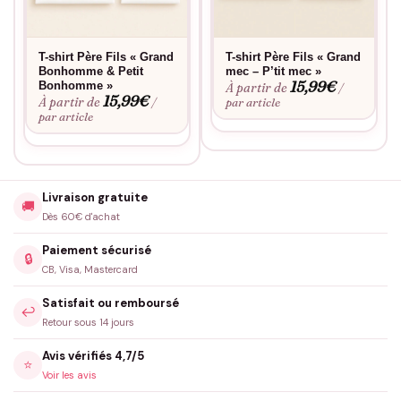
T-shirt Père Fils « Grand
T-shirt Père Fils « Grand
Bonhomme & Petit
mec – P’tit mec »
15,99
€
Bonhomme »
À partir de
/
15,99
€
À partir de
/
par article
par article
Livraison gratuite
🚚
Dès 60€ d'achat
Paiement sécurisé
🔒
CB, Visa, Mastercard
Satisfait ou remboursé
↩️
Retour sous 14 jours
Avis vérifiés 4,7/5
⭐
Voir les avis