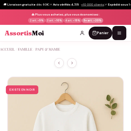
🚚
Livraison gratuite
dès 60€
|
⭐
Avis vérifiés 4,7/5
·
+10 000 clients
|
⚡
Expédié sous 1
🔥
Plus vous achetez, plus vous économisez :
2 art.
-5%
3 art.
-10%
4 art.
-15%
5+ art.
-20%
Assortis
Moi
Panier
Passer
ACCUEIL
/
FAMILLE
/
PAPY & MAMIE
au
contenu
EXISTE EN NOIR