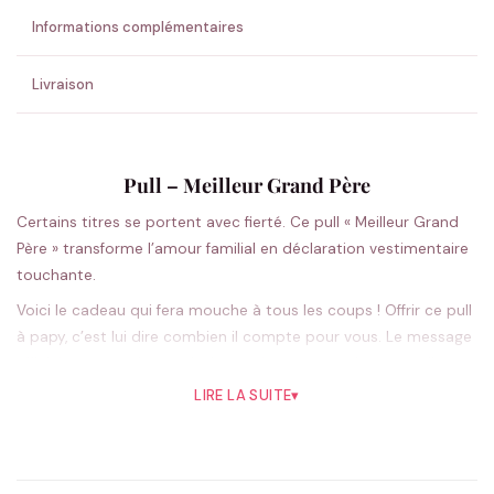
Informations complémentaires
Livraison
Pull – Meilleur Grand Père
Certains titres se portent avec fierté. Ce pull « Meilleur Grand
Père » transforme l’amour familial en déclaration vestimentaire
touchante.
Voici le cadeau qui fera mouche à tous les coups ! Offrir ce pull
à papy, c’est lui dire combien il compte pour vous. Le message
affiché avec tendresse devient prétexte à sourires complices
et moments de complicité. Sa coupe classique unisexe
LIRE LA SUITE
▾
s’adapte parfaitement à tous les grands-pères, qu’ils soient du
genre décontracté ou plus élégant. Disponible en blanc ou noir,
il se marie facilement avec le reste de sa garde-robe. Plus