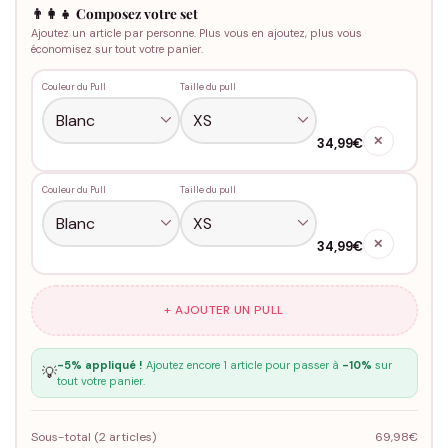
👨‍👩‍👧 Composez votre set
Ajoutez un article par personne. Plus vous en ajoutez, plus vous
économisez sur tout votre panier.
Couleur du Pull
Taille du pull
✕
34,99€
Couleur du Pull
Taille du pull
✕
34,99€
+ AJOUTER UN PULL
-5% appliqué !
Ajoutez encore 1 article pour passer à
-10%
sur
💡
tout votre panier.
Sous-total (
2
articles)
69,98€