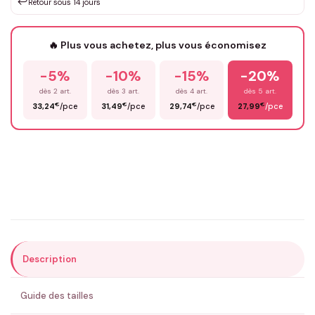
↩️
Retour sous 14 jours
Votre texte / idée
*
🔥 Plus vous achetez, plus vous économisez
-5%
-10%
-15%
-20%
Prénom
*
dès 2 art.
dès 3 art.
dès 4 art.
dès 5 art.
€
€
€
€
33,24
/pce
31,49
/pce
29,74
/pce
27,99
/pce
Email
*
Précisions (optionnel)
Description
ENVOYER MA DEMANDE ✨
Guide des tailles
💚 Retour sous 24-48h
🇫🇷 Flocage en France
✅ Validation avant fabrication