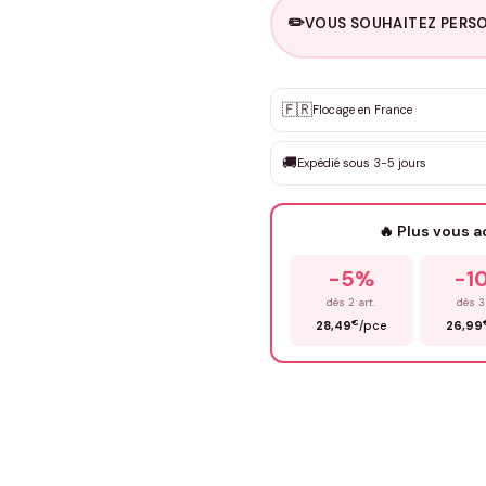
✏️
VOUS SOUHAITEZ PERSO
Personnalisation sur m
🇫🇷
✨
Flocage en France
DEVIS GRATUIT · Personnali
🚚
Expédié sous 3-5 jours
Que souhaitez-vous ?
*
🔥 Plus vous 
Prénom
*
-5%
-1
dès 2 art.
dès 3
€
28,49
/pce
26,99
Précisions (optionnel)
ENV