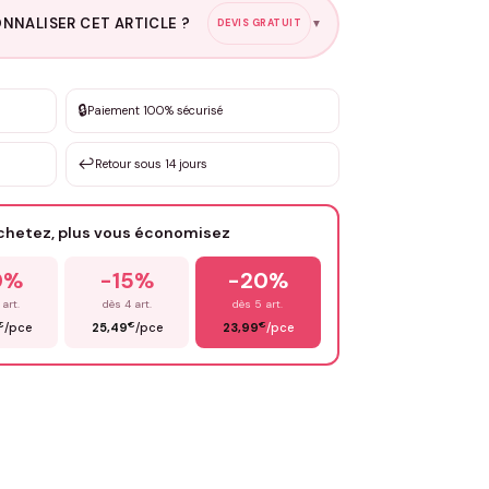
NNALISER CET ARTICLE ?
DEVIS GRATUIT
▼
esure
🔒
Paiement 100% sécurisé
sation de 3 à 10€ selon la demande
↩️
Retour sous 14 jours
Votre texte / idée
*
achetez, plus vous économisez
Email
*
0%
-15%
-20%
 art.
dès 4 art.
dès 5 art.
€
€
€
/pce
25,49
/pce
23,99
/pce
OYER MA DEMANDE ✨