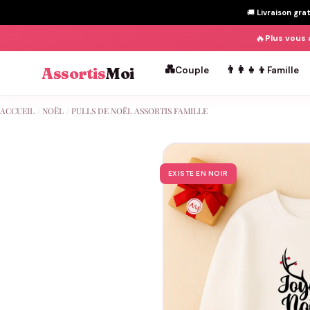
🚚
Livraison gra
🔥
Plus vous 
💑
👨‍👩‍👧‍👦
Assortis
Moi
Couple
Famille
Passer
ACCUEIL
/
NOËL
/
PULLS DE NOËL ASSORTIS FAMILLE
au
contenu
EXISTE EN NOIR