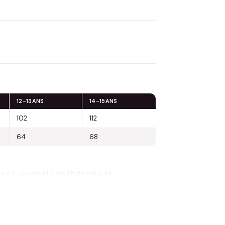
 Flocage en France
✅ Validation avant fabrication
12-13ANS
14-15ANS
102
112
64
68
 ça : un visuel clair, chaleureux et
aditions de fin d’année. Son message « Joyeux
ire la magie hivernale.
és. Quelques points rouge rubis, tels de