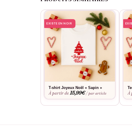
Réveillon & repas de famille
: adoptez un dr
Week-ends de décembre
: marchés de Noël,
Photocall maison
: pour immortaliser l’ouve
EXISTE EN NOIR
EXI
Petite attention pour votre moitié
: optez p
Ce design fonctionne parce qu’il parle à to
les détails rouges réveillent l’ensemble sa
modes et qui s’invite dans chaque moment
marché de Noël.
T-shirt Joyeux Noël « Sapin »
Te
15,99
€
À partir de
À 
/ par article
Votre partenaire
: un clin d’œil romantique
Un
frère
, une sœur ou un·e meilleur·e ami·e
Parents et grands-parents
: un motif lisible
Collègues
: idéal pour la journée thématique