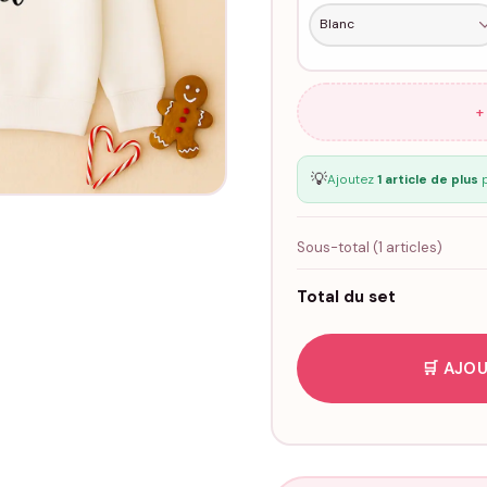
+
💡
Ajoutez
1 article de plus
p
Sous-total (
1
articles)
Total du set
🛒 AJOU