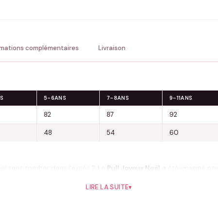
💚 Retour sous 24-48h
🇫
rmations complémentaires
Livraison
S
5-6ANS
7-8ANS
9-11ANS
82
87
92
48
54
60
ël
sans tomber dans l’excès ? Le
Pull Joyeux Noël
a été imaginé pour
ourires, sublime vos photos et vous accompagne dans toutes vos tr
LIRE LA SUITE
▾
invitation à profiter de la saison, entouré d’un motif délicat qui resp
e « Joyeux Noël » enlacée par une paire de bois de renne stylis