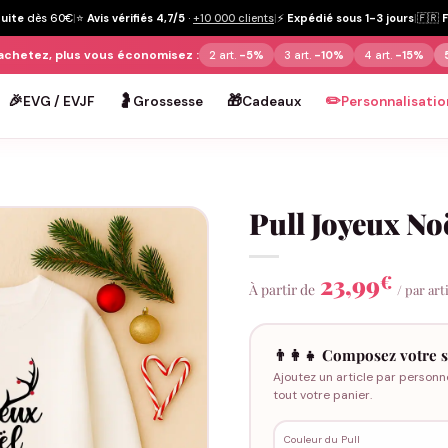
tuite
dès 60€
|
⭐
Avis vérifiés 4,7/5
·
+10 000 clients
|
⚡
Expédié sous 1-3 jours
|
🇫🇷
achetez, plus vous économisez :
2 art.
-5%
3 art.
-10%
4 art.
-15%
🎉
🤰
🎁
✏️
EVG / EVJF
Grossesse
Cadeaux
Personnalisatio
Pull Joyeux No
23,99
€
À partir de
/ par art
👨‍👩‍👧 Composez votre s
Ajoutez un article par personn
tout votre panier.
Couleur du Pull