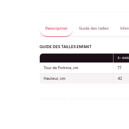
Description
Guide des tailles
Info
GUIDE DES TAILLES ENFANT
3-4AN
Tour de Poitrine, cm
77
Hauteur, cm
42
Envie d’un look de fêtes qui capte l’esprit de
No
immédiatement reconnaissable qui attire les s
Noël » s’affiche fièrement au centre, comme une 
Le cœur du design est une jolie calligraphi