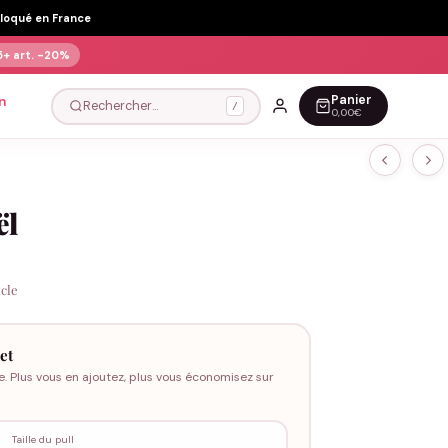
Floqué en France
5+ art.
-20%
Panier
n
Rechercher…
/
0,00€
ël
icle
et
e. Plus vous en ajoutez, plus vous économisez sur
Taille du pull