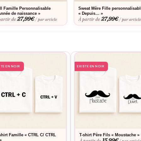
près lavage, pour que votre complicité reste intacte dans le temps.
ll Famille Personnalisable
Sweat Mère Fille personnalisabl
Année de naissance »
« Depuis… »
27,99
€
27,99
€
partir de
À partir de
/ par article
/ par articl
STE EN NOIR
EXISTE EN NOIR
shirt Famille « CTRL C/ CTRL
T-shirt Père Fils « Moustache »
15,99
€
»
À partir de
/ par articl