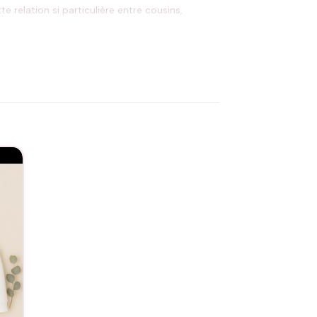
 relation si particulière entre cousins,
cher votre lien unique au quotidien.
service de personnalisation
. Ces pulls