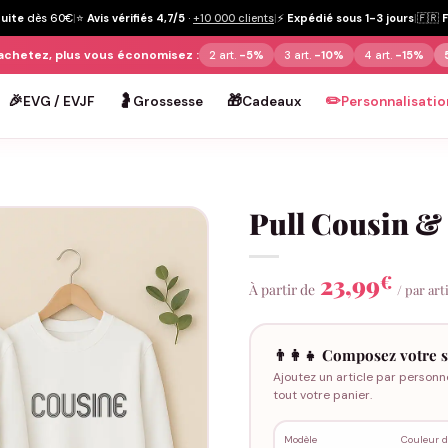
tuite
dès 60€
|
⭐
Avis vérifiés 4,7/5
·
+10 000 clients
|
⚡
Expédié sous 1-3 jours
|
🇫🇷
achetez, plus vous économisez :
2 art.
-5%
3 art.
-10%
4 art.
-15%
🎉
🤰
🎁
✏️
EVG / EVJF
Grossesse
Cadeaux
Personnalisatio
Pull Cousin &
23,99
€
À partir de
/ par art
👨‍👩‍👧 Composez votre s
Ajoutez un article par personn
tout votre panier.
Modèle
Couleur d