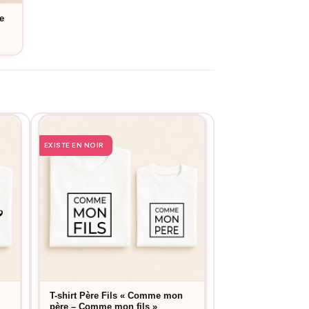
e
e
EXISTE EN NOIR
EXISTE EN NOIR
T-shirt Père Fils « Comme mon
T-shirt Famille «
15,9
père – Comme mon fils »
À partir de
e