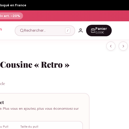
Floqué en France
5+ art.
-20%
Panier
n
Rechercher…
/
0,00€
 Cousine « Retro »
icle
et
e. Plus vous en ajoutez, plus vous économisez sur
u Pull
Taille du pull