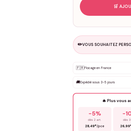
🛒 AJOU
✏️
VOUS SOUHAITEZ PERSO
Personnalisation sur m
🇫🇷
✨
Flocage en France
DEVIS GRATUIT · Personnali
🚚
Expédié sous 3-5 jours
Que souhaitez-vous ?
*
🔥 Plus vous 
Prénom
*
-5%
-1
dès 2 art.
dès 3
€
28,49
/pce
26,99