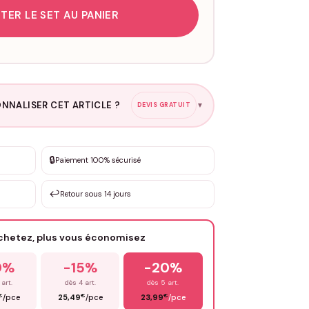
TER LE SET AU PANIER
NNALISER CET ARTICLE ?
DEVIS GRATUIT
▼
esure
🔒
Paiement 100% sécurisé
sation de 3 à 10€ selon la demande
↩️
Retour sous 14 jours
Votre texte / idée
*
achetez, plus vous économisez
Email
*
0%
-15%
-20%
 art.
dès 4 art.
dès 5 art.
€
€
€
/pce
25,49
/pce
23,99
/pce