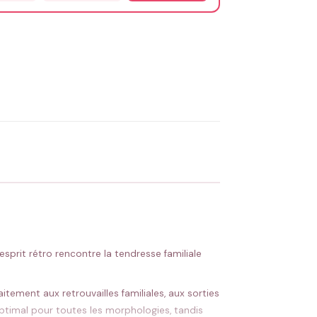
OYER MA DEMANDE ✨
 Flocage en France
✅ Validation avant fabrication
sprit rétro rencontre la tendresse familiale
ement aux retrouvailles familiales, aux sorties
ptimal pour toutes les morphologies, tandis