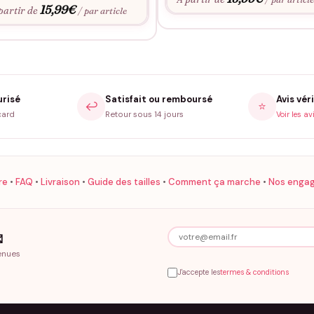
15,99
€
partir de
/ par article
urisé
Satisfait ou remboursé
Avis véri
↩️
⭐
card
Retour sous 14 jours
Voir les av
re
•
FAQ
•
Livraison
•
Guide des tailles
•
Comment ça marche
•
Nos enga

enues
J'accepte les
termes & conditions