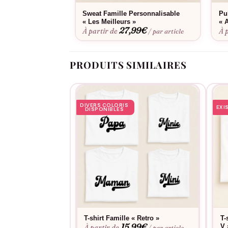
conservent leur forme et leur douceur lavage a
Sweat Famille Personnalisable
Pu
« Les Meilleurs »
« 
27,99
€
À partir de
À 
/ par article
PRODUITS SIMILAIRES
DIVERS COLORIS
EXI
DISPONIBLES
T-shirt Famille « Retro »
T-
15,99
€
V 
À partir de
/ par article