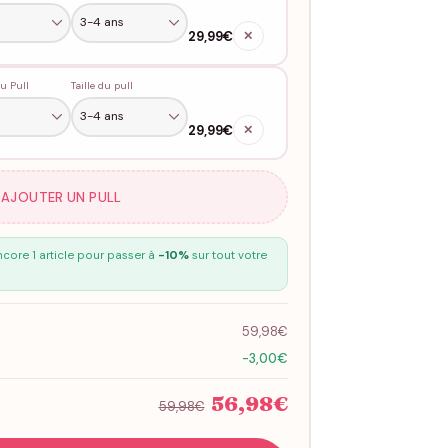
29,99€
✕
u Pull
Taille du pull
29,99€
✕
 AJOUTER UN PULL
core 1 article pour passer à
-10%
sur tout votre
59,98€
-3,00€
56,98€
59,98€