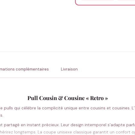
Précisions (optionnel)
ENV
💚 Retour sous 24-48h
🇫
rmations complémentaires
Livraison
Pull Cousin & Cousine « Retro »
 pulls qui célèbre la complicité unique entre cousins et cousines. L’e
s.
partagé en instant précieux. Leur design intemporel s’adapte parfait
érirez longtemps. La coupe unisexe classique garantit un confort o