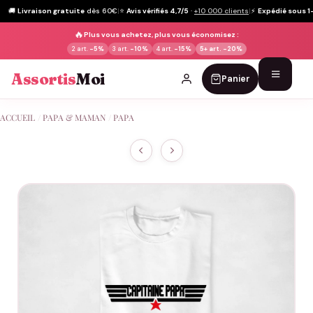
🚚
Livraison gratuite
dès 60€
|
⭐
Avis vérifiés 4,7/5
·
+10 000 clients
|
⚡
Expédié sous 1
🔥
Plus vous achetez, plus vous économisez :
2 art.
-5%
3 art.
-10%
4 art.
-15%
5+ art.
-20%
Assortis
Moi
Panier
Passer
ACCUEIL
/
PAPA & MAMAN
/
PAPA
au
contenu