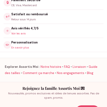
Paiement sécurisé
🔒
CB, Visa, Mastercard
Satisfait ou remboursé
↩️
Retour sous 14 jours
Avis vérifiés 4,7/5
⭐
Voir les avis
Personnalisation
✏️
En savoir plus
Explorer Assortis Moi :
Notre histoire
•
FAQ
•
Livraison
•
Guide
des tailles
•
Comment ça marche
•
Nos engagements
•
Blog
Rejoignez la famille Assortis Moi 💌
Nouveautés, promos exclusives et idées de tenues assorties. Pas de
spam, promis.