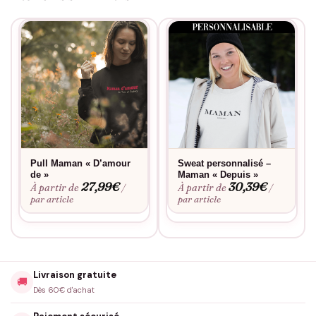
Pull Maman « D’amour
Sweat personnalisé –
de »
Maman « Depuis »
27,99
€
30,39
€
À partir de
À partir de
/
/
par article
par article
Livraison gratuite
🚚
Dès 60€ d'achat