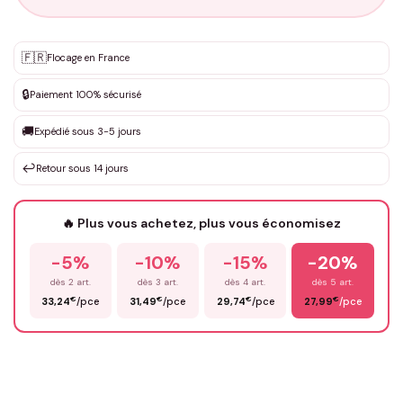
Personnalisation sur mesure
🇫🇷
✨
Flocage en France
DEVIS GRATUIT · Personnalisation de 3 à 10€ selon la demande
🔒
Paiement 100% sécurisé
Que souhaitez-vous ?
*
🚚
Expédié sous 3-5 jours
↩️
Retour sous 14 jours
Votre texte / idée
*
🔥 Plus vous achetez, plus vous économisez
-5%
-10%
-15%
-20%
Prénom
*
dès 2 art.
dès 3 art.
dès 4 art.
dès 5 art.
€
€
€
€
33,24
/pce
31,49
/pce
29,74
/pce
27,99
/pce
Email
*