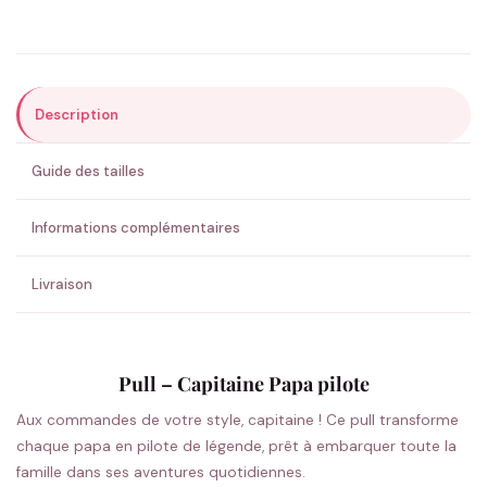
Précisions (optionnel)
Description
ENVOYER MA DEMANDE ✨
Guide des tailles
💚 Retour sous 24-48h
🇫🇷 Flocage en France
✅ Validation avant fabrication
Informations complémentaires
Livraison
Pull – Capitaine Papa pilote
Aux commandes de votre style, capitaine ! Ce pull transforme
chaque papa en pilote de légende, prêt à embarquer toute la
famille dans ses aventures quotidiennes.