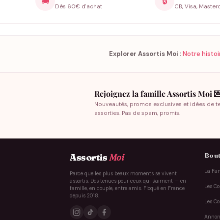
🚚
🔒
Dès 60€ d'achat
CB, Visa, Master
Explorer Assortis Moi :
Notre histoi
Rejoignez la famille Assortis Moi 
Nouveautés, promos exclusives et idées de t
assorties. Pas de spam, promis.
Bout
Assortis
Moi
La Fam
Parce que les plus beaux moments se vivent
assortis. Des tenues pour ceux qui s'aiment — en
Les Co
famille, en couple, entre amis. Floqué en France
depuis 2018.
Les Co
Annon