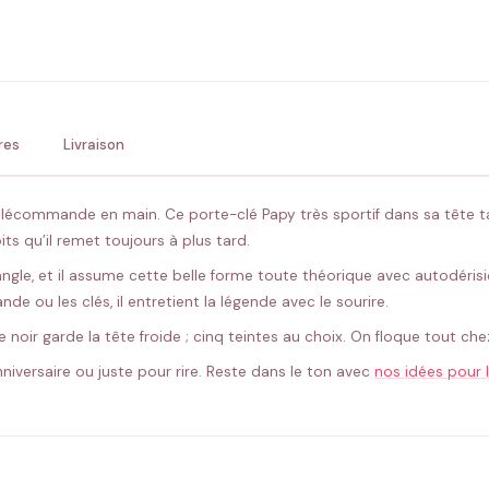
ENV
💚 Retour sous 24-48h
🇫
res
Livraison
télécommande en main. Ce porte-clé Papy très sportif dans sa tête t
ts qu’il remet toujours à plus tard.
ngle, et il assume cette belle forme toute théorique avec autodérision. 
 ou les clés, il entretient la légende avec le sourire.
le noir garde la tête froide ; cinq teintes au choix. On floque tout 
anniversaire ou juste pour rire. Reste dans le ton avec
nos idées pour 