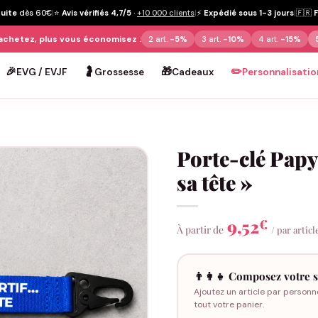
tuite
dès 60€
|
⭐
Avis vérifiés 4,7/5
·
+10 000 clients
|
⚡
Expédié sous 1-3 jours
|
🇫🇷
achetez, plus vous économisez :
2 art.
-5%
3 art.
-10%
4 art.
-15%
🎉
🤰
🎁
✏️
EVG / EVJF
Grossesse
Cadeaux
Personnalisatio
Porte-clé Papy
sa tête »
9,52
€
À partir de
/ par articl
👨‍👩‍👧 Composez votre s
Ajoutez un article par personn
tout votre panier.