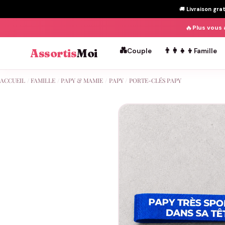
🚚
Livraison gra
🔥
Plus vous 
💑
👨‍👩‍👧‍👦
Assortis
Moi
Couple
Famille
Passer
ACCUEIL
/
FAMILLE
/
PAPY & MAMIE
/
PAPY
/
PORTE-CLÉS PAPY
au
contenu