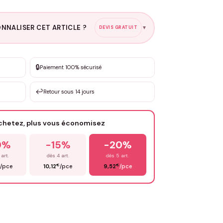
NNALISER CET ARTICLE ?
DEVIS GRATUIT
▼
esure
🔒
Paiement 100% sécurisé
sation de 3 à 10€ selon la demande
↩️
Retour sous 14 jours
Votre texte / idée
*
achetez, plus vous économisez
Email
*
0%
-15%
-20%
 art.
dès 4 art.
dès 5 art.
€
€
/pce
10,12
/pce
9,52
/pce