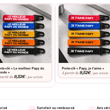
rte-clé « Le meilleur Papy du
Porte-clé « Papy, je t’aime »
9,52
€
onde »
À partir de
/ par article
9,52
€
partir de
/ par article
urisé
Satisfait ou remboursé
Avis véri