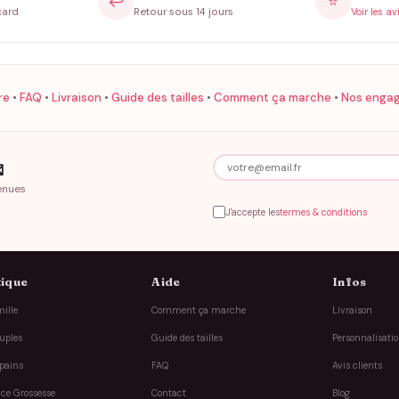
↩️
⭐
card
Retour sous 14 jours
Voir les av
re
•
FAQ
•
Livraison
•
Guide des tailles
•
Comment ça marche
•
Nos enga

enues
J'accepte les
termes & conditions
ique
Aide
Infos
ille
Comment ça marche
Livraison
uples
Guide des tailles
Personnalisati
pains
FAQ
Avis clients
ce Grossesse
Contact
Blog