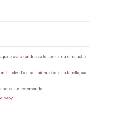
OYER MA DEMANDE ✨
 Flocage en France
✅ Validation avant fabrication
aquine avec tendresse le sportif du dimanche,
Le clin d’œil qui fait rire toute la famille, sans
chez nous, sur commande.
le papy
.