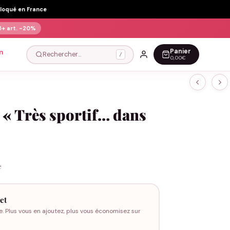
Floqué en France
5+ art.
-20%
Panier
n
Rechercher…
/
0,00€
 « Très sportif… dans
e
et
e. Plus vous en ajoutez, plus vous économisez sur