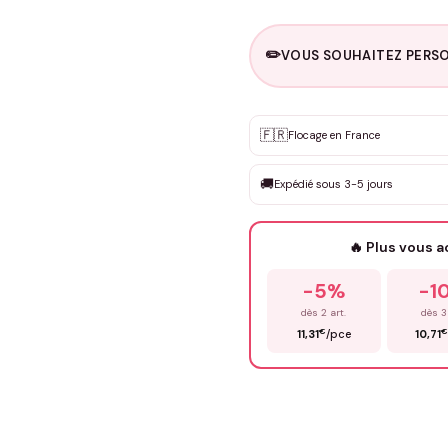
✏️
VOUS SOUHAITEZ PERSO
Personnalisation sur m
🇫🇷
✨
Flocage en France
DEVIS GRATUIT · Personnali
🚚
Expédié sous 3-5 jours
Que souhaitez-vous ?
*
🔥 Plus vous 
Prénom
*
-5%
-1
dès 2 art.
dès 3
€
€
11,31
/pce
10,71
Précisions (optionnel)