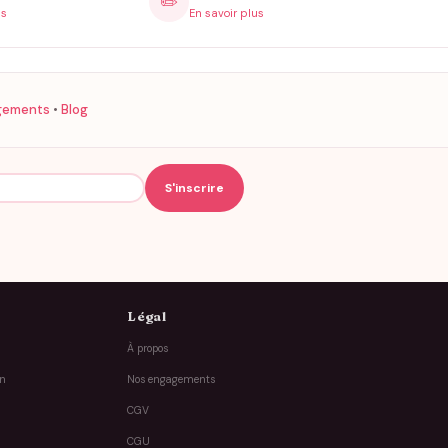
✏️
is
En savoir plus
gements
•
Blog
Légal
À propos
on
Nos engagements
CGV
CGU