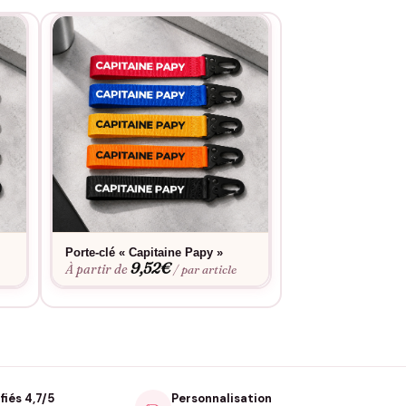
Porte-clé « Capitaine Papy »
Porte-clé « Bon a
9,52
€
»
À partir de
/ par article
9,52
À partir de
fiés 4,7/5
Personnalisation