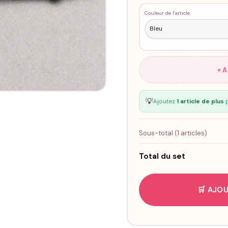
Couleur de l'article
+ 
💡
Ajoutez
1 article de plus
p
Sous-total (
1
articles)
Total du set
🛒 AJOU