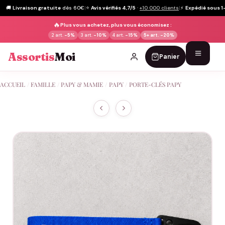
🚚
Livraison gratuite
dès 60€
|
⭐
Avis vérifiés 4,7/5
·
+10 000 clients
|
⚡
Expédié sous 1
🔥
Plus vous achetez, plus vous économisez :
2 art.
-5%
3 art.
-10%
4 art.
-15%
5+ art.
-20%
Assortis
Moi
Panier
Passer
ACCUEIL
/
FAMILLE
/
PAPY & MAMIE
/
PAPY
/
PORTE-CLÉS PAPY
au
contenu