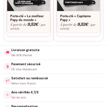
Porte-clé « Le meilleur
Porte-clé « Capitaine
Papy du monde »
Papy »
9,52
€
9,52
€
À partir de
À partir de
/ par
/ par
article
article
Livraison gratuite
🚚
Dès 60€ d'achat
Paiement sécurisé
🔒
CB, Visa, Mastercard
Satisfait ou remboursé
↩️
Retour sous 14 jours
Avis vérifiés 4,7/5
⭐
Voir les avis
Personnalisation