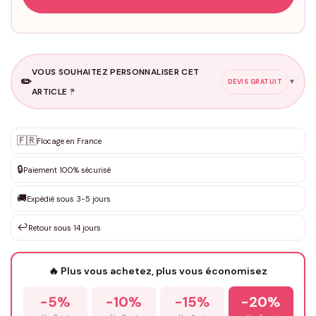
VOUS SOUHAITEZ PERSONNALISER CET
✏️
▼
DEVIS GRATUIT
ARTICLE ?
Personnalisation sur mesure
🇫🇷
✨
Flocage en France
DEVIS GRATUIT · Personnalisation de 3 à 10€ selon la demande
🔒
Paiement 100% sécurisé
Que souhaitez-vous ?
*
🚚
Expédié sous 3-5 jours
↩️
Retour sous 14 jours
Votre texte / idée
*
🔥 Plus vous achetez, plus vous économisez
-5%
-10%
-15%
-20%
Prénom
*