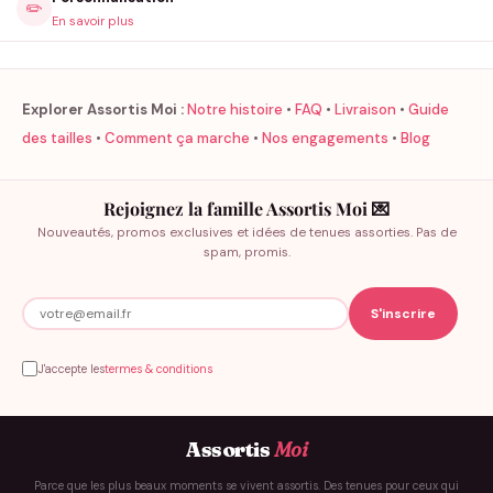
✏️
En savoir plus
Explorer Assortis Moi :
Notre histoire
•
FAQ
•
Livraison
•
Guide
des tailles
•
Comment ça marche
•
Nos engagements
•
Blog
Rejoignez la famille Assortis Moi 💌
Nouveautés, promos exclusives et idées de tenues assorties. Pas de
spam, promis.
J'accepte les
termes & conditions
Assortis
Moi
Parce que les plus beaux moments se vivent assortis. Des tenues pour ceux qui