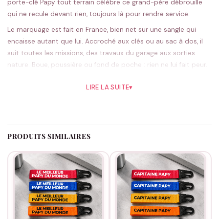
porte-clé Papy tout terrain célèbre ce grand-père débrouille
qui ne recule devant rien, toujours là pour rendre service.
Le marquage est fait en France, bien net sur une sangle qui
encaisse autant que lui. Accroché aux clés ou au sac à dos, il
suit toutes les missions, des travaux du garage aux sorties
nature. Boue, poussière ou fond de poche : rien ne lui fait peur.
L’orange façon balise de rando a un côté baroudeur, le noir
LIRE LA SUITE
▾
mise sur la discrétion ; cinq couleurs en tout. Fabriqué à la
commande, aussi solide que lui.
Pour une virée en plein air, un anniversaire ou un grand merci,
c’est un cadeau increvable.
Le coin papy
a d’autres trouvailles.
PRODUITS SIMILAIRES