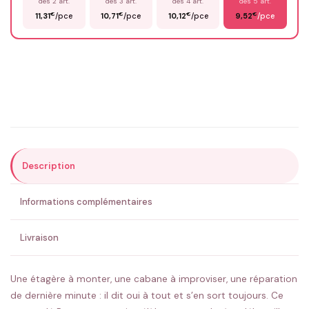
dès 2 art.
dès 3 art.
dès 4 art.
dès 5 art.
€
€
€
€
11,31
/pce
10,71
/pce
10,12
/pce
9,52
/pce
Email
*
Précisions (optionnel)
Description
ENVOYER MA DEMANDE ✨
Informations complémentaires
💚 Retour sous 24-48h
🇫🇷 Flocage en France
✅ Validation avant fabrication
Livraison
Une étagère à monter, une cabane à improviser, une réparation
de dernière minute : il dit oui à tout et s’en sort toujours. Ce