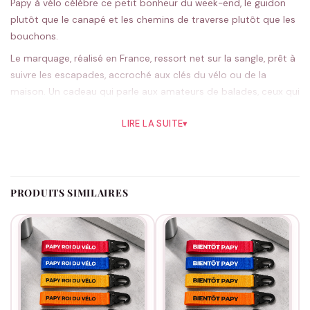
Papy à vélo célèbre ce petit bonheur du week-end, le guidon
plutôt que le canapé et les chemins de traverse plutôt que les
bouchons.
Le marquage, réalisé en France, ressort net sur la sangle, prêt à
suivre les escapades, accroché aux clés du vélo ou de la
maison. Un cadeau qui parle aux amateurs de balades, ceux qui
sortent dès qu’il fait beau. Léger sur le trousseau, il suit chaque
LIRE LA SUITE
▾
sortie.
Le bleu a un petit air de ciel d’été qui colle à l’esprit balade, le
noir reste sûr ; cinq teintes possibles. Chaque exemplaire est
préparé une fois la commande reçue.
PRODUITS SIMILAIRES
Idéal au retour des beaux jours, pour un anniversaire ou la fête
des grands-pères. Allez, en selle. D’autres pistes dans
notre
rayon papy
.