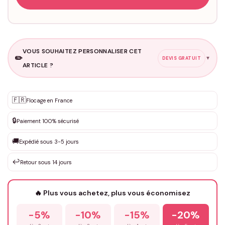
VOUS SOUHAITEZ PERSONNALISER CET
✏️
▼
DEVIS GRATUIT
ARTICLE ?
Personnalisation sur mesure
🇫🇷
✨
Flocage en France
DEVIS GRATUIT · Personnalisation de 3 à 10€ selon la demande
🔒
Paiement 100% sécurisé
Que souhaitez-vous ?
*
🚚
Expédié sous 3-5 jours
↩️
Retour sous 14 jours
Votre texte / idée
*
🔥 Plus vous achetez, plus vous économisez
-5%
-10%
-15%
-20%
Prénom
*