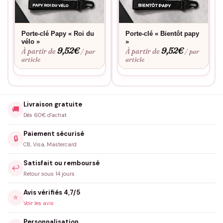
Porte-clé Papy « Roi du
Porte-clé « Bientôt papy
vélo »
»
9,52
€
9,52
€
À partir de
À partir de
/ par
/ par
article
article
Livraison gratuite
🚚
Dès 60€ d'achat
Paiement sécurisé
🔒
CB, Visa, Mastercard
Satisfait ou remboursé
↩️
Retour sous 14 jours
Avis vérifiés 4,7/5
⭐
Voir les avis
Personnalisation