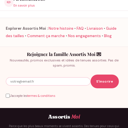
✏️
En savoir plus
Explorer Assortis Moi :
Notre histoire
•
FAQ
•
Livraison
•
Guide
des tailles
•
Comment ça marche
•
Nos engagements
•
Blog
Rejoignez la famille Assortis Moi 💌
Nouveautés, promos exclusives et idées de tenues assorties. Pas de
spam, promis.
J'accepte les
termes & conditions
Assortis
Moi
Parce que les plus beaux moments se vivent assortis. Des tenues pour ceux qui