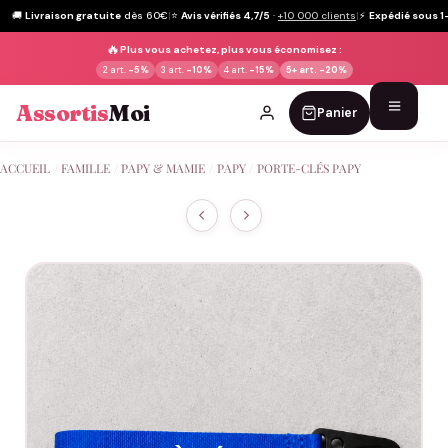
🚚
Livraison gratuite
dès 60€
|
⭐
Avis vérifiés 4,7/5
·
+10 000 clients
|
⚡
Expédié sous 1
🔥
Plus vous achetez, plus vous économisez :
2 art.
-5%
3 art.
-10%
4 art.
-15%
5+ art.
-20%
Assortis
Moi
Panier
Passer
ACCUEIL
/
FAMILLE
/
PAPY & MAMIE
/
PAPY
/
PORTE-CLÉS PAPY
au
contenu