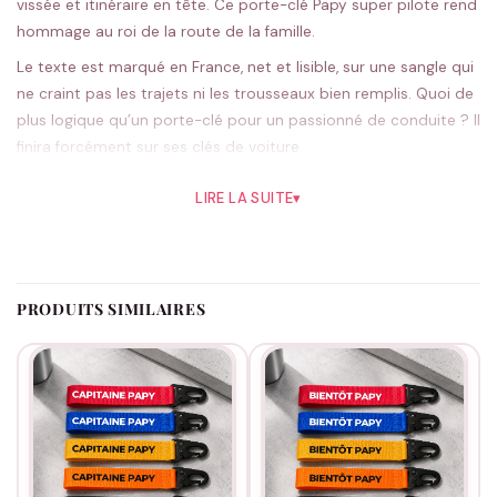
vissée et itinéraire en tête. Ce porte-clé Papy super pilote rend
hommage au roi de la route de la famille.
Le texte est marqué en France, net et lisible, sur une sangle qui
ne craint pas les trajets ni les trousseaux bien remplis. Quoi de
plus logique qu’un porte-clé pour un passionné de conduite ? Il
finira forcément sur ses clés de voiture.
Le rouge a un petit air sportif qui colle bien, le noir reste
LIRE LA SUITE
▾
impeccable en sobriété ; cinq teintes au choix. Chaque pièce
est floquée chez nous, à réception.
Le cadeau qui tombe juste pour un amateur de virées, à offrir
pour Noël ou un anniversaire.
La sélection papy
a d’autres
PRODUITS SIMILAIRES
pistes.