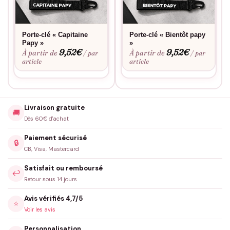
Porte-clé « Capitaine
Porte-clé « Bientôt papy
Papy »
»
9,52
€
9,52
€
À partir de
À partir de
/ par
/ par
article
article
Livraison gratuite
🚚
Dès 60€ d'achat
Paiement sécurisé
🔒
CB, Visa, Mastercard
Satisfait ou remboursé
↩️
Retour sous 14 jours
Avis vérifiés 4,7/5
⭐
Voir les avis
Personnalisation