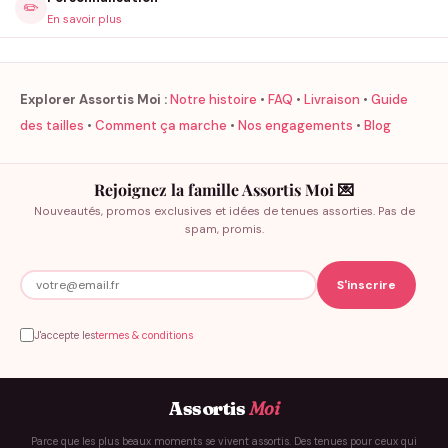
✏️
En savoir plus
Explorer Assortis Moi :
Notre histoire
•
FAQ
•
Livraison
•
Guide
des tailles
•
Comment ça marche
•
Nos engagements
•
Blog
Rejoignez la famille Assortis Moi 💌
Nouveautés, promos exclusives et idées de tenues assorties. Pas de
spam, promis.
J'accepte les
termes & conditions
Assortis
Moi
Parce que les plus beaux moments se vivent assortis. Des tenues pour ceux qui