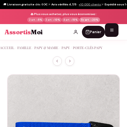
🚚
Livraison gratuite
dès 60€
|
⭐
Avis vérifiés 4,7/5
·
+10 000 clients
|
⚡
Expédié sous 1
🔥
Plus vous achetez, plus vous économisez :
2 art.
-5%
3 art.
-10%
4 art.
-15%
5+ art.
-20%
Assortis
Moi
Panier
Passer
ACCUEIL
/
FAMILLE
/
PAPY & MAMIE
/
PAPY
/
PORTE-CLÉS PAPY
au
contenu