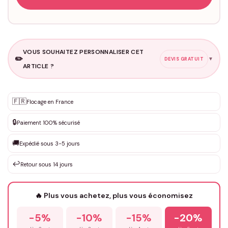
VOUS SOUHAITEZ PERSONNALISER CET
✏️
▼
DEVIS GRATUIT
ARTICLE ?
Personnalisation sur mesure
🇫🇷
✨
Flocage en France
DEVIS GRATUIT · Personnalisation de 3 à 10€ selon la demande
🔒
Paiement 100% sécurisé
Que souhaitez-vous ?
*
🚚
Expédié sous 3-5 jours
↩️
Retour sous 14 jours
Votre texte / idée
*
🔥 Plus vous achetez, plus vous économisez
-5%
-10%
-15%
-20%
Prénom
*