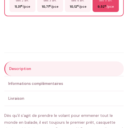
dès 2 art.
dès 3 art.
dès 4 art.
dès 5 art.
€
€
€
€
11,31
/pce
10,71
/pce
10,12
/pce
9,52
/pce
Email
*
Précisions (optionnel)
Description
ENVOYER MA DEMANDE ✨
Informations complémentaires
💚 Retour sous 24-48h
🇫🇷 Flocage en France
✅ Validation avant fabrication
Livraison
Dès qu’il s’agit de prendre le volant pour emmener tout le
monde en balade, il est toujours le premier prêt, casquette