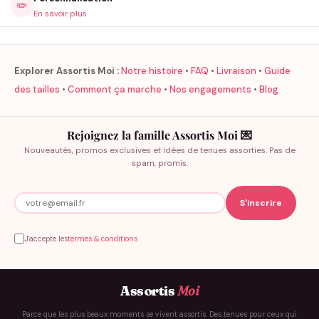
✏️
En savoir plus
Explorer Assortis Moi :
Notre histoire
•
FAQ
•
Livraison
•
Guide
des tailles
•
Comment ça marche
•
Nos engagements
•
Blog
Rejoignez la famille Assortis Moi 💌
Nouveautés, promos exclusives et idées de tenues assorties. Pas de
spam, promis.
J'accepte les
termes & conditions
Assortis
Moi
Parce que les plus beaux moments se vivent assortis. Des tenues pour ceux qui