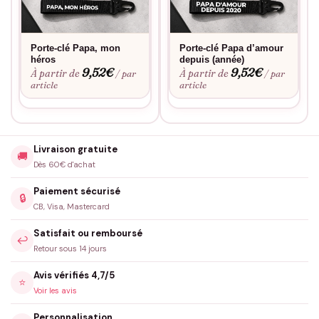
Porte-clé Papa, mon
Porte-clé Papa d’amour
héros
depuis (année)
9,52
€
9,52
€
À partir de
À partir de
/ par
/ par
article
article
Livraison gratuite
🚚
Dès 60€ d'achat
Paiement sécurisé
🔒
CB, Visa, Mastercard
Satisfait ou remboursé
↩️
Retour sous 14 jours
Avis vérifiés 4,7/5
⭐
Voir les avis
Personnalisation