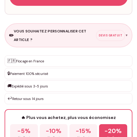
VOUS SOUHAITEZ PERSONNALISER CET
✏️
▼
DEVIS GRATUIT
ARTICLE ?
Personnalisation sur mesure
🇫🇷
✨
Flocage en France
DEVIS GRATUIT · Personnalisation de 3 à 10€ selon la demande
🔒
Paiement 100% sécurisé
Que souhaitez-vous ?
*
🚚
Expédié sous 3-5 jours
↩️
Retour sous 14 jours
Votre texte / idée
*
🔥 Plus vous achetez, plus vous économisez
-5%
-10%
-15%
-20%
Prénom
*