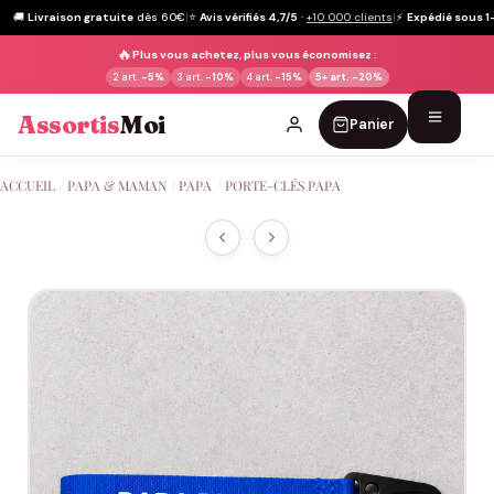
🚚
Livraison gratuite
dès 60€
|
⭐
Avis vérifiés 4,7/5
·
+10 000 clients
|
⚡
Expédié sous 1
🔥
Plus vous achetez, plus vous économisez :
2 art.
-5%
3 art.
-10%
4 art.
-15%
5+ art.
-20%
Assortis
Moi
Panier
Passer
ACCUEIL
/
PAPA & MAMAN
/
PAPA
/
PORTE-CLÉS PAPA
au
contenu