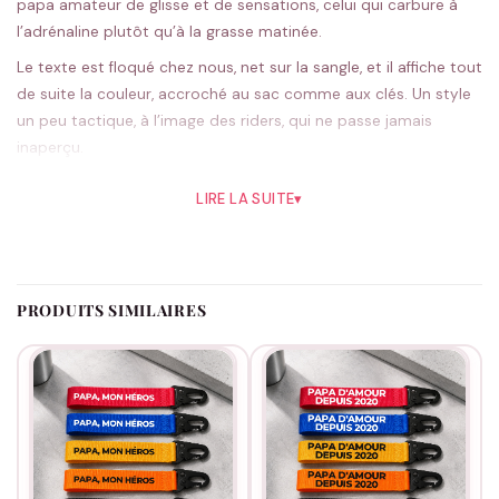
papa amateur de glisse et de sensations, celui qui carbure à
l’adrénaline plutôt qu’à la grasse matinée.
Le texte est floqué chez nous, net sur la sangle, et il affiche tout
de suite la couleur, accroché au sac comme aux clés. Un style
un peu tactique, à l’image des riders, qui ne passe jamais
inaperçu.
Tu le choisis parmi cinq teintes. Le noir, sobre et affirmé, reste
LIRE LA SUITE
▾
le préféré des amateurs de glisse, mais le rouge ou l’orange
donnent un peu plus de peps. On prépare chaque pièce à la
commande.
À offrir pour une fête des pères, un anniversaire ou simplement
PRODUITS SIMILAIRES
pour un papa qui a du style, c’est le clin d’œil qui lui ressemble.
Envie d’aller plus loin ?
Nos idées pour Papa
t’attendent.