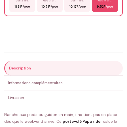
dès 2 art.
dès 3 art.
dès 4 art.
dès 5 art.
€
€
€
€
11,31
/pce
10,71
/pce
10,12
/pce
9,52
/pce
Email
*
Précisions (optionnel)
Description
ENVOYER MA DEMANDE ✨
Informations complémentaires
💚 Retour sous 24-48h
🇫🇷 Flocage en France
✅ Validation avant fabrication
Livraison
Planche aux pieds ou guidon en main, il ne tient pas en place
dès que le week-end arrive. Ce
porte-clé Papa rider
salue le