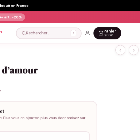
Floqué en France
5+ art.
-20%
Panier
n
Rechercher…
/
0,00€
a d’amour
e
et
e. Plus vous en ajoutez, plus vous économisez sur