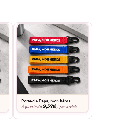
Porte-clé Papa, mon héros
Porte-clé Papa p
9,52
€
9,52
À partir de
À partir de
/ par article