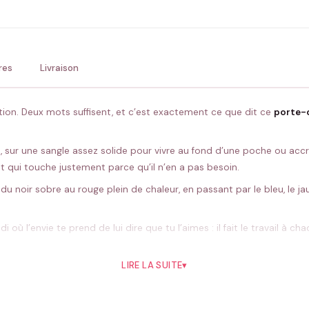
💚 Retour sous 24-48h
🇫
res
Livraison
ration. Deux mots suffisent, et c’est exactement ce que dit ce
porte-
, sur une sangle assez solide pour vivre au fond d’une poche ou acc
t qui touche justement parce qu’il n’en a pas besoin.
x : du noir sobre au rouge plein de chaleur, en passant par le bleu, le
 où l’envie te prend de lui dire que tu l’aimes : il fait le travail à c
LIRE LA SUITE
▾