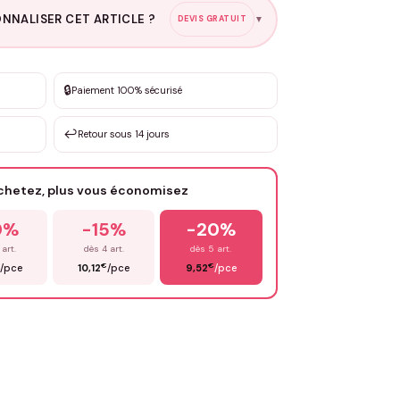
NNALISER CET ARTICLE ?
DEVIS GRATUIT
▼
esure
🔒
Paiement 100% sécurisé
sation de 3 à 10€ selon la demande
↩️
Retour sous 14 jours
Votre texte / idée
*
achetez, plus vous économisez
Email
*
0%
-15%
-20%
 art.
dès 4 art.
dès 5 art.
€
€
/pce
10,12
/pce
9,52
/pce
OYER MA DEMANDE ✨