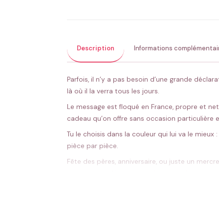
Description
Informations complémentai
Parfois, il n’y a pas besoin d’une grande décla
là où il la verra tous les jours.
Le message est floqué en France, propre et net
cadeau qu’on offre sans occasion particulière e
Tu le choisis dans la couleur qui lui va le mieu
pièce par pièce.
Fête des pères, anniversaire, ou juste un mercredi
même esprit, file voir
nos idées pour les papas
.