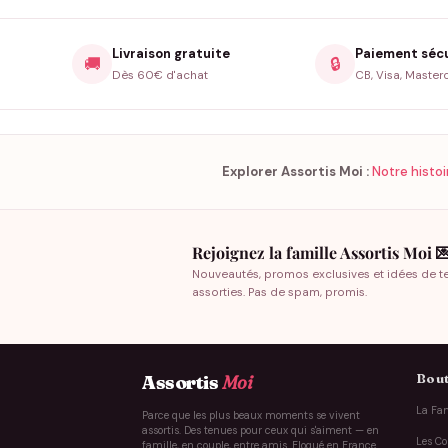
Livraison gratuite
Paiement séc
🚚
🔒
Dès 60€ d'achat
CB, Visa, Master
Explorer Assortis Moi :
Notre histoi
Rejoignez la famille Assortis Moi 
Nouveautés, promos exclusives et idées de t
assorties. Pas de spam, promis.
Bout
Assortis
Moi
La Fam
Parce que les plus beaux moments se vivent
assortis. Des tenues pour ceux qui s'aiment — en
Les Co
famille, en couple, entre amis. Floqué en France