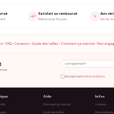
urisé
Satisfait ou remboursé
Avis véri
↩️
⭐
card
Retour sous 14 jours
Voir les av
re
•
FAQ
•
Livraison
•
Guide des tailles
•
Comment ça marche
•
Nos enga

enues
J'accepte les
termes & conditions
ique
Aide
Infos
ille
Comment ça marche
Livraison
uples
Guide des tailles
Personnalisati