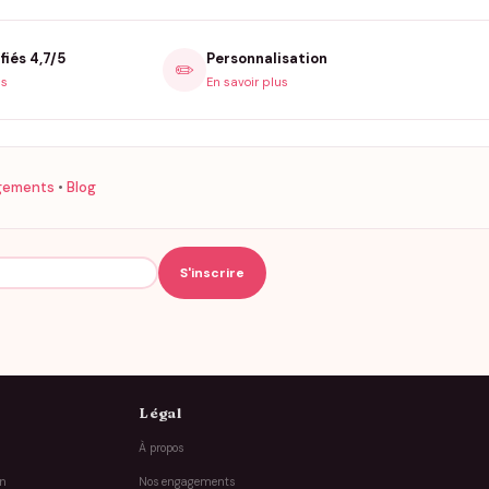
fiés 4,7/5
Personnalisation
✏️
is
En savoir plus
gements
•
Blog
Légal
À propos
on
Nos engagements