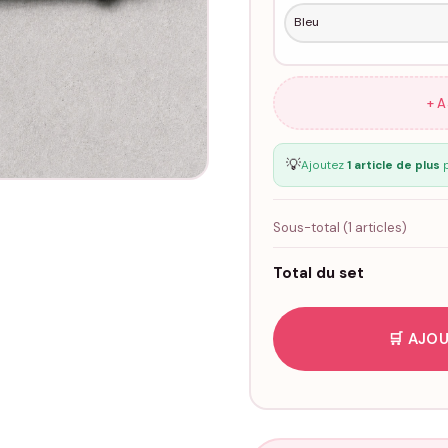
+ 
💡
Ajoutez
1 article de plus
p
Sous-total (
1
articles)
Total du set
🛒 AJOU