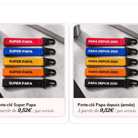
rte-clé Super Papa
Porte-clé Papa depuis (année)
9,52
€
9,52
€
partir de
À partir de
/ par article
/ par article