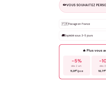
✏️
VOUS SOUHAITEZ PERSO
Personnalisation sur m
🇫🇷
✨
Flocage en France
DEVIS GRATUIT · Personnali
🚚
Expédié sous 3-5 jours
Que souhaitez-vous ?
*
🔥 Plus vous 
Prénom
*
-5%
-1
dès 2 art.
dès 3
€
€
11,31
/pce
10,71
Précisions (optionnel)
ENV