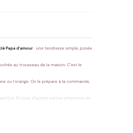
 Flocage en France
✅ Validation avant fabrication
clé Papa d’amour
: une tendresse simple, posée
rochée au trousseau de la maison. C’est le
 jaune ou l’orange. On le prépare à la commande,
haque fois. Et pour d’autres petites attentions du