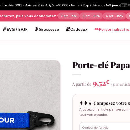
tuite
dès 60€
|
⭐
Avis vérifiés 4,7/5
·
+10 000 clients
|
⚡
Expédié sous 1-3 jours
|
🇫🇷
achetez, plus vous économisez :
2 art.
-5%
3 art.
-10%
4 art.
-15%
🎉
🤰
🎁
✏️
EVG / EVJF
Grossesse
Cadeaux
Personnalisatio
Porte-clé Pap
9,52
€
À partir de
/ par articl
👨‍👩‍👧 Composez votre s
Ajoutez un article par personn
tout votre panier.
Couleur de l'article