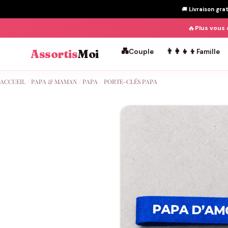
🚚
Livraison gra
🔥
Plus vous 
💑
👨‍👩‍👧‍👦
Assortis
Moi
Couple
Famille
Passer
ACCUEIL
/
PAPA & MAMAN
/
PAPA
/
PORTE-CLÉS PAPA
au
contenu