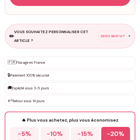
VOUS SOUHAITEZ PERSONNALISER CET
✏️
▼
DEVIS GRATUIT
ARTICLE ?
Personnalisation sur mesure
🇫🇷
✨
Flocage en France
DEVIS GRATUIT · Personnalisation de 3 à 10€ selon la demande
🔒
Paiement 100% sécurisé
Que souhaitez-vous ?
*
🚚
Expédié sous 3-5 jours
↩️
Retour sous 14 jours
Votre texte / idée
*
🔥 Plus vous achetez, plus vous économisez
-5%
-10%
-15%
-20%
Prénom
*