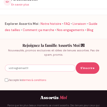
✏️
En savoir plus
Explorer Assortis Moi :
Notre histoire
•
FAQ
•
Livraison
•
Guide
des tailles
•
Comment ça marche
•
Nos engagements
•
Blog
Rejoignez la famille Assortis Moi 💌
Nouveautés, promos exclusives et idées de tenues assorties. Pas de
spam, promis.
J'accepte les
termes & conditions
Assortis
Moi
Parce que les plus beaux moments se vivent assortis. Des tenues pour ceux qui