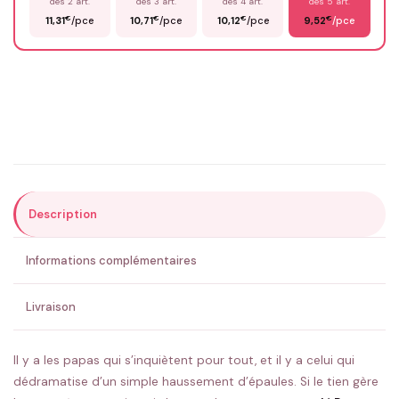
dès 2 art.
dès 3 art.
dès 4 art.
dès 5 art.
€
€
€
€
11,31
/pce
10,71
/pce
10,12
/pce
9,52
/pce
Email
*
Précisions (optionnel)
Description
ENVOYER MA DEMANDE ✨
Informations complémentaires
💚 Retour sous 24-48h
🇫🇷 Flocage en France
✅ Validation avant fabrication
Livraison
Il y a les papas qui s’inquiètent pour tout, et il y a celui qui
dédramatise d’un simple haussement d’épaules. Si le tien gère