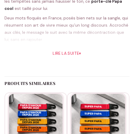
les tempêtes sans jamais hausser le ton, ce
porte-clé Papa
cool
est taillé pour lui.
Deux mots floqués en France, posés bien nets sur la sangle, qui
résument son art de vivre mieux qu’un long discours. Accroché
aux clés, le message le suit avec la même décontraction que
lui, sans en rajouter.
Tu as cinq couleurs sous la main. Le noir, sobre et cool à la fois,
LIRE LA SUITE
▾
fait l’unanimité, mais libre à toi de partir sur quelque chose de
plus vif. On prépare tout à la commande, chez nous.
Sans prise de tête, c’est exactement le cadeau qui lui
correspond, pour une fête des pères, un anniversaire ou
PRODUITS SIMILAIRES
n’importe quel jour. Et pour rester dans le même esprit
détendu, va jeter un œil à
nos idées pour Papa
.