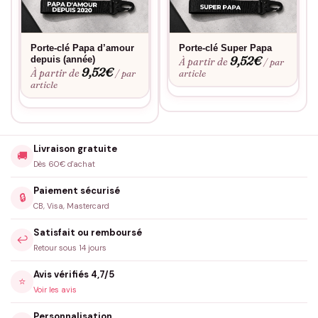
Porte-clé Papa d’amour
Porte-clé Super Papa
9,52
€
depuis (année)
À partir de
/ par
9,52
€
À partir de
/ par
article
article
Livraison gratuite
🚚
Dès 60€ d'achat
Paiement sécurisé
🔒
CB, Visa, Mastercard
Satisfait ou remboursé
↩️
Retour sous 14 jours
Avis vérifiés 4,7/5
⭐
Voir les avis
Personnalisation