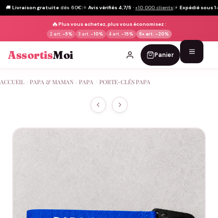
🚚
Livraison gratuite
dès 60€
|
⭐
Avis vérifiés 4,7/5
·
+10 000 clients
|
⚡
Expédié sous 1
🔥
Plus vous achetez, plus vous économisez :
2 art.
-5%
3 art.
-10%
4 art.
-15%
5+ art.
-20%
Assortis
Moi
Panier
Passer
ACCUEIL
/
PAPA & MAMAN
/
PAPA
/
PORTE-CLÉS PAPA
au
contenu