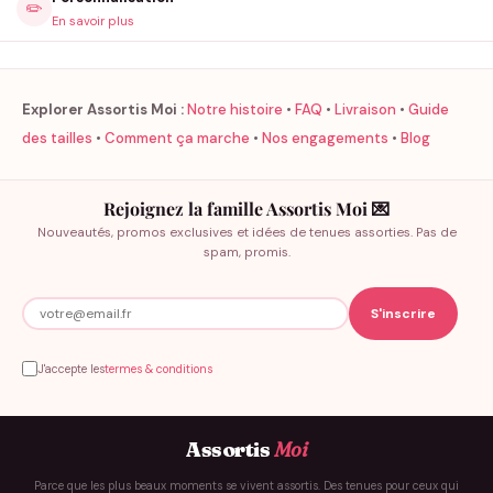
✏️
En savoir plus
Explorer Assortis Moi :
Notre histoire
•
FAQ
•
Livraison
•
Guide
des tailles
•
Comment ça marche
•
Nos engagements
•
Blog
Rejoignez la famille Assortis Moi 💌
Nouveautés, promos exclusives et idées de tenues assorties. Pas de
spam, promis.
J'accepte les
termes & conditions
Assortis
Moi
Parce que les plus beaux moments se vivent assortis. Des tenues pour ceux qui