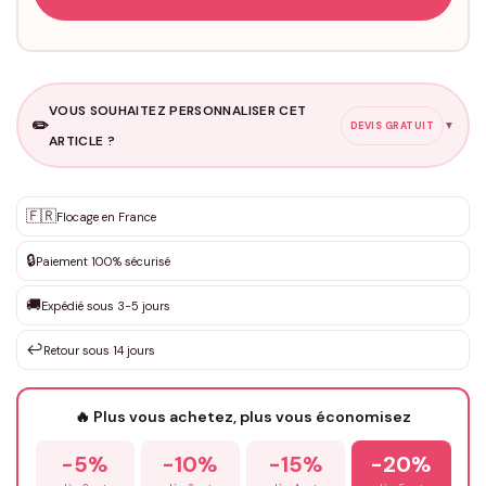
VOUS SOUHAITEZ PERSONNALISER CET
✏️
▼
DEVIS GRATUIT
ARTICLE ?
Personnalisation sur mesure
🇫🇷
✨
Flocage en France
DEVIS GRATUIT · Personnalisation de 3 à 10€ selon la demande
🔒
Paiement 100% sécurisé
Que souhaitez-vous ?
*
🚚
Expédié sous 3-5 jours
↩️
Retour sous 14 jours
Votre texte / idée
*
🔥 Plus vous achetez, plus vous économisez
-5%
-10%
-15%
-20%
Prénom
*