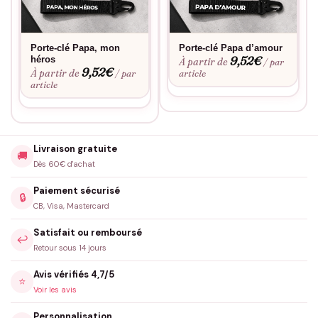
Porte-clé Papa, mon
Porte-clé Papa d’amour
9,52
€
héros
À partir de
/ par
9,52
€
À partir de
/ par
article
article
Livraison gratuite
🚚
Dès 60€ d'achat
Paiement sécurisé
🔒
CB, Visa, Mastercard
Satisfait ou remboursé
↩️
Retour sous 14 jours
Avis vérifiés 4,7/5
⭐
Voir les avis
Personnalisation