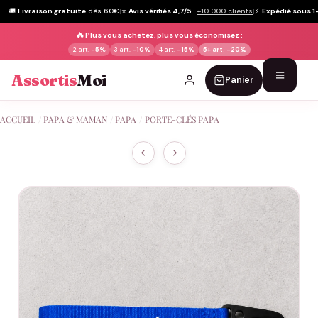
🚚
Livraison gratuite
dès 60€
|
⭐
Avis vérifiés 4,7/5
·
+10 000 clients
|
⚡
Expédié sous 1
🔥
Plus vous achetez, plus vous économisez :
2 art.
-5%
3 art.
-10%
4 art.
-15%
5+ art.
-20%
Assortis
Moi
Panier
Passer
ACCUEIL
/
PAPA & MAMAN
/
PAPA
/
PORTE-CLÉS PAPA
au
contenu