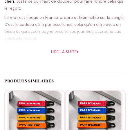
chéri
. Juste ce qu’il faut de douceur pour faire fondre celui qui
le reçoit.
Le mot est floqué en France, propre et bien lisible sur la sangle.
C’est le cadeau câlin par excellence, celui qu’on offre avec un
bisou et qui accompagne ensuite ses journées, accroché aux
clés de la maison.
Tu choisis sa couleur parmi cinq. Le rouge, couleur du cœur, lui
LIRE LA SUITE
▾
va très bien, mais le bleu ou le noir font aussi parfaitement
l’affaire. Chaque pièce est préparée à la commande, chez nous.
Pour une fête des pères, un anniversaire ou un simple moment
de tendresse, il fait toujours son petit effet. Et pour d’autres
PRODUITS SIMILAIRES
attentions du même genre,
la collection Papa
ne manque pas
d’idées.