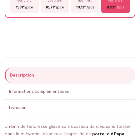
dès 2 art.
dès 3 art.
dès 4 art.
dès 5 art.
€
€
€
€
11,31
/pce
10,71
/pce
10,12
/pce
9,52
/pce
Email
*
Précisions (optionnel)
Description
ENVOYER MA DEMANDE ✨
Informations complémentaires
💚 Retour sous 24-48h
🇫🇷 Flocage en France
✅ Validation avant fabrication
Livraison
Un brin de tendresse glissé au trousseau de clés, sans tomber
dans la mièvrerie : c’est tout l’esprit de ce
porte-clé Papa