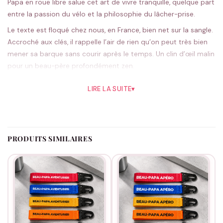
Papa en roue libre salue cet art de vivre tranquille, quelque part
entre la passion du vélo et la philosophie du lâcher-prise.
Le texte est floqué chez nous, en France, bien net sur la sangle.
Accroché aux clés, il rappelle l’air de rien qu’on peut très bien
mener sa barque sans courir après le temps. Un clin d’œil malin
pour un beau-père profondément zen.
Cinq teintes au programme : le noir discret colle à l’esprit posé
LIRE LA SUITE
▾
du personnage, libre à toi d’oser plus vif. Chaque exemplaire
part de notre atelier sur commande.
Pour un beau-papa zen, à n’importe quelle saison de l’année. Si
tu veux prolonger l’idée,
nos cadeaux pour les beaux-papas
PRODUITS SIMILAIRES
sont juste là. En roue libre, jamais à la traîne.