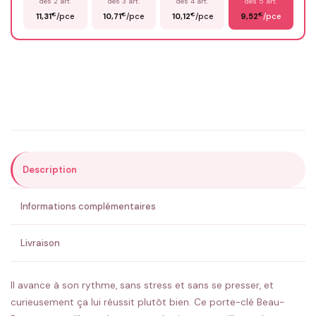
dès 2 art.
dès 3 art.
dès 4 art.
dès 5 art.
€
€
€
€
11,31
/pce
10,71
/pce
10,12
/pce
9,52
/pce
Email
*
Précisions (optionnel)
Description
ENVOYER MA DEMANDE ✨
Informations complémentaires
💚 Retour sous 24-48h
🇫🇷 Flocage en France
✅ Validation avant fabrication
Livraison
Il avance à son rythme, sans stress et sans se presser, et
curieusement ça lui réussit plutôt bien. Ce porte-clé Beau-