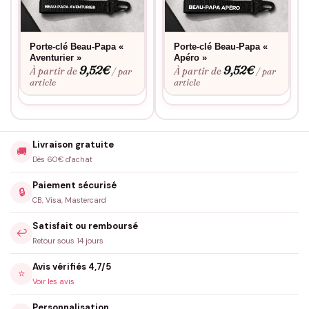
Porte-clé Beau-Papa «
Porte-clé Beau-Papa «
Aventurier »
Apéro »
9,52
€
9,52
€
À partir de
À partir de
/ par
/ par
article
article
Livraison gratuite
🚚
Dès 60€ d'achat
Paiement sécurisé
🔒
CB, Visa, Mastercard
Satisfait ou remboursé
↩️
Retour sous 14 jours
Avis vérifiés 4,7/5
⭐
Voir les avis
Personnalisation