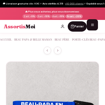
🚚
Livraison gratuite
dès 60€
|
⭐
Avis vérifiés 4,7/5
·
+10 000 clients
|
⚡
Expédié sous 1
🔥
Plus vous achetez, plus vous économisez :
2 art.
-5%
3 art.
-10%
4 art.
-15%
5+ art.
-20%
Assortis
Moi
Panier
Passer
ACCUEIL
/
BEAU PAPA & BELLE MAMAN
/
BEAU PÈRE
/
PORTE-CLÉS BEAU-PAPA
au
contenu