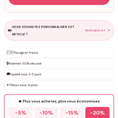
VOUS SOUHAITEZ PERSONNALISER CET
✏️
▼
DEVIS GRATUIT
ARTICLE ?
Personnalisation sur mesure
🇫🇷
✨
Flocage en France
DEVIS GRATUIT · Personnalisation de 3 à 10€ selon la demande
🔒
Paiement 100% sécurisé
Que souhaitez-vous ?
*
🚚
Expédié sous 3-5 jours
↩️
Retour sous 14 jours
Votre texte / idée
*
🔥 Plus vous achetez, plus vous économisez
-5%
-10%
-15%
-20%
Prénom
*