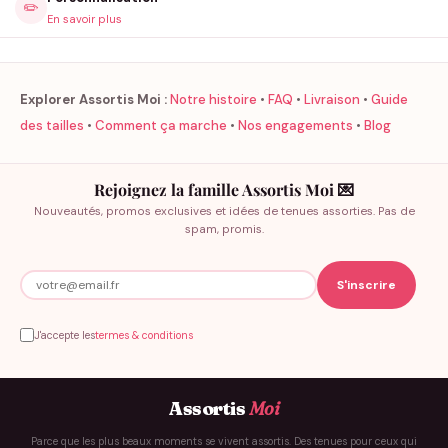
✏️
En savoir plus
Explorer Assortis Moi :
Notre histoire
•
FAQ
•
Livraison
•
Guide
des tailles
•
Comment ça marche
•
Nos engagements
•
Blog
Rejoignez la famille Assortis Moi 💌
Nouveautés, promos exclusives et idées de tenues assorties. Pas de
spam, promis.
J'accepte les
termes & conditions
Assortis
Moi
Parce que les plus beaux moments se vivent assortis. Des tenues pour ceux qui