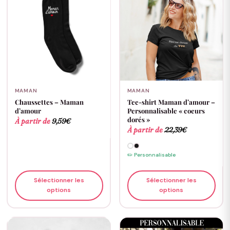
MAMAN
MAMAN
Chaussettes – Maman
Tee-shirt Maman d’amour –
d’amour
Personnalisable « coeurs
dorés »
À partir de
9,59
€
À partir de
22,39
€
✏️ Personnalisable
Sélectionner les
Sélectionner les
options
options