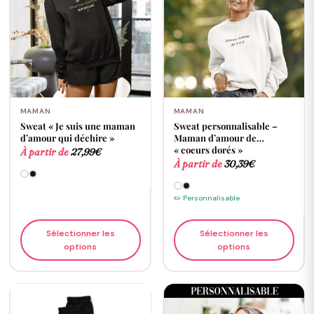
MAMAN
MAMAN
Sweat « Je suis une maman
Sweat personnalisable –
d’amour qui déchire »
Maman d’amour de…
« coeurs dorés »
À partir de
27,99
€
À partir de
30,39
€
✏️ Personnalisable
Sélectionner les
Sélectionner les
options
options