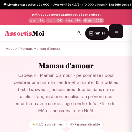
🚚
Livraison gratuite
dès 60€
|
⭐
Avis vérifiés 4,7/5
·
+10 000 clients
|
⚡
Expédié sous 1
🔥
Plus vous achetez, plus vous économisez :
2 art.
-5%
3 art.
-10%
4 art.
-15%
5+ art.
-20%
Assortis
Moi
Panier
Passer
Accueil
/
Maman
/
Maman d'amour
au
contenu
Maman d'amour
Cadeaux « Maman d'amour » personnalisés pour
célébrer une maman tendre et aimante. 13 modèles
t-shirts, sweats, accessoires floqués dans notre
atelier français à personnaliser au prénom des
enfants ou avec un message tendre. Idéal Fête des
Mères, anniversaire ou Noël.
★
4,7/5 avis vérifiés
✏️ Personnalisable