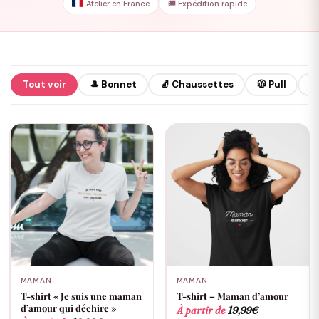
Atelier en France
🚚 Expédition rapide
Tout voir
🎩 Bonnet
🧦 Chaussettes
🧥 Pull
👕
MAMAN
MAMAN
T-shirt « Je suis une maman
T-shirt – Maman d’amour
d’amour qui déchire »
À partir de
19,99
€