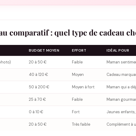
au comparatif : quel type de cadeau cho
BUDGET MOYEN
EFFORT
IDÉAL POUR
photo)
20 à 50 €
Faible
Maman sentiment
40 à 120 €
Moyen
Cadeau marquant
50 à 200 €
Moyen à fort
Maman qui a déjà
25 à 70 €
Faible
Maman gourmande
0 à 10 €
Fort
Jeunes enfants,
20 à 50 €
Très faible
Complément à u