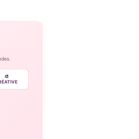
ndes.
🎨
RÉATIVE