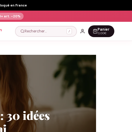
Floqué en France
5+ art.
-20%
Panier
n
Rechercher…
/
0,00€
: 30 idées
ai