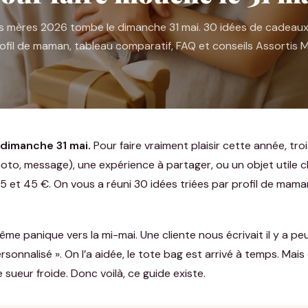
s mères 2026 tombe le dimanche 31 mai. 30 idées de cadeaux
ofil de maman, tableau comparatif, FAQ et conseils Assortis M
dimanche 31 mai.
Pour faire vraiment plaisir cette année, tro
to, message), une expérience à partager, ou un objet utile 
25 et 45 €. On vous a réuni 30 idées triées par profil de mam
me panique vers la mi-mai. Une cliente nous écrivait il y a peu,
sonnalisé ». On l’a aidée, le tote bag est arrivé à temps. Mais
sueur froide. Donc voilà, ce guide existe.