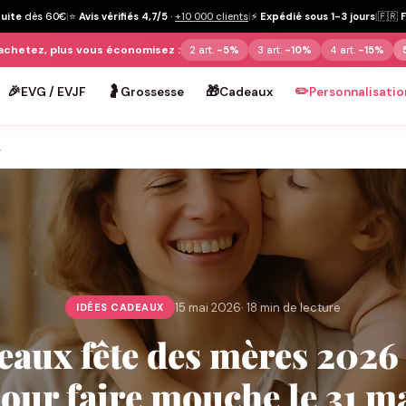
tuite
dès 60€
|
⭐
Avis vérifiés 4,7/5
·
+10 000 clients
|
⚡
Expédié sous 1-3 jours
|
🇫🇷
achetez, plus vous économisez :
2 art.
-5%
3 art.
-10%
4 art.
-15%
🎉
🤰
🎁
✏️
EVG / EVJF
Grossesse
Cadeaux
Personnalisatio
…
15 mai 2026
· 18 min de lecture
IDÉES CADEAUX
eaux fête des mères 2026 
our faire mouche le 31 m