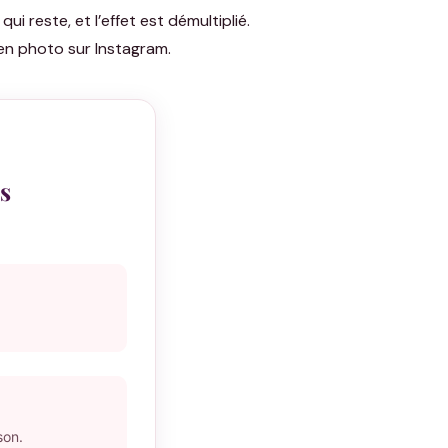
ui reste, et l’effet est démultiplié.
 en photo sur Instagram.
ss
son.