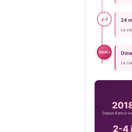
J-7
24 m
Le ca
JOUR J
Dima
Le ca
201
Depuis 8 ans à vo
2-4 