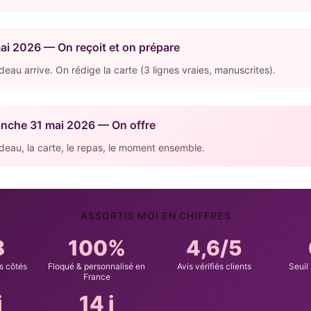
ai 2026 — On reçoit et on prépare
deau arrive. On rédige la carte (3 lignes vraies, manuscrites).
nche 31 mai 2026 — On offre
deau, la carte, le repas, le moment ensemble.
ASSORTIS MOI EN CHIFFRES
8
100%
4,6/5
s côtés
Floqué & personnalisé en
Avis vérifiés clients
Seuil 
France
j
14 j