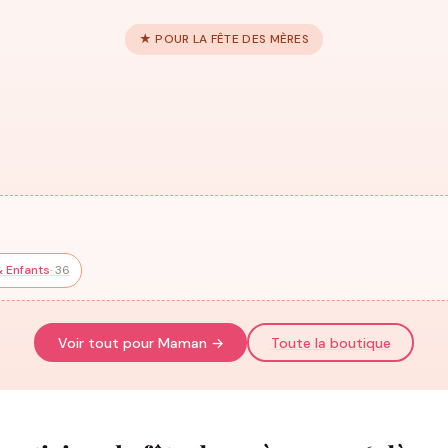
★ POUR LA FÊTE DES MÈRES
Tenue Mère-Fille Assor
119 modèles
→
Sweats Mère & Enfants
T-shir
HUB
69 modèles
36 modè
 Enfants
· 36
Voir tout pour Maman →
Toute la boutique