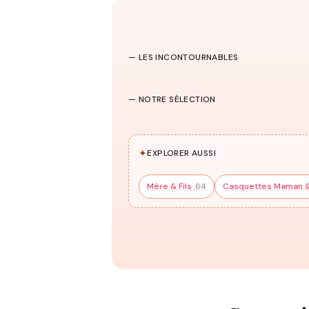
Maman & Enfants
— LES INCONTOURNABLES
166 modèles
→
T-shirts Mère-Fille & Mère-Fils
HUB
— NOTRE SÉLECTION
86 modèles
✦
EXPLORER AUSSI
Mère & Fils
· 64
Casquettes Maman &