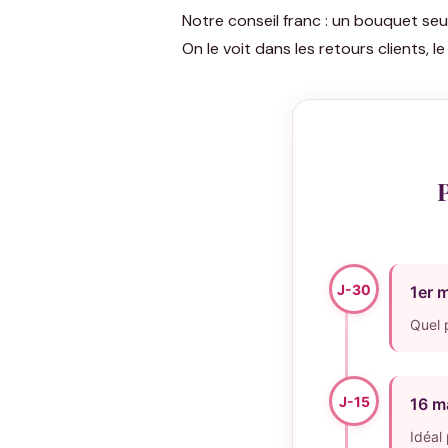
Notre conseil franc : un bouquet seul,
On le voit dans les retours clients,
P
J-30
1er 
Quel p
J-15
16 m
Idéal