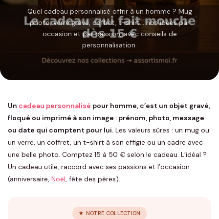
Quel cadeau personnalisé offrir à un homme ? Mug
photo, verre gravé, coffret, t-shirt… nos idées par
occasion et par passion, avec conseils de
personnalisation.
Un
cadeau personnalisé
pour homme, c’est un objet gravé,
floqué ou imprimé à son image : prénom, photo, message
ou date qui comptent pour lui.
Les valeurs sûres : un mug ou
un verre, un coffret, un t-shirt à son effigie ou un cadre avec
une belle photo. Comptez 15 à 50 € selon le cadeau. L’idéal ?
Un cadeau utile, raccord avec ses passions et l’occasion
(anniversaire,
Noël
, fête des pères).
★ NOTRE COLLECTION