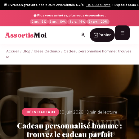
🚚
Livraison gratuite
dès 60€
|
⭐
Avis vérifiés 4,7/5
·
+10 000 clients
|
⚡
Expédié sous 1
🔥
Plus vous achetez, plus vous économisez :
2 art.
-5%
3 art.
-10%
4 art.
-15%
5+ art.
-20%
Assortis
Moi
Panier
Passer
Accueil
/
Blog
/
Idées Cadeaux
/
Cadeau personnalisé homme : trouvez
au
le…
contenu
30 juin 2026
· 13 min de lecture
IDÉES CADEAUX
Cadeau personnalisé homme :
trouvez le cadeau parfait