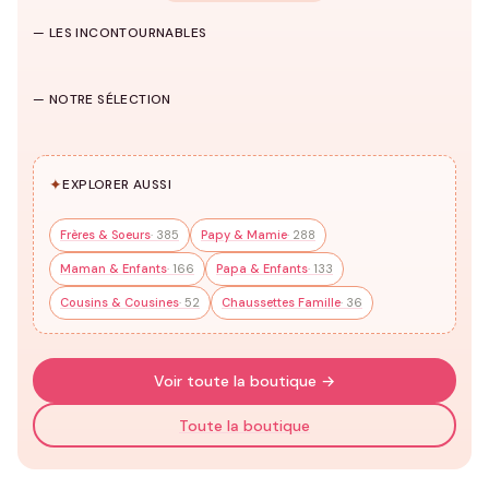
Famille
— LES INCONTOURNABLES
1039 modèles
→
Casquettes
HUB
T-shirts famille
Sweats famille
Famille
— NOTRE SÉLECTION
140 modèles
92 modèles
34 modèles
✦
EXPLORER AUSSI
Frères & Soeurs
· 385
Papy & Mamie
· 288
Maman & Enfants
· 166
Papa & Enfants
· 133
Cousins & Cousines
· 52
Chaussettes Famille
· 36
Voir toute la boutique →
Toute la boutique