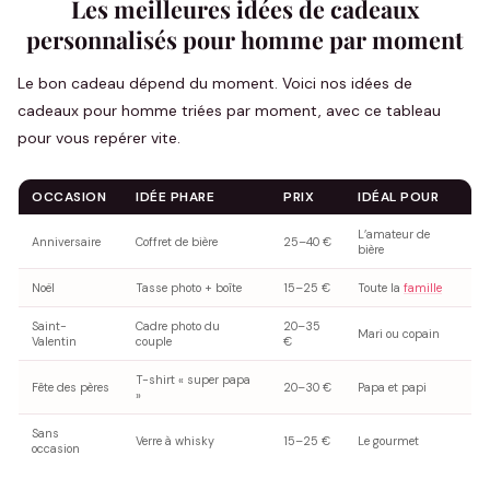
Les meilleures idées de cadeaux
personnalisés pour homme par moment
Le bon cadeau dépend du moment. Voici nos idées de
cadeaux pour homme triées par moment, avec ce tableau
pour vous repérer vite.
OCCASION
IDÉE PHARE
PRIX
IDÉAL POUR
L’amateur de
Anniversaire
Coffret de bière
25–40 €
bière
Noël
Tasse photo + boîte
15–25 €
Toute la
famille
Saint-
Cadre photo du
20–35
Mari ou copain
Valentin
couple
€
T-shirt « super papa
Fête des pères
20–30 €
Papa et papi
»
Sans
Verre à whisky
15–25 €
Le gourmet
occasion