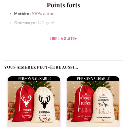
Points forts
Matière :
100% coton
Grammage :
140 g/m²
Taille :
49 × 75 cm (format généreux)
LIRE LA SUITE
▾
Couleurs :
Naturel (beige) ou Rouge
Fermeture :
Cordon en coton
VOUS AIMEREZ PEUT-ÊTRE AUSSI…
Conseils d’entretien
Ne pas repasser le flocage
Retourner au lavage
(laver sur l’envers)
Ne pas utiliser de sèche-linge
Contenu : 1 hotte en coton