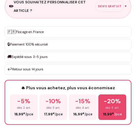
VOUS SOUHAITEZ PERSONNALISER CET
✏️
▼
DEVIS GRATUIT
ARTICLE ?
Personnalisation sur mesure
🇫🇷
✨
Flocage en France
DEVIS GRATUIT · Personnalisation de 3 à 10€ selon la demande
🔒
Paiement 100% sécurisé
Que souhaitez-vous ?
*
🚚
Expédié sous 3-5 jours
↩️
Retour sous 14 jours
Votre texte / idée
*
🔥 Plus vous achetez, plus vous économisez
-5%
-10%
-15%
-20%
Prénom
*
dès 2 art.
dès 3 art.
dès 4 art.
dès 5 art.
€
€
€
€
18,99
/pce
17,99
/pce
16,99
/pce
15,99
/pce
Email
*