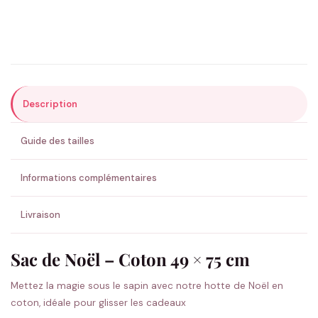
Précisions (optionnel)
Description
ENVOYER MA DEMANDE ✨
Guide des tailles
💚 Retour sous 24-48h
🇫🇷 Flocage en France
✅ Validation avant fabrication
Informations complémentaires
Livraison
Sac de Noël – Coton 49 × 75 cm
Mettez la magie sous le sapin avec notre hotte de Noël en
coton, idéale pour glisser les cadeaux