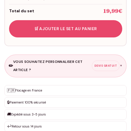
19,99€
Total du set
🛒 AJOUTER LE SET AU PANIER
VOUS SOUHAITEZ PERSONNALISER CET
✏️
▼
DEVIS GRATUIT
ARTICLE ?
Personnalisation sur mesure
🇫🇷
✨
Flocage en France
DEVIS GRATUIT · Personnalisation de 3 à 10€ selon la demande
🔒
Paiement 100% sécurisé
Que souhaitez-vous ?
*
🚚
Expédié sous 3-5 jours
↩️
Retour sous 14 jours