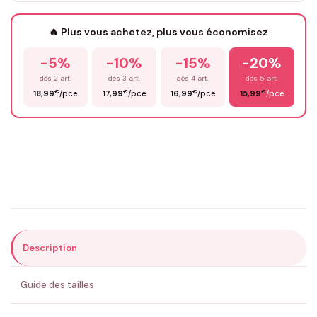
Votre texte / idée
*
🔥 Plus vous achetez, plus vous économisez
-5%
-10%
-15%
-20%
Prénom
*
dès 2 art.
dès 3 art.
dès 4 art.
dès 5 art.
€
€
€
€
18,99
/pce
17,99
/pce
16,99
/pce
15,99
/pce
Email
*
Précisions (optionnel)
Description
ENVOYER MA DEMANDE ✨
Guide des tailles
💚 Retour sous 24-48h
🇫🇷 Flocage en France
✅ Validation avant fabrication