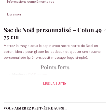
Informations complémentaires
Livraison
Sac de Noël personnalisé – Coton 49 ×
75 cm
Mettez la magie sous le sapin avec notre hotte de Noël en
coton, idéale pour glisser les cadeaux et ajouter une touche
personnalisée (prénom, petit message, logo simple).
Points forts
Matière :
100% coton
Grammage :
140 g/m²
LIRE LA SUITE
▾
Taille :
49 × 75 cm (format généreux)
Couleurs :
Naturel (beige) ou Rouge
Fermeture :
Cordon en coton
VOUS AIMEREZ PEUT-ÊTRE AUSSI…