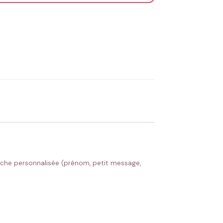
OYER MA DEMANDE ✨
 Flocage en France
✅ Validation avant fabrication
ouche personnalisée (prénom, petit message,