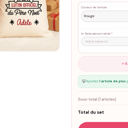
Couleur de l'article
✏️ Texte personnalisé
*
+ 
💡
Ajoutez
1 article de plus
p
Sous-total (
1
articles)
Total du set