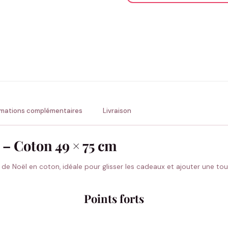
ENV
💚 Retour sous 24-48h
🇫
rmations complémentaires
Livraison
 – Coton 49 × 75 cm
 de Noël en coton, idéale pour glisser les cadeaux et ajouter une t
Points forts