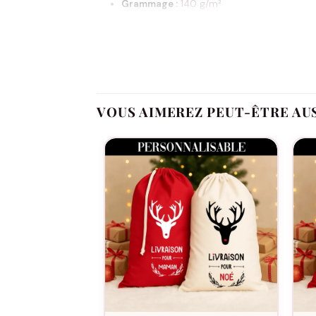
Grammage :
140 g/m²
Taille :
49 × 75 cm (format généreux)
Couleurs :
Naturel (beige) ou Rouge
Fermeture :
Cordon en coton
Personnalisable :
texte/nom au choix
VOUS AIMEREZ PEUT-ÊTRE AU
Ne pas repasser le flocage
Retourner au lavage
(laver sur l’envers)
Ne pas utiliser de sèche-linge
Contenu : 1 hotte en coton (personnalisation selon
Idéale pour : cadeaux de Noël, décoration sous le 