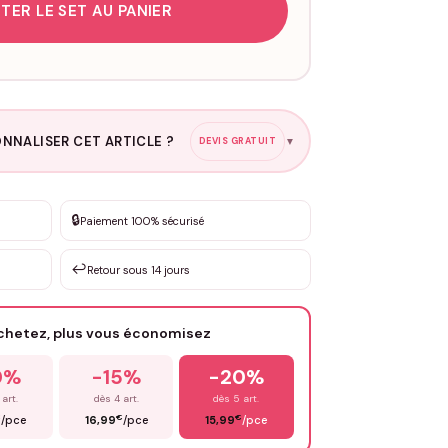
TER LE SET AU PANIER
NNALISER CET ARTICLE ?
DEVIS GRATUIT
▼
esure
🔒
Paiement 100% sécurisé
sation de 3 à 10€ selon la demande
↩️
Retour sous 14 jours
Votre texte / idée
*
achetez, plus vous économisez
Email
*
0%
-15%
-20%
 art.
dès 4 art.
dès 5 art.
€
€
€
/pce
16,99
/pce
15,99
/pce