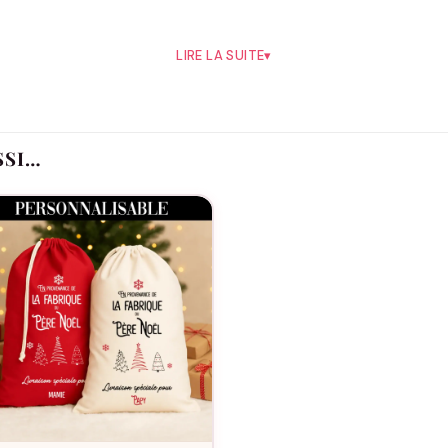
LIRE LA SUITE
▾
SSI…
Conseils d’entretien
 votre saisie).
sapin, tirage au sort de
famille
, entreprise/école.