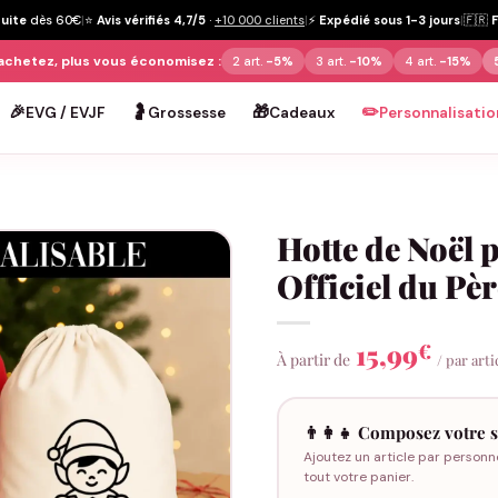
tuite
dès 60€
|
⭐
Avis vérifiés 4,7/5
·
+10 000 clients
|
⚡
Expédié sous 1-3 jours
|
🇫🇷
achetez, plus vous économisez :
2 art.
-5%
3 art.
-10%
4 art.
-15%
🎉
🤰
🎁
✏️
EVG / EVJF
Grossesse
Cadeaux
Personnalisatio
Hotte de Noël 
Officiel du Pèr
15,99
€
À partir de
/ par arti
👨‍👩‍👧 Composez votre s
Ajoutez un article par personn
tout votre panier.