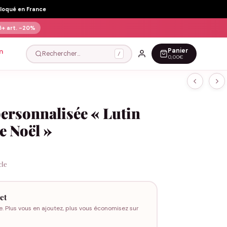
Floqué en France
5+ art.
-20%
Panier
n
Rechercher…
/
0,00€
personnalisée « Lutin
e Noël »
cle
et
e. Plus vous en ajoutez, plus vous économisez sur