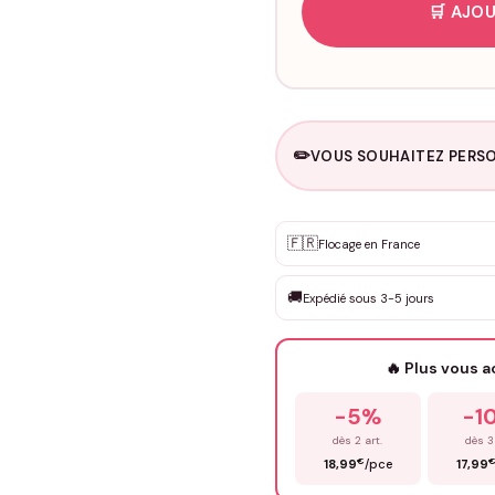
🛒 AJOU
✏️
VOUS SOUHAITEZ PERSO
Personnalisation sur m
🇫🇷
✨
Flocage en France
DEVIS GRATUIT · Personnali
🚚
Expédié sous 3-5 jours
Que souhaitez-vous ?
*
🔥 Plus vous 
Prénom
*
-5%
-1
dès 2 art.
dès 3
€
18,99
/pce
17,99
Précisions (optionnel)