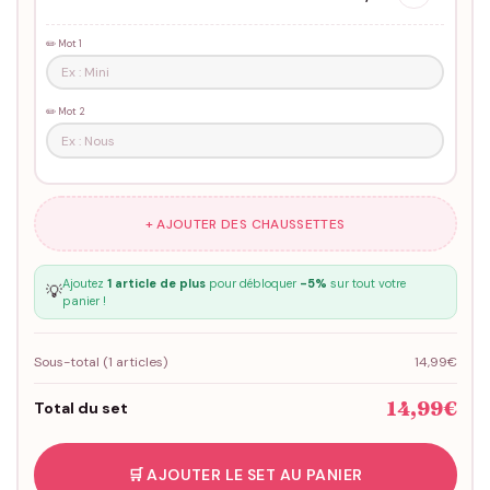
✏️ Mot 1
✏️ Mot 2
+ AJOUTER DES CHAUSSETTES
Ajoutez
1 article de plus
pour débloquer
-5%
sur tout votre
💡
panier !
Sous-total (
1
articles)
14,99€
14,99€
Total du set
🛒 AJOUTER LE SET AU PANIER