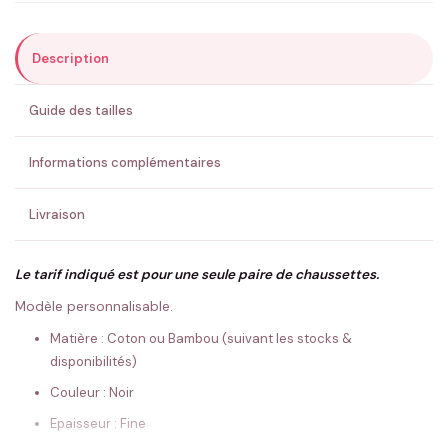
Description
Email
*
Guide des tailles
Précisions (optionnel)
Informations complémentaires
Livraison
ENVOYER MA DEMANDE ✨
Le tarif indiqué est pour une seule paire de chaussettes.
Modèle personnalisable.
💚 Retour sous 24-48h
🇫🇷 Flocage en France
✅ Validation avant fabrication
Matière : Coton ou Bambou (suivant les stocks &
disponibilités)
Couleur : Noir
Epaisseur : Fine