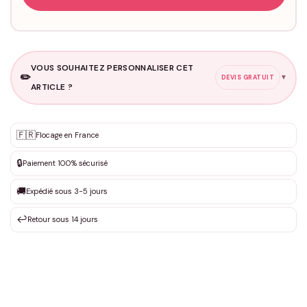
VOUS SOUHAITEZ PERSONNALISER CET
✏️
▼
DEVIS GRATUIT
ARTICLE ?
Personnalisation sur mesure
🇫🇷
✨
Flocage en France
DEVIS GRATUIT · Personnalisation de 3 à 10€ selon la demande
🔒
Paiement 100% sécurisé
Que souhaitez-vous ?
*
🚚
Expédié sous 3-5 jours
↩️
Retour sous 14 jours
Votre texte / idée
*
Prénom
*