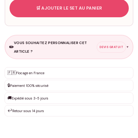
🛒 AJOUTER LE SET AU PANIER
VOUS SOUHAITEZ PERSONNALISER CET
✏️
▼
DEVIS GRATUIT
ARTICLE ?
Personnalisation sur mesure
🇫🇷
✨
Flocage en France
DEVIS GRATUIT · Personnalisation de 3 à 10€ selon la demande
🔒
Paiement 100% sécurisé
Que souhaitez-vous ?
*
🚚
Expédié sous 3-5 jours
↩️
Retour sous 14 jours
Votre texte / idée
*