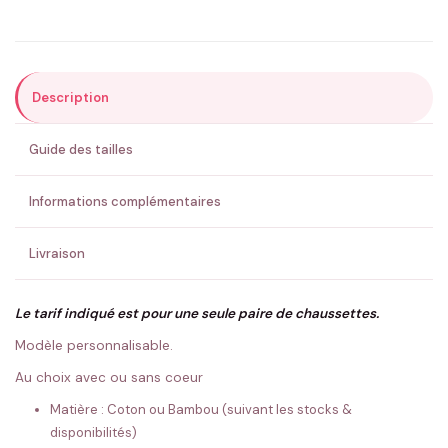
Prénom
*
Description
Email
*
Guide des tailles
Précisions (optionnel)
Informations complémentaires
Livraison
ENVOYER MA DEMANDE ✨
Le tarif indiqué est pour une seule paire de chaussettes.
Modèle personnalisable.
💚 Retour sous 24-48h
🇫🇷 Flocage en France
✅ Validation avant fabrication
Au choix avec ou sans coeur
Matière : Coton ou Bambou (suivant les stocks &
disponibilités)