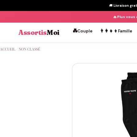
🚚
Livraison gra
🔥
Plus vous 
💑
👨‍👩‍👧‍👦
Assortis
Moi
Couple
Famille
Passer
ACCUEIL
/
NON CLASSÉ
au
contenu