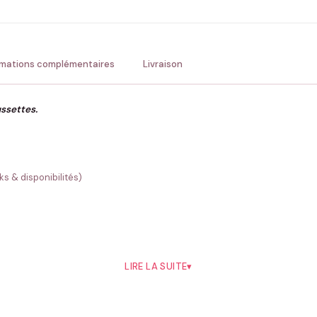
Précisions (optionnel)
rmations complémentaires
Livraison
ussettes.
ENV
💚 Retour sous 24-48h
🇫
s & disponibilités)
LIRE LA SUITE
▾
 / 43-46