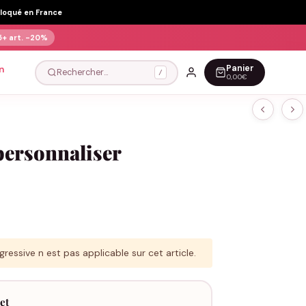
Floqué en France
5+ art.
-20%
Panier
n
Rechercher…
/
0,00€
personnaliser
ressive n est pas applicable sur cet article.
et