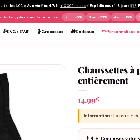
tuite
dès 60€
|
⭐
Avis vérifiés 4,7/5
·
+10 000 clients
|
⚡
Expédié sous 1-3 jours
|
🇫🇷
achetez, plus vous économisez :
2 art.
-5%
3 art.
-10%
4 art.
-15%
🎉
🤰
🎁
✏️
EVG / EVJF
Grossesse
Cadeaux
Personnalisatio
Chaussettes à 
entièrement
14,99
€
Information :
La remise deg
👨‍👩‍👧 Composez votre s