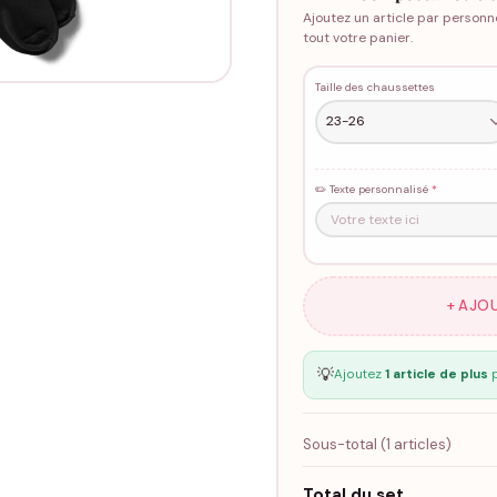
Ajoutez un article par personn
tout votre panier.
Taille des chaussettes
✏️ Texte personnalisé
*
+ AJO
💡
Ajoutez
1 article de plus
p
Sous-total (
1
articles)
Total du set