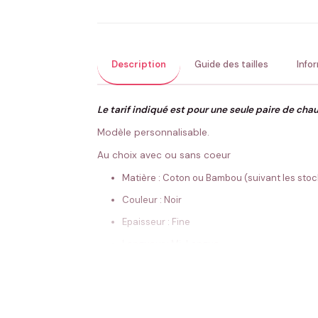
Description
Guide des tailles
Info
Le tarif indiqué est pour une seule paire de cha
Modèle personnalisable.
Au choix avec ou sans coeur
Matière : Coton ou Bambou (suivant les stock
Couleur : Noir
Epaisseur : Fine
Longueur : Mi-Longue
Genre : Homme, Femme & Enfant
Taille : 23-26 / 27-30 / 31-34 / 35-38 / 39-42
Conseils de lavage