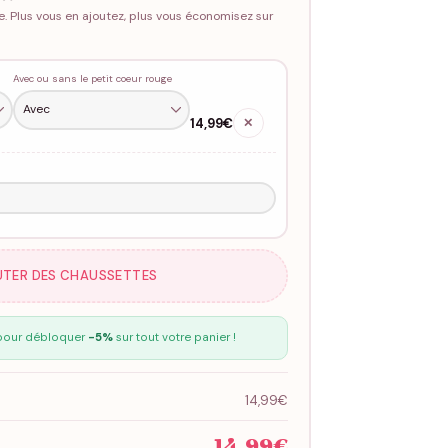
e. Plus vous en ajoutez, plus vous économisez sur
Avec ou sans le petit coeur rouge
14,99€
✕
UTER DES CHAUSSETTES
our débloquer
-5%
sur tout votre panier !
14,99€
14,99€