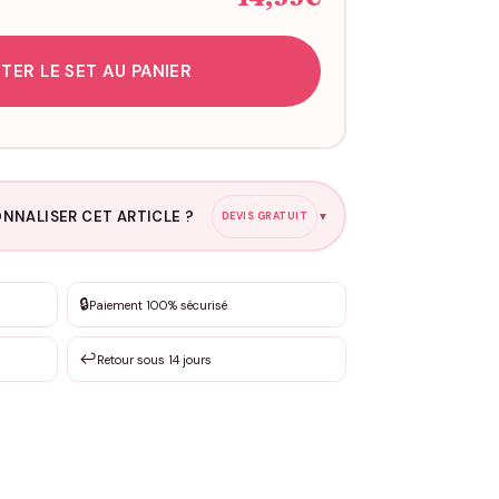
TER LE SET AU PANIER
NNALISER CET ARTICLE ?
DEVIS GRATUIT
▼
esure
🔒
Paiement 100% sécurisé
sation de 3 à 10€ selon la demande
↩️
Retour sous 14 jours
Votre texte / idée
*
Email
*