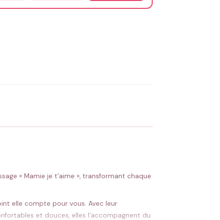
OYER MA DEMANDE ✨
 Flocage en France
✅ Validation avant fabrication
ssage « Mamie je t’aime », transformant chaque
int elle compte pour vous. Avec leur
onfortables et douces, elles l’accompagnent du