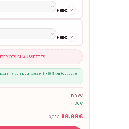
9,99€
✕
9,99€
✕
UTER DES CHAUSSETTES
core 1 article pour passer à
-10%
sur tout votre
19,98€
-1,00€
18,98€
19,98€