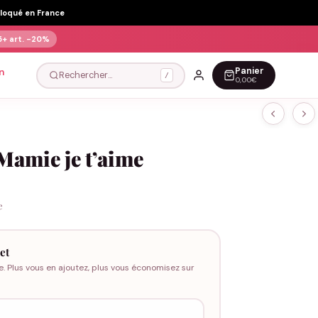
Floqué en France
5+ art.
-20%
Panier
n
Rechercher…
/
0,00€
Mamie je t’aime
e
et
e. Plus vous en ajoutez, plus vous économisez sur