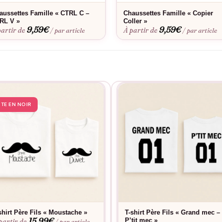
aussettes Famille « CTRL C –
Chaussettes Famille « Copier
RL V »
Coller »
9,59
€
9,59
€
partir de
À partir de
/ par article
/ par article
STE EN NOIR
shirt Père Fils « Moustache »
T-shirt Père Fils « Grand mec –
15,99
€
P’tit mec »
partir de
/ par article