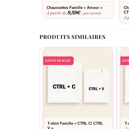
Chaussettes Famille « Amour »
Ch
9,59
€
CT
À partir de
/ par article
À 
PRODUITS SIMILAIRES
EXISTE EN NOIR
EXI
T-shirt Famille « CTRL C/ CTRL
T-
V »
À 