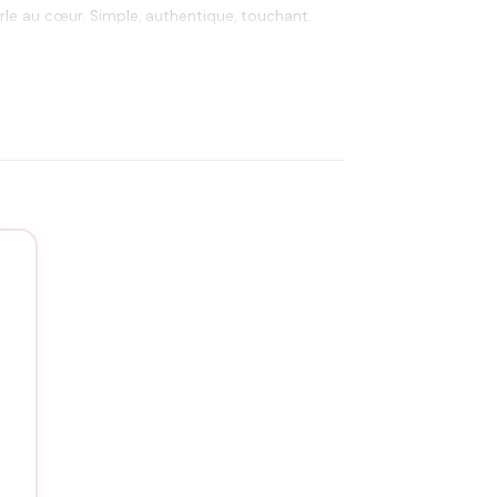
arle au cœur. Simple, authentique, touchant.
service de personnalisation
. Pour préserver
nd à une seule paire de chaussettes.