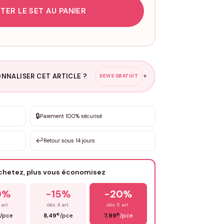
TER LE SET AU PANIER
NNALISER CET ARTICLE ?
DEVIS GRATUIT
▼
esure
🔒
Paiement 100% sécurisé
sation de 3 à 10€ selon la demande
↩️
Retour sous 14 jours
Votre texte / idée
*
achetez, plus vous économisez
Email
*
0%
-15%
-20%
 art.
dès 4 art.
dès 5 art.
€
€
/pce
8,49
/pce
7,99
/pce