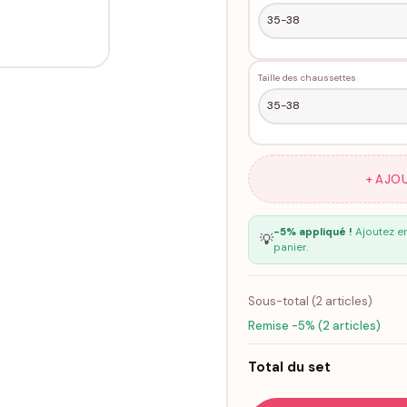
Taille des chaussettes
+ AJO
-5% appliqué !
Ajoutez en
💡
panier.
Sous-total (
2
articles)
Remise -5% (2 articles)
Total du set