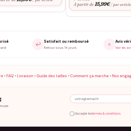
15,99
€
À partir de
/ par articl
urisé
Satisfait ou remboursé
Avis véri
↩️
⭐
card
Retour sous 14 jours
Voir les av
re
•
FAQ
•
Livraison
•
Guide des tailles
•
Comment ça marche
•
Nos enga

enues
J'accepte les
termes & conditions