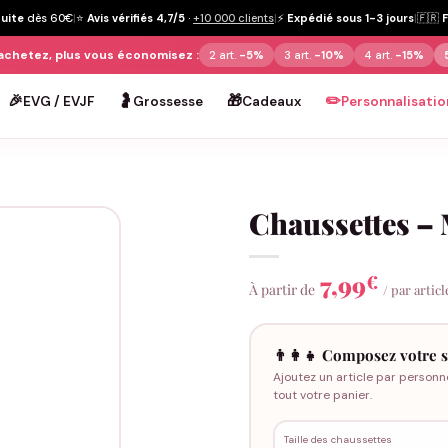
tuite
dès 60€
|
⭐
Avis vérifiés 4,7/5
·
+10 000 clients
|
⚡
Expédié sous 1-3 jours
|
🇫🇷
achetez, plus vous économisez :
2 art.
-5%
3 art.
-10%
4 art.
-15%
🎉
🤰
🎁
✏️
EVG / EVJF
Grossesse
Cadeaux
Personnalisatio
Chaussettes – 
7,99
€
À partir de
/ par articl
👨‍👩‍👧 Composez votre s
Ajoutez un article par personn
tout votre panier.
Taille des chaussettes