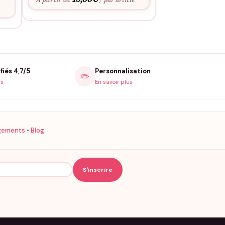
15,9
À partir de
e
fiés 4,7/5
Personnalisation
✏️
is
En savoir plus
gements
•
Blog