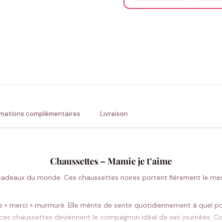
Précisions (optionnel)
ENV
💚 Retour sous 24-48h
🇫
rmations complémentaires
Livraison
Chaussettes – Mamie je t’aime
 cadeaux du monde. Ces chaussettes noires portent fièrement le me
 « merci » murmuré. Elle mérite de sentir quotidiennement à quel po
e, ces chaussettes deviennent le compagnon idéal de ses journées. C