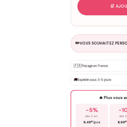
🛒 AJOU
✏️
VOUS SOUHAITEZ PERSO
Personnalisation sur m
🇫🇷
✨
Flocage en France
DEVIS GRATUIT · Personnali
🚚
Expédié sous 3-5 jours
Que souhaitez-vous ?
*
🔥 Plus vous 
Prénom
*
-5%
-1
dès 2 art.
dès 3
€
€
9,49
/pce
8,99