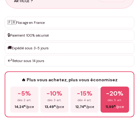
ARTICLE ?
Personnalisation sur mesure
🇫🇷
✨
Flocage en France
DEVIS GRATUIT · Personnalisation de 3 à 10€ selon la demande
🔒
Paiement 100% sécurisé
Que souhaitez-vous ?
*
🚚
Expédié sous 3-5 jours
↩️
Retour sous 14 jours
Votre texte / idée
*
🔥 Plus vous achetez, plus vous économisez
-5%
-10%
-15%
-20%
Prénom
*
dès 2 art.
dès 3 art.
dès 4 art.
dès 5 art.
€
€
€
€
14,24
/pce
13,49
/pce
12,74
/pce
11,99
/pce
Email
*