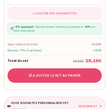
+ AJOUTER DES CHAUSSETTES
-5% appliqué !
Ajoutez encore 1 article pour passer à
-10%
sur
💡
tout votre panier.
Sous-total (
2
articles)
29,98€
Remise -5% (2 articles)
-1,50€
28,48€
Total du set
29,98€
🛒 AJOUTER LE SET AU PANIER
VOUS SOUHAITEZ PERSONNALISER CET
✏️
▼
DEVIS GRATUIT