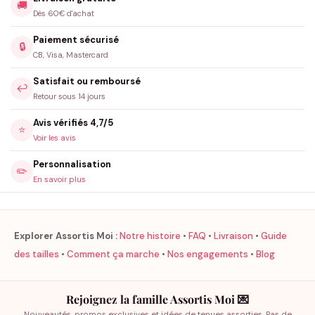
🚚
Dès 60€ d'achat
Paiement sécurisé
🔒
CB, Visa, Mastercard
Satisfait ou remboursé
↩️
Retour sous 14 jours
Avis vérifiés 4,7/5
⭐
Voir les avis
Personnalisation
✏️
En savoir plus
Explorer Assortis Moi :
Notre histoire
•
FAQ
•
Livraison
•
Guide
des tailles
•
Comment ça marche
•
Nos engagements
•
Blog
Rejoignez la famille Assortis Moi 💌
Nouveautés, promos exclusives et idées de tenues assorties. Pas de