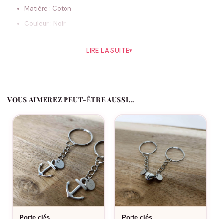
Matière : Coton
Couleur : Noir
Epaisseur : Fine
LIRE LA SUITE
▾
Longueur : Mi-Longue
Genre : Homme / Femme / Enfants
Taille Adulte : 35-38 / 39-42 / 43-46
VOUS AIMEREZ PEUT-ÊTRE AUSSI…
Taille Enfant : 23-26 / 27-30 / 31-34
Conseils de lavage
Ne pas repasser
Préférez le lavage à la main
Lavable en machine jusqu’à 40°C
Ne pas mettre au sèche linge
Chaussettes Personnalisables – Famille « Amour » : un mot
Porte clés
Porte clés