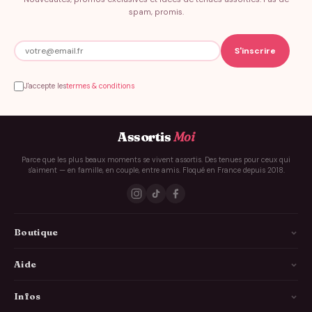
spam, promis.
J'accepte les
termes & conditions
Assortis
Moi
Parce que les plus beaux moments se vivent assortis. Des tenues pour ceux qui
s'aiment — en famille, en couple, entre amis. Floqué en France depuis 2018.
Boutique
La Famille
Aide
Les Couples
Comment ça marche
Infos
Les Copains