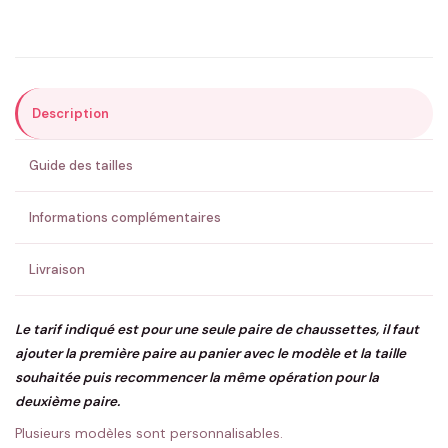
Précisions (optionnel)
Description
ENVOYER MA DEMANDE ✨
Guide des tailles
💚 Retour sous 24-48h
🇫🇷 Flocage en France
✅ Validation avant fabrication
Informations complémentaires
Livraison
Le tarif indiqué est pour une seule paire de chaussettes, il faut
ajouter la première paire au panier avec le modèle et la taille
souhaitée puis recommencer la même opération pour la
deuxième paire.
Plusieurs modèles sont personnalisables.