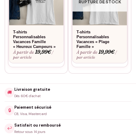
RUPTURE DE STOCK
T-shirts
T-shirts
Personnalisables
Personnalisables
Vacances Famille
Vacances « Plage
« Heureux Campeurs »
Famille »
19,99
€
19,99
€
À partir de
À partir de
/
/
par article
par article
Livraison gratuite
🚚
Dès 60€ d'achat
Paiement sécurisé
🔒
CB, Visa, Mastercard
Satisfait ou remboursé
↩️
Retour sous 14 jours