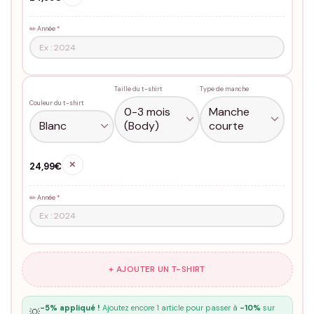
✏️ Année
*
Taille du t-shirt
Type de manche
Couleur du t-shirt
✕
24,99€
✏️ Année
*
+ AJOUTER UN T-SHIRT
-5% appliqué !
Ajoutez encore 1 article pour passer à
-10%
sur
💡