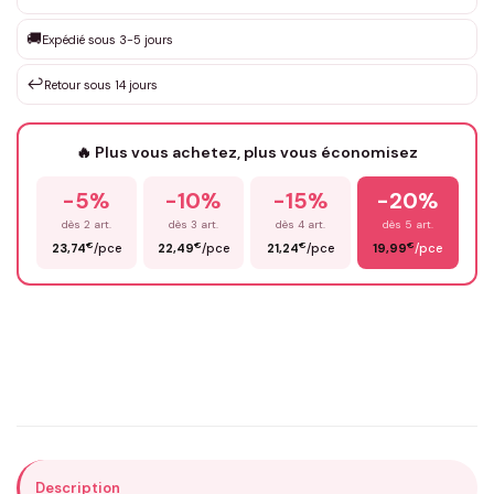
Que souhaitez-vous ?
*
🚚
Expédié sous 3-5 jours
↩️
Retour sous 14 jours
Votre texte / idée
*
🔥 Plus vous achetez, plus vous économisez
-5%
-10%
-15%
-20%
Prénom
*
dès 2 art.
dès 3 art.
dès 4 art.
dès 5 art.
€
€
€
€
23,74
/pce
22,49
/pce
21,24
/pce
19,99
/pce
Email
*
Précisions (optionnel)
Description