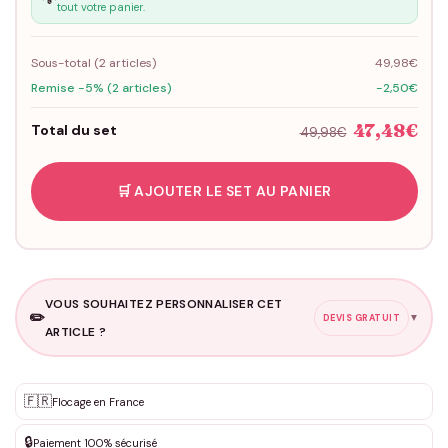
tout votre panier.
Sous-total (
2
articles)
49,98€
Remise -5% (2 articles)
-2,50€
47,48€
Total du set
49,98€
🛒 AJOUTER LE SET AU PANIER
VOUS SOUHAITEZ PERSONNALISER CET
✏️
▼
DEVIS GRATUIT
ARTICLE ?
Personnalisation sur mesure
🇫🇷
✨
Flocage en France
DEVIS GRATUIT · Personnalisation de 3 à 10€ selon la demande
🔒
Paiement 100% sécurisé