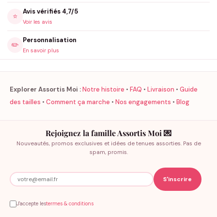
Avis vérifiés 4,7/5
⭐
Voir les avis
Personnalisation
✏️
En savoir plus
Explorer Assortis Moi :
Notre histoire
•
FAQ
•
Livraison
•
Guide
des tailles
•
Comment ça marche
•
Nos engagements
•
Blog
Rejoignez la famille Assortis Moi 💌
Nouveautés, promos exclusives et idées de tenues assorties. Pas de
spam, promis.
J'accepte les
termes & conditions