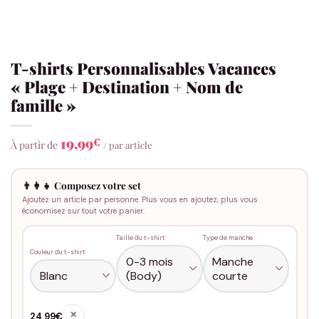
T-shirts Personnalisables Vacances
« Plage + Destination + Nom de
famille »
19,99
€
À partir de
/ par article
👨‍👩‍👧 Composez votre set
Ajoutez un article par personne. Plus vous en ajoutez, plus vous
économisez sur tout votre panier.
Taille du t-shirt
Type de manche
Couleur du t-shirt
✕
24,99€