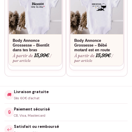
Body Annonce
Body Annonce
Grossesse – Bientôt
Grossesse – Bébé
dans tes bras
motard est en route
15,99
€
15,99
€
À partir de
À partir de
/
/
par article
par article
Livraison gratuite
🚚
Dès 60€ d'achat
Paiement sécurisé
🔒
CB, Visa, Mastercard
Satisfait ou remboursé
↩️