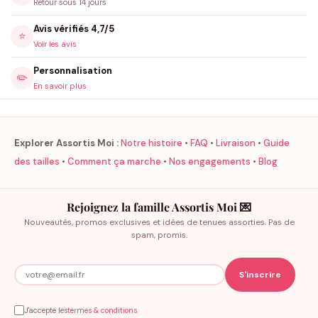
Retour sous 14 jours
Avis vérifiés 4,7/5
⭐
Voir les avis
Personnalisation
✏️
En savoir plus
Explorer Assortis Moi :
Notre histoire
•
FAQ
•
Livraison
•
Guide
des tailles
•
Comment ça marche
•
Nos engagements
•
Blog
Rejoignez la famille Assortis Moi 💌
Nouveautés, promos exclusives et idées de tenues assorties. Pas de
spam, promis.
J'accepte les
termes & conditions