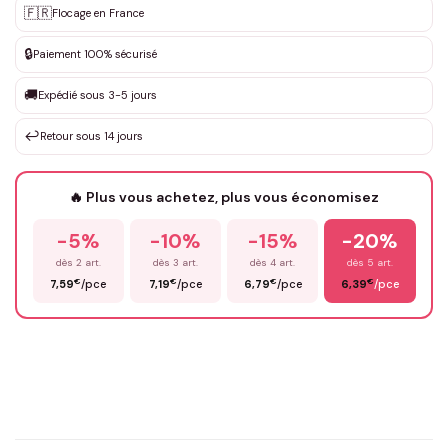
🇫🇷
Flocage en France
Personnalisation sur mesure
✨
DEVIS GRATUIT · Personnalisation de 3 à 10€ selon la demande
🔒
Paiement 100% sécurisé
Que souhaitez-vous ?
*
🚚
Expédié sous 3-5 jours
↩️
Retour sous 14 jours
Votre texte / idée
*
🔥 Plus vous achetez, plus vous économisez
-5%
-10%
-15%
-20%
Prénom
*
dès 2 art.
dès 3 art.
dès 4 art.
dès 5 art.
€
€
€
€
7,59
/pce
7,19
/pce
6,79
/pce
6,39
/pce
Email
*
Précisions (optionnel)