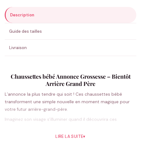
Description
ENVOYER MA DEMANDE ✨
Guide des tailles
💚 Retour sous 24-48h
🇫🇷 Flocage en France
✅ Validation avant fabrication
Livraison
Chaussettes bébé Annonce Grossesse – Bientôt
Arrière Grand Père
L’annonce la plus tendre qui soit ! Ces chaussettes bébé
transforment une simple nouvelle en moment magique pour
votre futur arrière-grand-père.
Imaginez son visage s’illuminer quand il découvrira ces
adorables chaussettes accompagnant votre annonce de
grossesse. Le message « Bientôt Arrière Grand Père » brodé
LIRE LA SUITE
▾