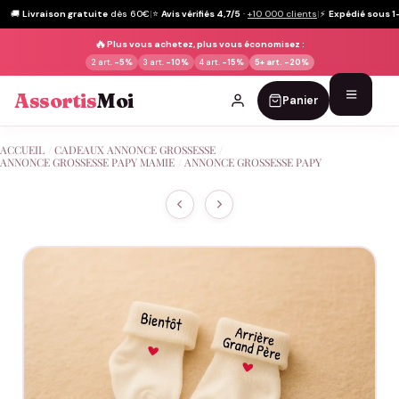
🚚
Livraison gratuite
dès 60€
|
⭐
Avis vérifiés 4,7/5
·
+10 000 clients
|
⚡
Expédié sous 1
🔥
Plus vous achetez, plus vous économisez :
2 art.
-5%
3 art.
-10%
4 art.
-15%
5+ art.
-20%
Assortis
Moi
Panier
Passer
ACCUEIL
/
CADEAUX ANNONCE GROSSESSE
/
au
ANNONCE GROSSESSE PAPY MAMIE
/
ANNONCE GROSSESSE PAPY
contenu