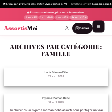
🚚
Livraison gratuite
dès 60€
|
⭐
Avis vérifiés 4,7/5
·
+10 000 clients
|
⚡
Expédié sous 1
🔥
Plus vous achetez, plus vous économisez :
2 art.
-5%
3 art.
-10%
4 art.
-15%
5+ art.
-20%
Assortis
Moi
Panier
Passer
au
ARCHIVES PAR CATÉGORIE:
contenu
FAMILLE
Look Maman Fille
22 avril 2023
Pyjama Maman Bébé
18 avril 2023
Tu cherches un pyjama maman bébé assorti pour partager un vrai