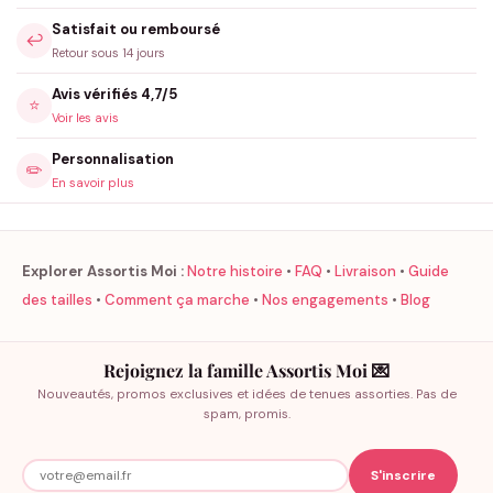
Satisfait ou remboursé
↩️
Retour sous 14 jours
Avis vérifiés 4,7/5
⭐
Voir les avis
Personnalisation
✏️
En savoir plus
Explorer Assortis Moi :
Notre histoire
•
FAQ
•
Livraison
•
Guide
des tailles
•
Comment ça marche
•
Nos engagements
•
Blog
Rejoignez la famille Assortis Moi 💌
Nouveautés, promos exclusives et idées de tenues assorties. Pas de
spam, promis.