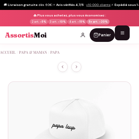
🚚
Livraison gratuite
dès 60€
|
⭐
Avis vérifiés 4,7/5
·
+10 000 clients
|
⚡
Expédié sous 1
🔥
Plus vous achetez, plus vous économisez :
2 art.
-5%
3 art.
-10%
4 art.
-15%
5+ art.
-20%
Assortis
Moi
Panier
Passer
ACCUEIL
/
PAPA & MAMAN
/
PAPA
au
contenu