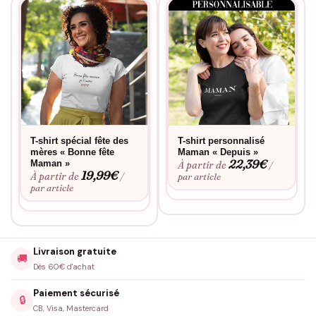
famille. En choisissant cet accessoire, vous ne faites pas
seulement l’achat d’un produit de qualité, mais vous sublimez
également le lien précieux qui unit un papa à ses proches. Offrir
ou porter la casquette Papa Loup, c’est choisir un symbole fort
qui traverse les générations. Profitez-en pour faire plaisir à cet
homme qui veille toujours sur vous avec amour et dévotion.
T-shirt spécial fête des
T-shirt personnalisé
mères « Bonne fête
Maman « Depuis »
22,39
€
Maman »
À partir de
/
19,99
€
À partir de
/
par article
par article
Livraison gratuite
🚚
Dès 60€ d'achat
Paiement sécurisé
🔒
CB, Visa, Mastercard