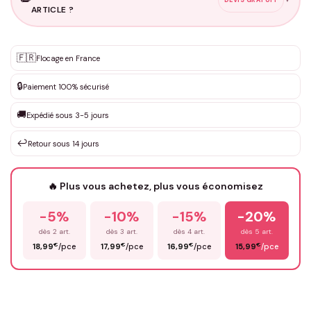
ARTICLE ?
Personnalisation sur mesure
🇫🇷
✨
Flocage en France
DEVIS GRATUIT · Personnalisation de 3 à 10€ selon la demande
🔒
Paiement 100% sécurisé
Que souhaitez-vous ?
*
🚚
Expédié sous 3-5 jours
↩️
Retour sous 14 jours
Votre texte / idée
*
🔥 Plus vous achetez, plus vous économisez
-5%
-10%
-15%
-20%
Prénom
*
dès 2 art.
dès 3 art.
dès 4 art.
dès 5 art.
€
€
€
€
18,99
/pce
17,99
/pce
16,99
/pce
15,99
/pce
Email
*