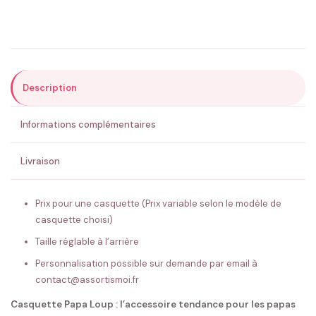
Précisions (optionnel)
Description
ENVOYER MA DEMANDE ✨
Informations complémentaires
💚 Retour sous 24-48h
🇫🇷 Flocage en France
✅ Validation avant fabrication
Livraison
Prix pour une casquette (Prix variable selon le modèle de
casquette choisi)
Taille réglable à l’arrière
Personnalisation possible sur demande par email à
contact@assortismoi.fr
Casquette Papa Loup : l’accessoire tendance pour les papas