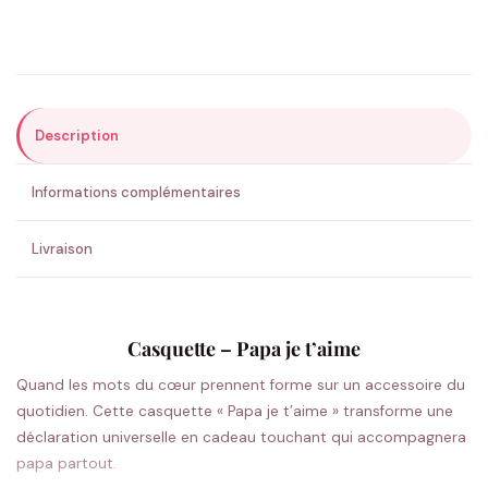
Précisions (optionnel)
Description
ENVOYER MA DEMANDE ✨
Informations complémentaires
💚 Retour sous 24-48h
🇫🇷 Flocage en France
✅ Validation avant fabrication
Livraison
Casquette – Papa je t’aime
Quand les mots du cœur prennent forme sur un accessoire du
quotidien. Cette casquette « Papa je t’aime » transforme une
déclaration universelle en cadeau touchant qui accompagnera
papa partout.