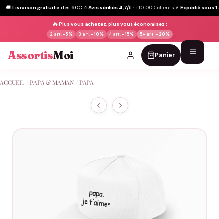
🚚
Livraison gratuite
dès 60€
|
⭐
Avis vérifiés 4,7/5
·
+10 000 clients
|
⚡
Expédié sous 1
🔥
Plus vous achetez, plus vous économisez :
2 art.
-5%
3 art.
-10%
4 art.
-15%
5+ art.
-20%
Assortis
Moi
Panier
Passer
ACCUEIL
/
PAPA & MAMAN
/
PAPA
au
contenu