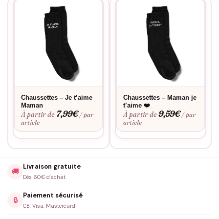
Chaussettes – Je t’aime
Chaussettes – Maman je
Maman
t’aime ❤️
7,99
€
9,59
€
À partir de
À partir de
/ par
/ par
article
article
Livraison gratuite
🚚
Dès 60€ d'achat
Paiement sécurisé
🔒
CB, Visa, Mastercard