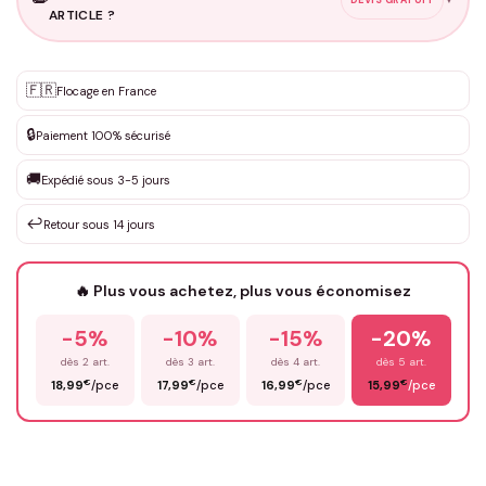
ARTICLE ?
Personnalisation sur mesure
🇫🇷
✨
Flocage en France
DEVIS GRATUIT · Personnalisation de 3 à 10€ selon la demande
🔒
Paiement 100% sécurisé
Que souhaitez-vous ?
*
🚚
Expédié sous 3-5 jours
↩️
Retour sous 14 jours
Votre texte / idée
*
🔥 Plus vous achetez, plus vous économisez
-5%
-10%
-15%
-20%
Prénom
*
dès 2 art.
dès 3 art.
dès 4 art.
dès 5 art.
€
€
€
€
18,99
/pce
17,99
/pce
16,99
/pce
15,99
/pce
Email
*