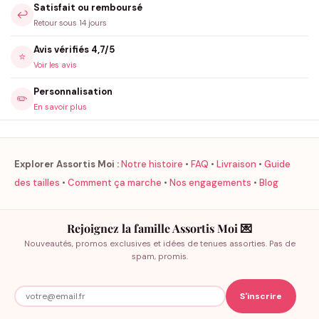
Satisfait ou remboursé
↩️
Retour sous 14 jours
Avis vérifiés 4,7/5
⭐
Voir les avis
Personnalisation
✏️
En savoir plus
Explorer Assortis Moi :
Notre histoire
•
FAQ
•
Livraison
•
Guide
des tailles
•
Comment ça marche
•
Nos engagements
•
Blog
Rejoignez la famille Assortis Moi 💌
Nouveautés, promos exclusives et idées de tenues assorties. Pas de
spam, promis.