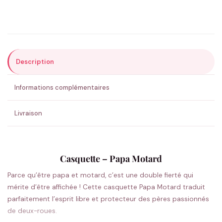
Précisions (optionnel)
Description
ENVOYER MA DEMANDE ✨
Informations complémentaires
💚 Retour sous 24-48h
🇫🇷 Flocage en France
✅ Validation avant fabrication
Livraison
Casquette – Papa Motard
Parce qu’être papa et motard, c’est une double fierté qui
mérite d’être affichée ! Cette casquette Papa Motard traduit
parfaitement l’esprit libre et protecteur des pères passionnés
de deux-roues.