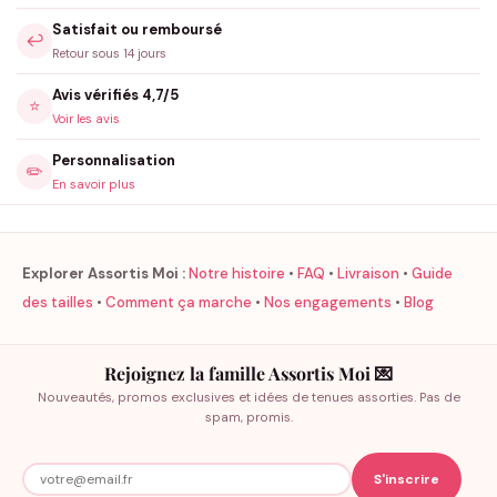
Satisfait ou remboursé
↩️
Retour sous 14 jours
Avis vérifiés 4,7/5
⭐
Voir les avis
Personnalisation
✏️
En savoir plus
Explorer Assortis Moi :
Notre histoire
•
FAQ
•
Livraison
•
Guide
des tailles
•
Comment ça marche
•
Nos engagements
•
Blog
Rejoignez la famille Assortis Moi 💌
Nouveautés, promos exclusives et idées de tenues assorties. Pas de
spam, promis.