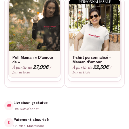
Pull Maman « D’amour
T-shirt personnalisé –
de »
Maman d’amour
27,99
€
22,39
€
À partir de
À partir de
/
/
par article
par article
Livraison gratuite
🚚
Dès 60€ d'achat
Paiement sécurisé
🔒
CB, Visa, Mastercard