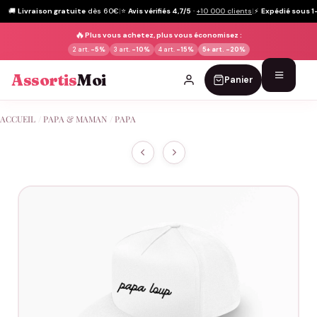
🚚
Livraison gratuite
dès 60€
|
⭐
Avis vérifiés 4,7/5
·
+10 000 clients
|
⚡
Expédié sous 1
🔥
Plus vous achetez, plus vous économisez :
2 art.
-5%
3 art.
-10%
4 art.
-15%
5+ art.
-20%
Assortis
Moi
Panier
Passer
ACCUEIL
/
PAPA & MAMAN
/
PAPA
au
contenu