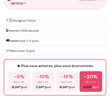
ARTICLE ?
Personnalisation sur mesure
🇫🇷
✨
Flocage en France
DEVIS GRATUIT · Personnalisation de 3 à 10€ selon la demande
🔒
Paiement 100% sécurisé
Que souhaitez-vous ?
*
🚚
Expédié sous 3-5 jours
↩️
Retour sous 14 jours
Votre texte / idée
*
🔥 Plus vous achetez, plus vous économisez
-5%
-10%
-15%
-20%
Prénom
*
dès 2 art.
dès 3 art.
dès 4 art.
dès 5 art.
€
€
€
€
18,99
/pce
17,99
/pce
16,99
/pce
15,99
/pce
Email
*