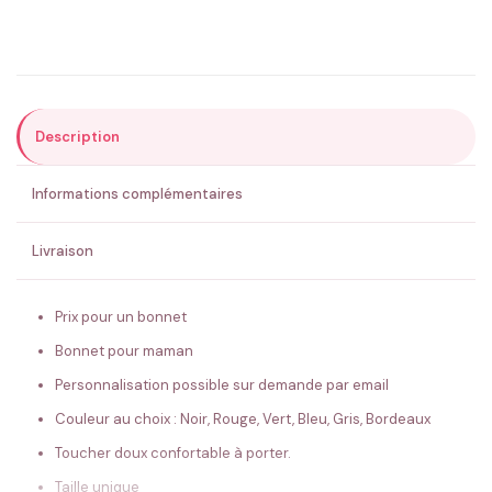
Précisions (optionnel)
Description
ENVOYER MA DEMANDE ✨
Informations complémentaires
💚 Retour sous 24-48h
🇫🇷 Flocage en France
✅ Validation avant fabrication
Livraison
Prix pour un bonnet
Bonnet pour maman
Personnalisation possible sur demande par email
Couleur au choix : Noir, Rouge, Vert, Bleu, Gris, Bordeaux
Toucher doux confortable à porter.
Taille unique