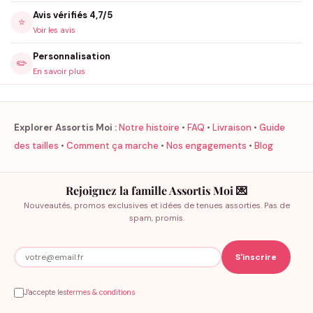
Avis vérifiés 4,7/5
⭐
Voir les avis
Personnalisation
✏️
En savoir plus
Explorer Assortis Moi :
Notre histoire
•
FAQ
•
Livraison
•
Guide
des tailles
•
Comment ça marche
•
Nos engagements
•
Blog
Rejoignez la famille Assortis Moi 💌
Nouveautés, promos exclusives et idées de tenues assorties. Pas de
spam, promis.
J'accepte les
termes & conditions