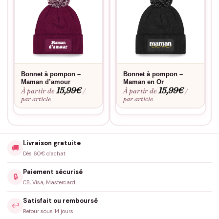
immense impact qui affirme clairement « tu es spéciale ».
Offrez-le, et voyez l’émotion sur le visage de votre maman
lorsqu’elle découvrira ce précieux cadeau.
Bonnet à pompon –
Bonnet à pompon –
Maman d’amour
Maman en Or
15,99
€
15,99
€
À partir de
À partir de
/
/
par article
par article
Livraison gratuite
🚚
Dès 60€ d'achat
Paiement sécurisé
🔒
CB, Visa, Mastercard
Satisfait ou remboursé
↩️
Retour sous 14 jours