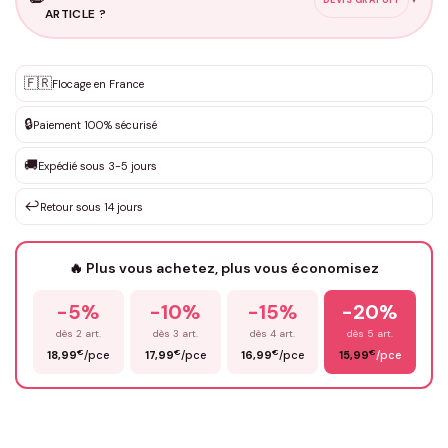
ARTICLE ?
Personnalisation sur mesure
🇫🇷
✨
Flocage en France
DEVIS GRATUIT · Personnalisation de 3 à 10€ selon la demande
🔒
Paiement 100% sécurisé
Que souhaitez-vous ?
*
🚚
Expédié sous 3-5 jours
↩️
Retour sous 14 jours
Votre texte / idée
*
🔥 Plus vous achetez, plus vous économisez
-5%
-10%
-15%
-20%
Prénom
*
dès 2 art.
dès 3 art.
dès 4 art.
dès 5 art.
€
€
€
€
18,99
/pce
17,99
/pce
16,99
/pce
15,99
/pce
Email
*