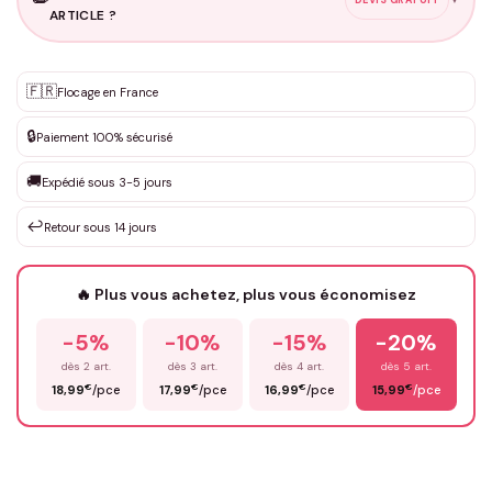
ARTICLE ?
Personnalisation sur mesure
🇫🇷
✨
Flocage en France
DEVIS GRATUIT · Personnalisation de 3 à 10€ selon la demande
🔒
Paiement 100% sécurisé
Que souhaitez-vous ?
*
🚚
Expédié sous 3-5 jours
↩️
Retour sous 14 jours
Votre texte / idée
*
🔥 Plus vous achetez, plus vous économisez
-5%
-10%
-15%
-20%
Prénom
*
dès 2 art.
dès 3 art.
dès 4 art.
dès 5 art.
€
€
€
€
18,99
/pce
17,99
/pce
16,99
/pce
15,99
/pce
Email
*