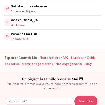
Satisfait ou remboursé
↩️
Retour sous 14 jours
Avis vérifiés 4,7/5
⭐
Voir les avis
Personnalisation
✏️
En savoir plus
Explorer Assortis Moi :
Notre histoire
•
FAQ
•
Livraison
•
Guide
des tailles
•
Comment ça marche
•
Nos engagements
•
Blog
Rejoignez la famille Assortis Moi 💌
Nouveautés, promos exclusives et idées de tenues assorties. Pas de
spam, promis.