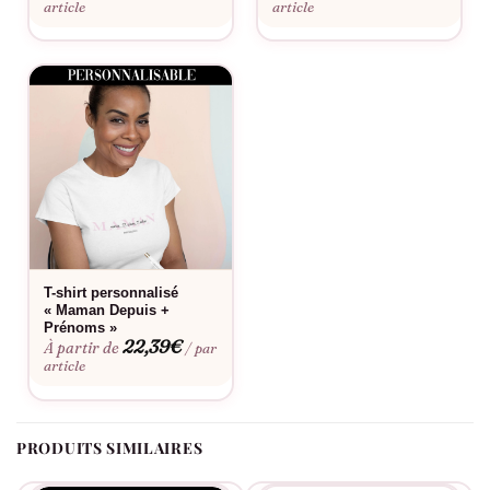
article
article
Conception résistante pour suivre votre rythme quotidien
Accessoire parfait pour créer des looks assortis en famille
Idéal pour
Les sorties en famille, les activités sportives avec les enfants,
les pique-niques, les festivals, ou simplement pour afficher
votre fierté de maman au quotidien.
Bon à savoir
T-shirt personnalisé
« Maman Depuis +
Consultez notre
guide des tailles
pour choisir la coupe parfaite.
Prénoms »
Envie d’une touche personnelle ? Découvrez notre
service de
22,39
€
À partir de
/ par
personnalisation
. La casquette Jolie maman est conçue pour
article
résister aux lavages et garder sa forme dans le temps.
PRODUITS SIMILAIRES