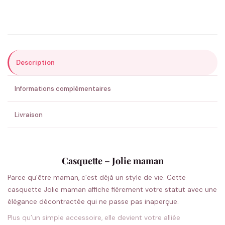
Précisions (optionnel)
Description
ENVOYER MA DEMANDE ✨
Informations complémentaires
💚 Retour sous 24-48h
🇫🇷 Flocage en France
✅ Validation avant fabrication
Livraison
Casquette – Jolie maman
Parce qu’être maman, c’est déjà un style de vie. Cette
casquette Jolie maman affiche fièrement votre statut avec une
élégance décontractée qui ne passe pas inaperçue.
Plus qu’un simple accessoire, elle devient votre alliée