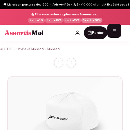
🚚
Livraison gratuite
dès 60€
|
⭐
Avis vérifiés 4,7/5
·
+10 000 clients
|
⚡
Expédié sous 1
🔥
Plus vous achetez, plus vous économisez :
2 art.
-5%
3 art.
-10%
4 art.
-15%
5+ art.
-20%
Assortis
Moi
Panier
Passer
ACCUEIL
/
PAPA & MAMAN
/
MAMAN
au
contenu