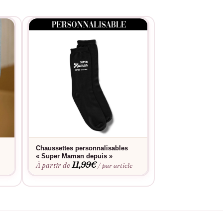
s de douceur.
Chaussettes personnalisables
T-shirt – Jolie m
19,9
« Super Maman depuis »
À partir de
11,99
€
À partir de
/ par article