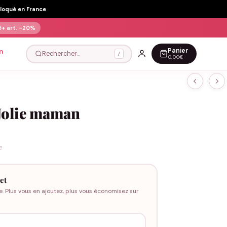
Floqué en France
5+ art.
-20%
Panier
n
Rechercher…
/
0,00€
 Jolie maman
e
et
e. Plus vous en ajoutez, plus vous économisez sur