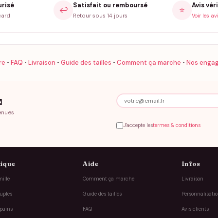
urisé
Satisfait ou remboursé
Avis véri
↩️
⭐
card
Retour sous 14 jours
Voir les av
re
•
FAQ
•
Livraison
•
Guide des tailles
•
Comment ça marche
•
Nos enga

enues
J'accepte les
termes & conditions
ique
Aide
Infos
ille
Comment ça marche
Livraison
uples
Guide des tailles
Personnalisati
pains
FAQ
Avis clients