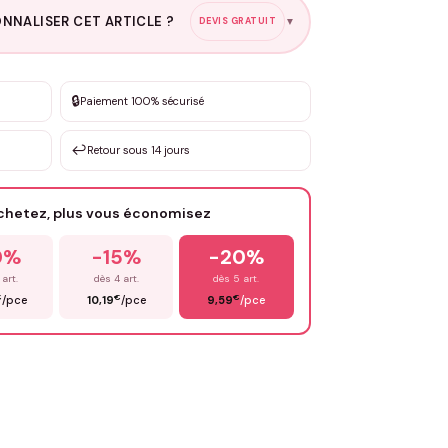
NNALISER CET ARTICLE ?
DEVIS GRATUIT
▼
esure
🔒
Paiement 100% sécurisé
sation de 3 à 10€ selon la demande
↩️
Retour sous 14 jours
Votre texte / idée
*
achetez, plus vous économisez
Email
*
0%
-15%
-20%
 art.
dès 4 art.
dès 5 art.
€
€
€
/pce
10,19
/pce
9,59
/pce
OYER MA DEMANDE ✨