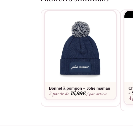
seulement un accessoire, mais un sentiment si
Bonnet à pompon – Jolie maman
Ch
15,99
€
« 
À partir de
/ par article
À 