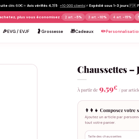
tuite
dès 60€
|
⭐
Avis vérifiés 4,7/5
·
+10 000 clients
|
⚡
Expédié sous 1-3 jours
|
🇫🇷
achetez, plus vous économisez :
2 art.
-5%
3 art.
-10%
4 art.
-15%
🎉
🤰
🎁
✏️
EVG / EVJF
Grossesse
Cadeaux
Personnalisatio
Chaussettes –
9,59
€
À partir de
/ par articl
👨‍👩‍👧 Composez votre s
Ajoutez un article par personn
tout votre panier.
Taille des chaussettes