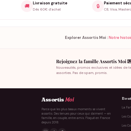
Livraison gratuite
Paiement séc
🚚
🔒
Dès 60€ d'achat
CB, Visa, Master
Explorer Assortis Moi :
Notre histoi
Rejoignez la famille Assortis Moi 
Nouveautés, promos exclusives et idées de t
assorties. Pas de spam, promis.
Bout
Assortis
Moi
La Fam
Parce que les plus beaux moments se vivent
assortis. Des tenues pour ceux qui s'aiment — en
Les Co
famille, en couple, entre amis. Floqué en France
depuis 2018.
Les Co