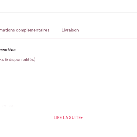
💚 Retour sous 24-48h
🇫
rmations complémentaires
Livraison
ussettes.
s & disponibilités)
 / 43-46
LIRE LA SUITE
▾