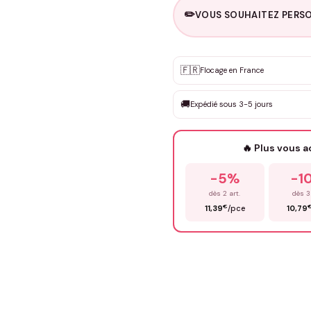
✏️
VOUS SOUHAITEZ PERSO
Personnalisation sur m
🇫🇷
✨
Flocage en France
DEVIS GRATUIT · Personnali
🚚
Expédié sous 3-5 jours
Que souhaitez-vous ?
*
🔥 Plus vous 
Prénom
*
-5%
-1
dès 2 art.
dès 3
€
11,39
/pce
10,79
Précisions (optionnel)
ENV