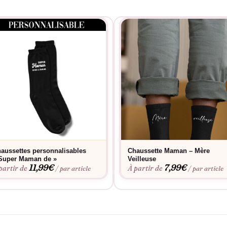
ncère d’amour et de reconnaissance, enveloppant toujours ses pied
aussettes personnalisables
Chaussette Maman – Mère
Super Maman de »
Veilleuse
11,99
€
7,99
€
partir de
À partir de
/ par article
/ par article