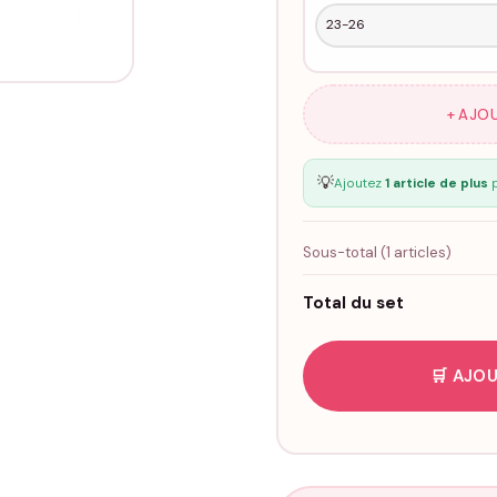
+ AJO
💡
Ajoutez
1 article de plus
p
Sous-total (
1
articles)
Total du set
🛒 AJOU