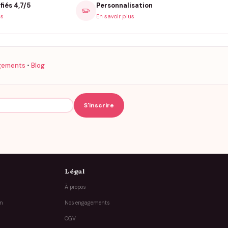
fiés 4,7/5
Personnalisation
✏️
is
En savoir plus
gements
•
Blog
Légal
À propos
on
Nos engagements
CGV