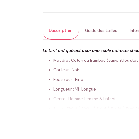
Description
Guide des tailles
Info
Le tarif indiqué est pour une seule paire de cha
Matière : Coton ou Bambou (suivant les stock
Couleur : Noir
Epaisseur : Fine
Longueur : Mi-Longue
Genre : Homme, Femme & Enfant
Taille : 23-26 / 27-30 / 31-34 / 35-38 / 39-42
Conseils de lavage
Ne pas repasser
Préférez le lavage à la main