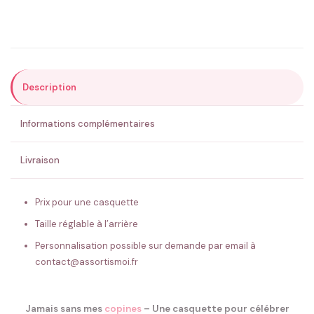
Précisions (optionnel)
Description
ENVOYER MA DEMANDE ✨
Informations complémentaires
💚 Retour sous 24-48h
🇫🇷 Flocage en France
✅ Validation avant fabrication
Livraison
Prix pour une casquette
Taille réglable à l’arrière
Personnalisation possible sur demande par email à
contact@assortismoi.fr
Jamais sans mes
copines
– Une casquette pour célébrer