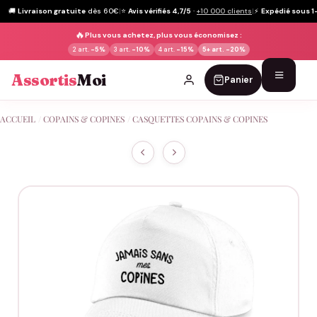
🚚
Livraison gratuite
dès 60€
|
⭐
Avis vérifiés 4,7/5
·
+10 000 clients
|
⚡
Expédié sous 1
🔥
Plus vous achetez, plus vous économisez :
2 art.
-5%
3 art.
-10%
4 art.
-15%
5+ art.
-20%
Assortis
Moi
Panier
Passer
ACCUEIL
/
COPAINS & COPINES
/
CASQUETTES COPAINS & COPINES
au
contenu