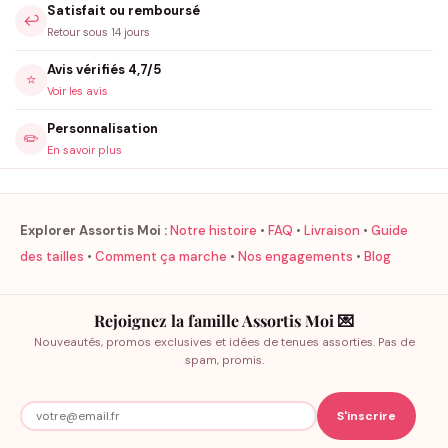
Satisfait ou remboursé
↩️
Retour sous 14 jours
Avis vérifiés 4,7/5
⭐
Voir les avis
Personnalisation
✏️
En savoir plus
Explorer Assortis Moi :
Notre histoire
•
FAQ
•
Livraison
•
Guide
des tailles
•
Comment ça marche
•
Nos engagements
•
Blog
Rejoignez la famille Assortis Moi 💌
Nouveautés, promos exclusives et idées de tenues assorties. Pas de
spam, promis.