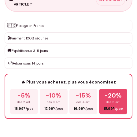
ARTICLE ?
Personnalisation sur mesure
🇫🇷
✨
Flocage en France
DEVIS GRATUIT · Personnalisation de 3 à 10€ selon la demande
🔒
Paiement 100% sécurisé
Que souhaitez-vous ?
*
🚚
Expédié sous 3-5 jours
↩️
Retour sous 14 jours
Votre texte / idée
*
🔥 Plus vous achetez, plus vous économisez
-5%
-10%
-15%
-20%
Prénom
*
dès 2 art.
dès 3 art.
dès 4 art.
dès 5 art.
€
€
€
€
18,99
/pce
17,99
/pce
16,99
/pce
15,99
/pce
Email
*