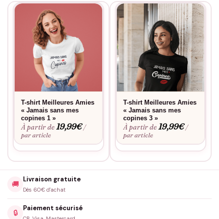
T-shirt Meilleures Amies
T-shirt Meilleures Amies
« Jamais sans mes
« Jamais sans mes
copines 1 »
copines 3 »
19,99
€
19,99
€
À partir de
À partir de
/
/
par article
par article
Livraison gratuite
🚚
Dès 60€ d'achat
Paiement sécurisé
🔒
CB, Visa, Mastercard