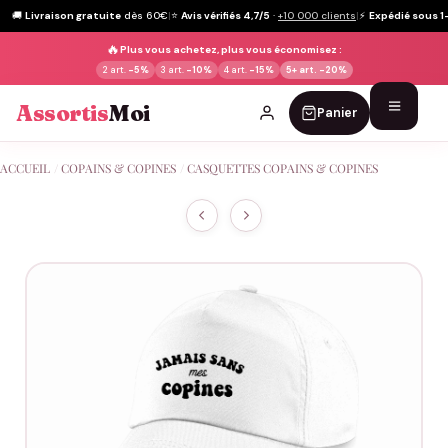
🚚
Livraison gratuite
dès 60€
|
⭐
Avis vérifiés 4,7/5
·
+10 000 clients
|
⚡
Expédié sous 1
🔥
Plus vous achetez, plus vous économisez :
2 art.
-5%
3 art.
-10%
4 art.
-15%
5+ art.
-20%
Assortis
Moi
Panier
Passer
ACCUEIL
/
COPAINS & COPINES
/
CASQUETTES COPAINS & COPINES
au
contenu