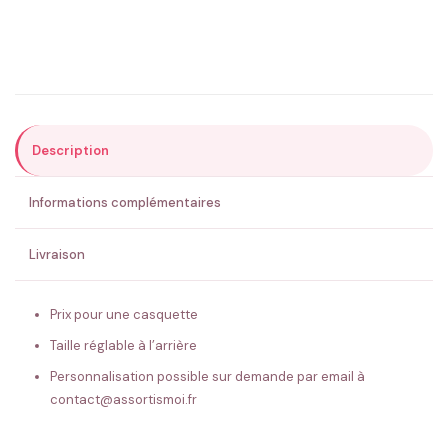
Précisions (optionnel)
Description
ENVOYER MA DEMANDE ✨
Informations complémentaires
💚 Retour sous 24-48h
🇫🇷 Flocage en France
✅ Validation avant fabrication
Livraison
Prix pour une casquette
Taille réglable à l’arrière
Personnalisation possible sur demande par email à
contact@assortismoi.fr