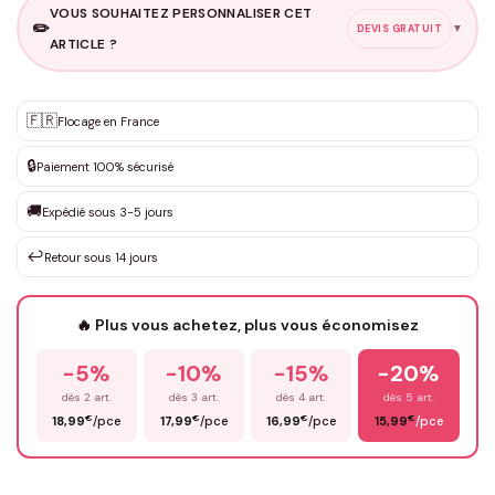
VOUS SOUHAITEZ PERSONNALISER CET
✏️
▼
DEVIS GRATUIT
ARTICLE ?
Personnalisation sur mesure
🇫🇷
✨
Flocage en France
DEVIS GRATUIT · Personnalisation de 3 à 10€ selon la demande
🔒
Paiement 100% sécurisé
Que souhaitez-vous ?
*
🚚
Expédié sous 3-5 jours
↩️
Retour sous 14 jours
Votre texte / idée
*
🔥 Plus vous achetez, plus vous économisez
-5%
-10%
-15%
-20%
Prénom
*
dès 2 art.
dès 3 art.
dès 4 art.
dès 5 art.
€
€
€
€
18,99
/pce
17,99
/pce
16,99
/pce
15,99
/pce
Email
*