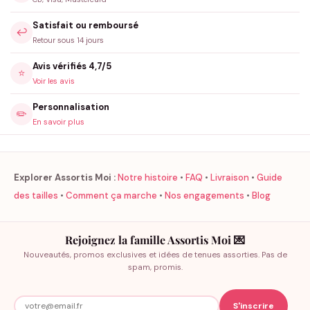
Satisfait ou remboursé
↩️
Retour sous 14 jours
Avis vérifiés 4,7/5
⭐
Voir les avis
Personnalisation
✏️
En savoir plus
Explorer Assortis Moi :
Notre histoire
•
FAQ
•
Livraison
•
Guide
des tailles
•
Comment ça marche
•
Nos engagements
•
Blog
Rejoignez la famille Assortis Moi 💌
Nouveautés, promos exclusives et idées de tenues assorties. Pas de
spam, promis.