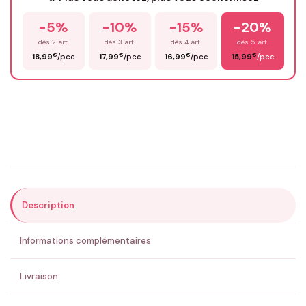
-5%
-10%
-15%
-20%
Prénom
*
dès 2 art.
dès 3 art.
dès 4 art.
dès 5 art.
€
€
€
€
18,99
/pce
17,99
/pce
16,99
/pce
15,99
/pce
Email
*
Précisions (optionnel)
Description
ENVOYER MA DEMANDE ✨
Informations complémentaires
💚 Retour sous 24-48h
🇫🇷 Flocage en France
✅ Validation avant fabrication
Livraison