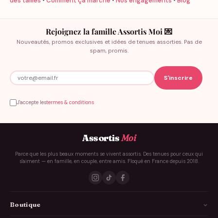
des tailles
•
Comment ça marche
•
Nos engagements
•
Blog
Rejoignez la famille Assortis Moi 💌
Nouveautés, promos exclusives et idées de tenues assorties. Pas de
spam, promis.
J'accepte les
termes & conditions
Assortis
Moi
Parce que les plus beaux moments se vivent assortis. Des tenues pour ceux qui
s'aiment — en famille, en couple, entre amis. Floqué en France depuis 2018.
Boutique