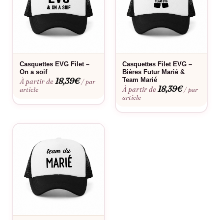
Le message est-il modifiable ?
Le visuel « On va être bourré » reste la signature du modèle ;
vous personnalisez le prénom, la date et le rôle de chacun.
Casquettes EVG Filet –
Casquettes Filet EVG –
Le flocage est-il fait en France ?
On a soif
Bières Futur Marié &
18,39
€
Team Marié
À partir de
/ par
18,39
€
À partir de
article
/ par
Oui, dans notre atelier en France, à la commande.
article
Fabriqué à la commande, floquée en France.