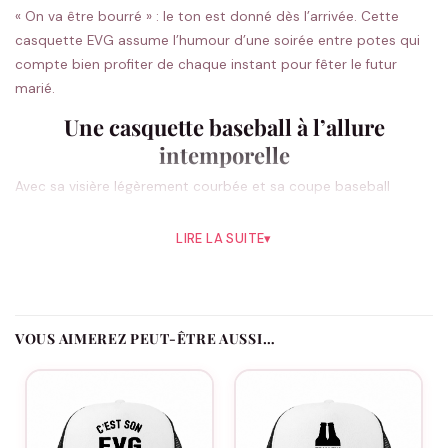
« On va être bourré » : le ton est donné dès l’arrivée. Cette
casquette EVG assume l’humour d’une soirée entre potes qui
compte bien profiter de chaque instant pour fêter le futur
marié.
Une casquette baseball à l’allure
intemporelle
Avec sa visière légèrement courbée et sa coupe baseball
classique, cette casquette EVG se porte sans effort et va à
tout le monde, quel que soit le style de la bande.
LIRE LA SUITE
▾
Une casquette EVG personnalisée pour la
bande
VOUS AIMEREZ PEUT-ÊTRE AUSSI…
Ajoutez le prénom de chacun, la date de l’EVG et le rôle de
chaque participant : Le Marié, La Team ou Le Témoin. Le futur
marié reste la vedette, la bande affiche son mot d’ordre, et
chaque casquette garde sa touche personnelle.