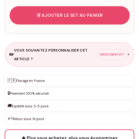
🛒 AJOUTER LE SET AU PANIER
VOUS SOUHAITEZ PERSONNALISER CET
✏️
▼
DEVIS GRATUIT
ARTICLE ?
Personnalisation sur mesure
🇫🇷
✨
Flocage en France
DEVIS GRATUIT · Personnalisation de 3 à 10€ selon la demande
🔒
Paiement 100% sécurisé
Que souhaitez-vous ?
*
🚚
Expédié sous 3-5 jours
↩️
Retour sous 14 jours
Votre texte / idée
*
🔥 Plus vous achetez, plus vous économisez