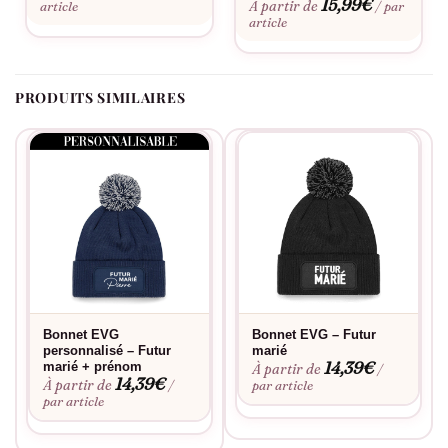
15,99
€
À partir de
article
/ par
Fabriqué à la commande, floqué en France.
article
PRODUITS SIMILAIRES
Bonnet EVG
Bonnet EVG – Futur
personnalisé – Futur
marié
14,39
€
marié + prénom
À partir de
/
14,39
€
À partir de
/
par article
par article