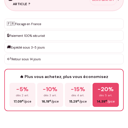
ARTICLE ?
Personnalisation sur mesure
🇫🇷
✨
Flocage en France
DEVIS GRATUIT · Personnalisation de 3 à 10€ selon la demande
🔒
Paiement 100% sécurisé
Que souhaitez-vous ?
*
🚚
Expédié sous 3-5 jours
↩️
Retour sous 14 jours
Votre texte / idée
*
🔥 Plus vous achetez, plus vous économisez
-5%
-10%
-15%
-20%
Prénom
*
dès 2 art.
dès 3 art.
dès 4 art.
dès 5 art.
€
€
€
€
17,09
/pce
16,19
/pce
15,29
/pce
14,39
/pce
Email
*