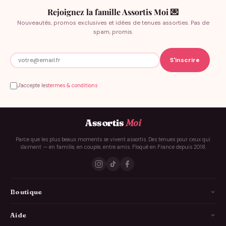
Rejoignez la famille Assortis Moi 💌
Nouveautés, promos exclusives et idées de tenues assorties. Pas de
spam, promis.
J'accepte les
termes & conditions
Assortis
Moi
Parce que les plus beaux moments se vivent assortis. Des tenues pour ceux qui
s'aiment — en famille, en couple, entre amis. Floqué en France depuis 2018.
Boutique
La Famille
Aide