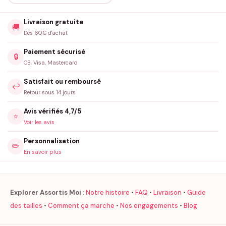
Livraison gratuite
🚚
Dès 60€ d'achat
Paiement sécurisé
🔒
CB, Visa, Mastercard
Satisfait ou remboursé
↩️
Retour sous 14 jours
Avis vérifiés 4,7/5
⭐
Voir les avis
Personnalisation
✏️
En savoir plus
Explorer Assortis Moi :
Notre histoire
•
FAQ
•
Livraison
•
Guide
des tailles
•
Comment ça marche
•
Nos engagements
•
Blog