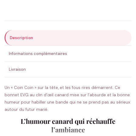
Précisions (optionnel)
Description
ENVOYER MA DEMANDE ✨
Informations complémentaires
💚 Retour sous 24-48h
🇫🇷 Flocage en France
✅ Validation avant fabrication
Livraison
Un « Coin Coin » sur la tête, et les fous rires démarrent. Ce
bonnet EVG au clin d’œil canard mise sur l’absurde et la bonne
humeur pour habiller une bande qui ne se prend pas au sérieux
autour du futur marié.
L’humour canard qui réchauffe
l’ambiance