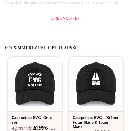
Chaud et décalé, ce bonnet fonctionne aussi bien pour une
sortie hivernale qu’une soirée entre potes, et attire les sourires
partout où passe la bande.
LIRE LA SUITE
▾
Un bonnet personnalisé pour la bande
Ajoutez le prénom de chacun, la date de l’EVG et le rôle de
VOUS AIMEREZ PEUT-ÊTRE AUSSI…
chaque participant : Le Marié, La Team ou Le Témoin. Le futur
marié se distingue en un regard, et chaque bonnet garde sa
touche personnelle.
L’humour canard plaît-il à tout le monde ?
Son côté léger fait mouche facilement : c’est le genre de visuel
qui rassemble toute la bande sans prise de tête.
Le flocage est-il fait en France ?
Casquettes EVG- On a
Casquettes EVG – Bières
soif
Futur Marié & Team
Oui, dans notre atelier en France, à la commande.
15,99
€
Marié
À partir de
/ par