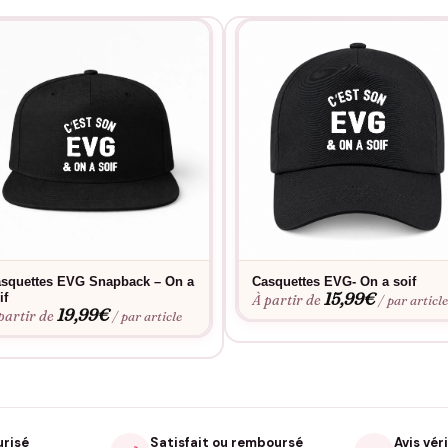
squettes EVG Snapback – On a
Casquettes EVG- On a soif
15,99
€
if
À partir de
/ par articl
19,99
€
partir de
/ par article
urisé
Satisfait ou remboursé
Avis véri