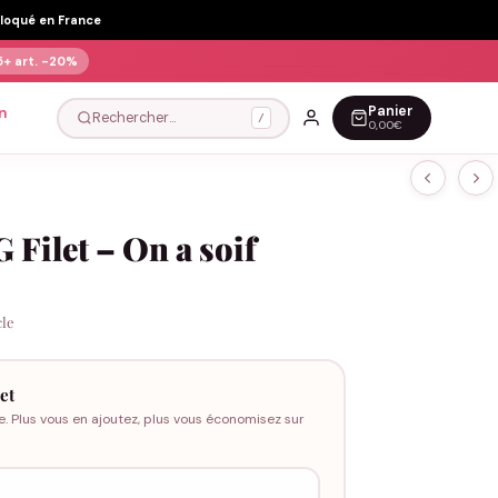
Floqué en France
5+ art.
-20%
Panier
n
Rechercher…
/
0,00€
 Filet – On a soif
cle
et
e. Plus vous en ajoutez, plus vous économisez sur