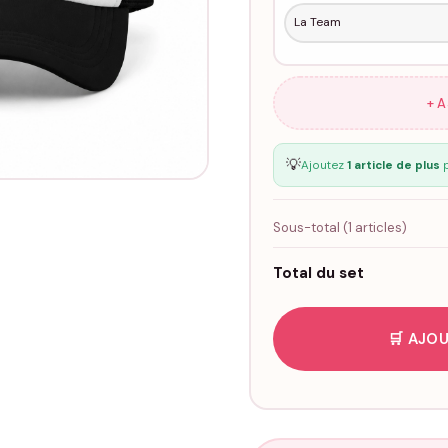
+ 
💡
Ajoutez
1 article de plus
p
Sous-total (
1
articles)
Total du set
🛒 AJOU