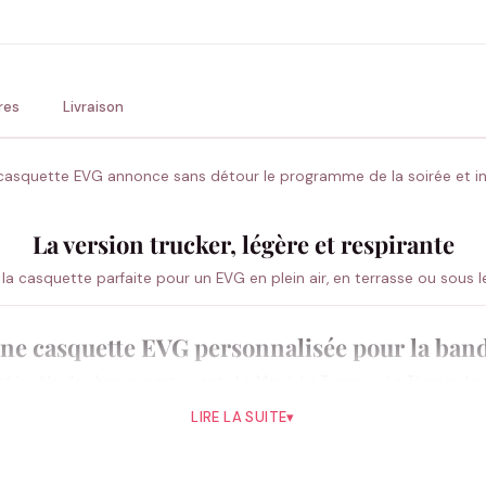
💚 Retour sous 24-48h
🇫
res
Livraison
ette casquette EVG annonce sans détour le programme de la soirée et 
La version trucker, légère et respirante
e : la casquette parfaite pour un EVG en plein air, en terrasse ou sous l
ne casquette EVG personnalisée pour la ban
 le rôle de chaque participant : Le Marié, La Team ou Le Témoin. Le f
che personnelle.
LIRE LA SUITE
▾
Ce modèle marche-t-il pour une soirée bar ?