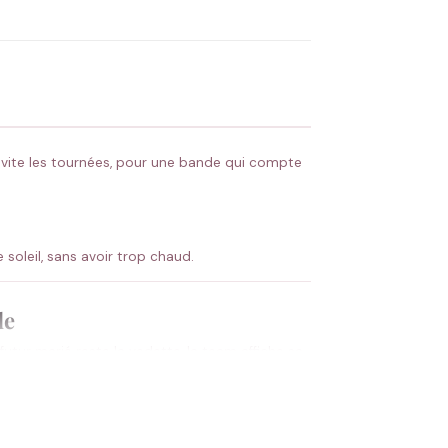
 Flocage en France
✅ Validation avant fabrication
invite les tournées, pour une bande qui compte
e soleil, sans avoir trop chaud.
de
utur marié reste la vedette, la team affiche sa