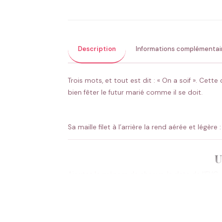
Description
Informations complémentai
Trois mots, et tout est dit : « On a soif ». C
bien fêter le futur marié comme il se doit.
Sa maille filet à l’arrière la rend aérée et légèr
U
Ajoutez le prénom de chacun, la date de l’EVG et
soif de fête, et chaque casquette garde sa tou