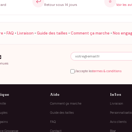
↩️
⭐
card
Retour sous 14 jours
Voir les av
re
•
FAQ
•
Livraison
•
Guide des tailles
•
Comment ça marche
•
Nos enga

enues
J'accepte les
termes & conditions
ique
Aide
Infos
ille
Comment ça marche
Livraison
uples
Guide des tailles
Personnalisati
pains
FAQ
Avis clients
ce Grossesse
Contact
Blog