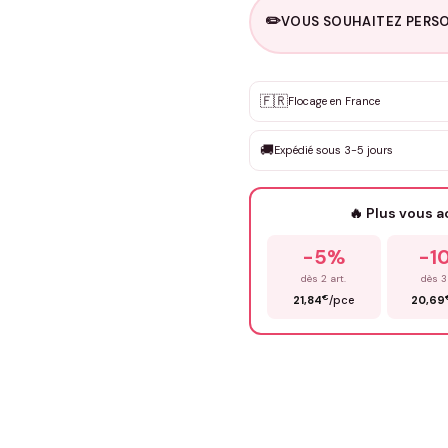
✏️
VOUS SOUHAITEZ PERSO
Personnalisation sur m
🇫🇷
✨
Flocage en France
DEVIS GRATUIT · Personnali
🚚
Expédié sous 3-5 jours
Que souhaitez-vous ?
*
🔥 Plus vous 
Prénom
*
-5%
-1
dès 2 art.
dès 3
€
21,84
/pce
20,69
Précisions (optionnel)
ENV