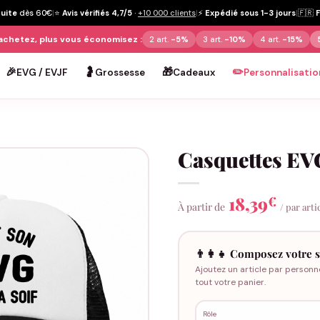
tuite
dès 60€
|
⭐
Avis vérifiés 4,7/5
·
+10 000 clients
|
⚡
Expédié sous 1-3 jours
|
🇫🇷
achetez, plus vous économisez :
2 art.
-5%
3 art.
-10%
4 art.
-15%
🎉
🤰
🎁
✏️
EVG / EVJF
Grossesse
Cadeaux
Personnalisatio
Casquettes EVG
18,39
€
À partir de
/ par arti
👨‍👩‍👧 Composez votre s
Ajoutez un article par personn
tout votre panier.
Rôle