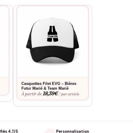
Casquettes Filet EVG – Bières
Casquettes Filet
12,7
Futur Marié & Team Marié
À partir de
e
18,39
€
À partir de
/ par article
fiés 4,7/5
Personnalisation