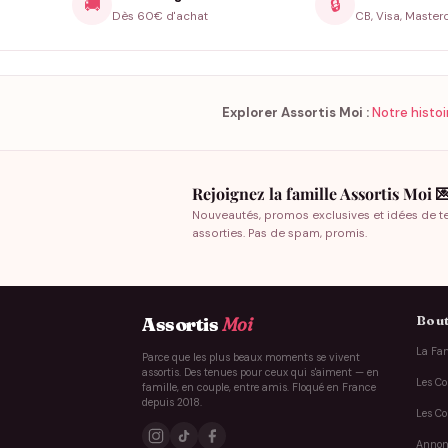
🚚
🔒
Dès 60€ d'achat
CB, Visa, Master
Explorer Assortis Moi :
Notre histoi
Rejoignez la famille Assortis Moi 
Nouveautés, promos exclusives et idées de t
assorties. Pas de spam, promis.
Bout
Assortis
Moi
La Fam
Parce que les plus beaux moments se vivent
assortis. Des tenues pour ceux qui s'aiment — en
Les Co
famille, en couple, entre amis. Floqué en France
depuis 2018.
Les Co
Annon