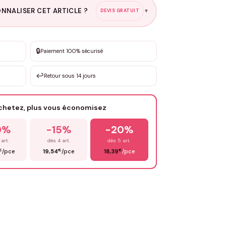
NNALISER CET ARTICLE ?
DEVIS GRATUIT
▼
esure
🔒
Paiement 100% sécurisé
sation de 3 à 10€ selon la demande
↩️
Retour sous 14 jours
Votre texte / idée
*
achetez, plus vous économisez
Email
*
0%
-15%
-20%
 art.
dès 4 art.
dès 5 art.
€
€
€
/pce
19,54
/pce
18,39
/pce
OYER MA DEMANDE ✨