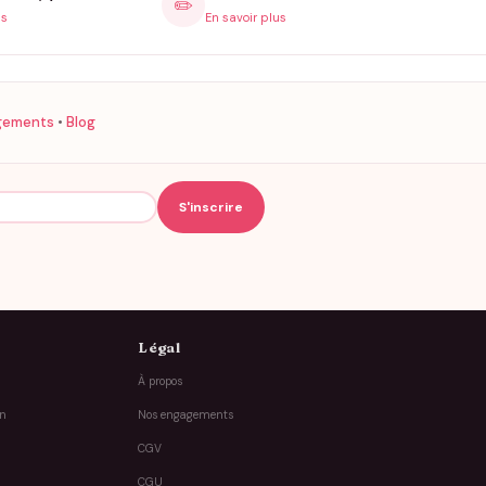
✏️
is
En savoir plus
gements
•
Blog
Légal
À propos
on
Nos engagements
CGV
CGU