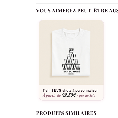
Oui, son message « On a soif » est taillé pour l
VOUS AIMEREZ PEUT-ÊTRE AU
Oui, dans notre atelier en France, à la comman
Fabriqué à la commande, floquée en France.
T-shirt EVG shots à personnaliser
22,39
€
À partir de
/ par article
PRODUITS SIMILAIRES