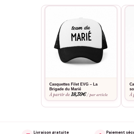
Casquettes Filet EVG – La
Ca
Brigade du Marié
so
18,39
€
À partir de
À 
/ par article
Livraison gratuite
Paiement séc