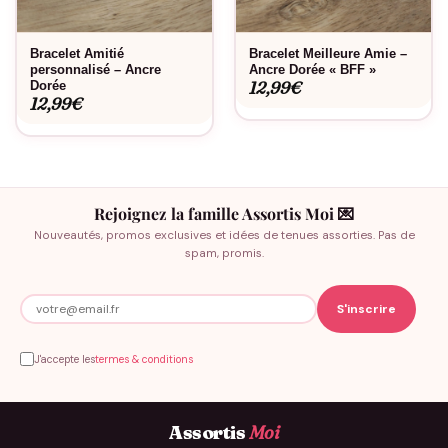
Bracelet Amitié
Bracelet Meilleure Amie –
personnalisé – Ancre
Ancre Dorée « BFF »
12,99
€
Dorée
12,99
€
Rejoignez la famille Assortis Moi 💌
Nouveautés, promos exclusives et idées de tenues assorties. Pas de
spam, promis.
J'accepte les
termes & conditions
Assortis
Moi