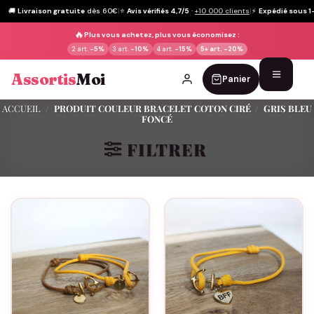
🚚
Livraison gratuite
dès 60€
|
⭐
Avis vérifiés 4,7/5
·
+10 000 clients
|
⚡
Expédié sous 1
🔥
Plus vous achetez, plus vous économisez :
2 art.
-5%
3 art.
-10%
4 art.
-15%
5+ art.
-20%
Assortis
Moi
Panier
Passer
ACCUEIL
/
PRODUIT COULEUR BRACELET COTON CIRÉ
/
GRIS BLEU
FONCÉ
au
contenu
FILTRER