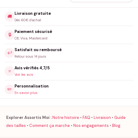
Livraison gratuite
🚚
Dès 60€ d'achat
Paiement sécurisé
🔒
CB, Visa, Mastercard
Satisfait ou remboursé
↩️
Retour sous 14 jours
Avis vérifiés 4,7/5
⭐
Voir les avis
Personnalisation
✏️
En savoir plus
Explorer Assortis Moi :
Notre histoire
•
FAQ
•
Livraison
•
Guide
des tailles
•
Comment ça marche
•
Nos engagements
•
Blog