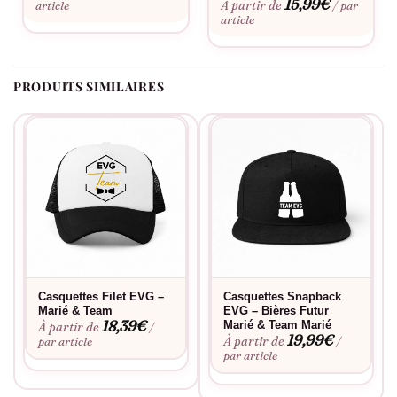
15,99
€
À partir de
article
/ par
article
PRODUITS SIMILAIRES
Casquettes Filet EVG –
Casquettes Snapback
Marié & Team
EVG – Bières Futur
18,39
€
Marié & Team Marié
À partir de
/
19,99
€
À partir de
par article
/
par article