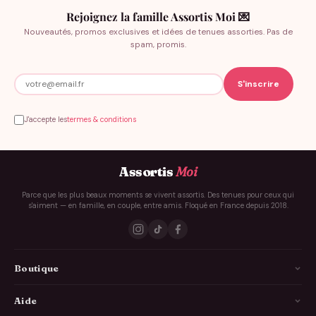
Rejoignez la famille Assortis Moi 💌
Nouveautés, promos exclusives et idées de tenues assorties. Pas de
spam, promis.
J'accepte les
termes & conditions
Assortis
Moi
Parce que les plus beaux moments se vivent assortis. Des tenues pour ceux qui
s'aiment — en famille, en couple, entre amis. Floqué en France depuis 2018.
Boutique
La Famille
Aide