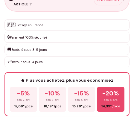
ARTICLE ?
Personnalisation sur mesure
🇫🇷
✨
Flocage en France
DEVIS GRATUIT · Personnalisation de 3 à 10€ selon la demande
🔒
Paiement 100% sécurisé
Que souhaitez-vous ?
*
🚚
Expédié sous 3-5 jours
↩️
Retour sous 14 jours
Votre texte / idée
*
🔥 Plus vous achetez, plus vous économisez
-5%
-10%
-15%
-20%
Prénom
*
dès 2 art.
dès 3 art.
dès 4 art.
dès 5 art.
€
€
€
€
17,09
/pce
16,19
/pce
15,29
/pce
14,39
/pce
Email
*