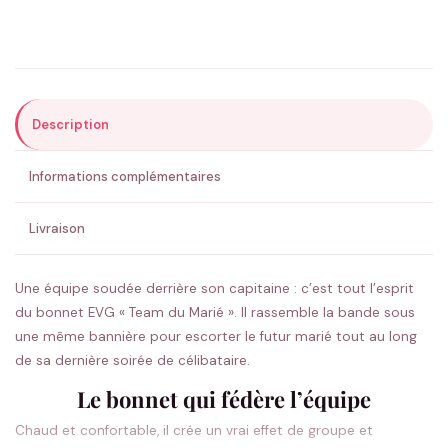
Précisions (optionnel)
Description
ENVOYER MA DEMANDE ✨
Informations complémentaires
💚 Retour sous 24-48h
🇫🇷 Flocage en France
✅ Validation avant fabrication
Livraison
Une équipe soudée derrière son capitaine : c’est tout l’esprit
du bonnet EVG « Team du Marié ». Il rassemble la bande sous
une même bannière pour escorter le futur marié tout au long
de sa dernière soirée de célibataire.
Le bonnet qui fédère l’équipe
Chaud et confortable, il crée un vrai effet de groupe et