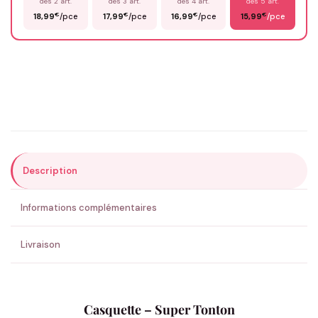
dès 2 art.
dès 3 art.
dès 4 art.
dès 5 art.
€
€
€
€
18,99
/pce
17,99
/pce
16,99
/pce
15,99
/pce
Email
*
Précisions (optionnel)
Description
ENVOYER MA DEMANDE ✨
Informations complémentaires
💚 Retour sous 24-48h
🇫🇷 Flocage en France
✅ Validation avant fabrication
Livraison
Casquette – Super Tonton