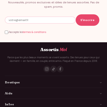
Nouveautés, promos exclusives et idées de tenues assorties. Pas de
spam, promis.
J'accepte les
termes & conditions
Assortis
Moi
Parce que les plus beaux moments se vivent assortis. Des tenues pour ceux qui
s'aiment — en famille, en couple, entre amis. Floqué en France depuis 2018.
Boutique
La Famille
Aide
Les Couples
Comment ça marche
Infos