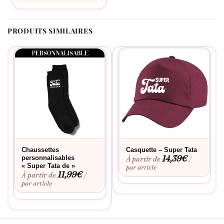
votre casquette Super Tonton impeccable au fil des aventures
familiales.
PRODUITS SIMILAIRES
Chaussettes
Casquette – Super Tata
14,39
€
personnalisables
À partir de
/
« Super Tata de »
par article
11,99
€
À partir de
/
par article