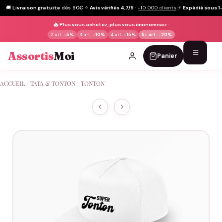
🚚
Livraison gratuite
dès 60€
|
⭐
Avis vérifiés 4,7/5
·
+10 000 clients
|
⚡
Expédié sous 1
🔥
Plus vous achetez, plus vous économisez :
2 art.
-5%
3 art.
-10%
4 art.
-15%
5+ art.
-20%
Assortis
Moi
Panier
Passer
ACCUEIL
/
TATA & TONTON
/
TONTON
au
contenu