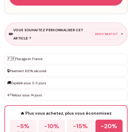
VOUS SOUHAITEZ PERSONNALISER CET
✏️
▼
DEVIS GRATUIT
ARTICLE ?
Personnalisation sur mesure
🇫🇷
✨
Flocage en France
DEVIS GRATUIT · Personnalisation de 3 à 10€ selon la demande
🔒
Paiement 100% sécurisé
Que souhaitez-vous ?
*
🚚
Expédié sous 3-5 jours
↩️
Retour sous 14 jours
Votre texte / idée
*
🔥 Plus vous achetez, plus vous économisez
-5%
-10%
-15%
-20%
Prénom
*