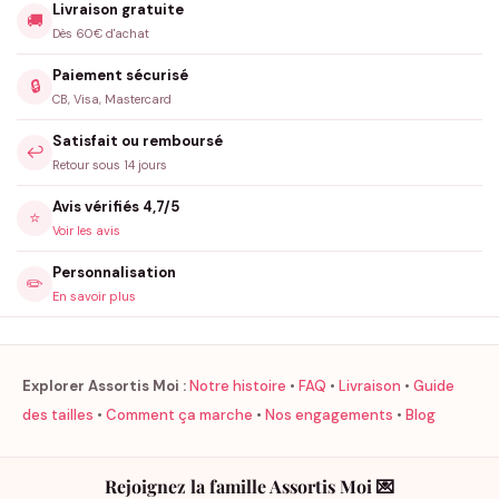
Livraison gratuite
🚚
Dès 60€ d'achat
Paiement sécurisé
🔒
CB, Visa, Mastercard
Satisfait ou remboursé
↩️
Retour sous 14 jours
Avis vérifiés 4,7/5
⭐
Voir les avis
Personnalisation
✏️
En savoir plus
Explorer Assortis Moi :
Notre histoire
•
FAQ
•
Livraison
•
Guide
des tailles
•
Comment ça marche
•
Nos engagements
•
Blog
Rejoignez la famille Assortis Moi 💌