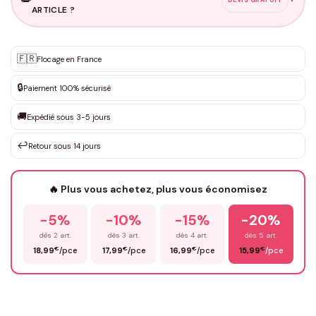
ARTICLE ?
Personnalisation sur mesure
🇫🇷
✨
Flocage en France
DEVIS GRATUIT · Personnalisation de 3 à 10€ selon la demande
🔒
Paiement 100% sécurisé
Que souhaitez-vous ?
*
🚚
Expédié sous 3-5 jours
↩️
Retour sous 14 jours
Votre texte / idée
*
🔥 Plus vous achetez, plus vous économisez
-5%
-10%
-15%
-20%
Prénom
*
dès 2 art.
dès 3 art.
dès 4 art.
dès 5 art.
€
€
€
€
18,99
/pce
17,99
/pce
16,99
/pce
15,99
/pce
Email
*