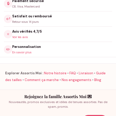
Paiement sécurisé
🔒
CB, Visa, Mastercard
Satisfait ou remboursé
↩️
Retour sous 14 jours
Avis vérifiés 4,7/5
⭐
Voir les avis
Personnalisation
✏️
En savoir plus
Explorer Assortis Moi :
Notre histoire
•
FAQ
•
Livraison
•
Guide
des tailles
•
Comment ça marche
•
Nos engagements
•
Blog
Rejoignez la famille Assortis Moi 💌
Nouveautés, promos exclusives et idées de tenues assorties. Pas de
spam, promis.