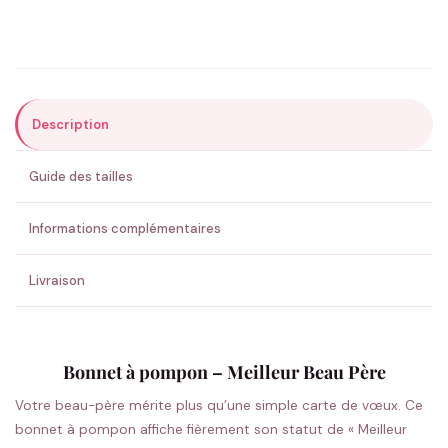
Précisions (optionnel)
Description
ENVOYER MA DEMANDE ✨
Guide des tailles
💚 Retour sous 24-48h
🇫🇷 Flocage en France
✅ Validation avant fabrication
Informations complémentaires
Livraison
Bonnet à pompon – Meilleur Beau Père
Votre beau-père mérite plus qu’une simple carte de vœux. Ce
bonnet à pompon affiche fièrement son statut de « Meilleur