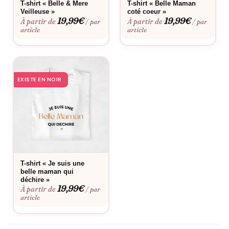
T-shirt « Belle & Mere
T-shirt « Belle Maman
Pompon ludique qui apporte une touche de fantaisie
Veilleuse »
coté coeur »
19,99
€
19,99
€
À partir de
À partir de
/ par
/ par
article
article
Idéal pour
Fête des pères, anniversaires, Noël, ou simplement pour lui
rappeler combien il compte pour vous au quotidien.
EXISTE EN NOIR
Bon à savoir
Consultez notre
guide des tailles
pour choisir la coupe parfaite.
Envie d’une touche personnelle ? Découvrez notre
service de
personnalisation
. Ce bonnet à pompon résiste parfaitement
aux lavages répétés et conserve sa forme originale saison
après saison.
T-shirt « Je suis une
belle maman qui
déchire »
19,99
€
À partir de
/ par
article