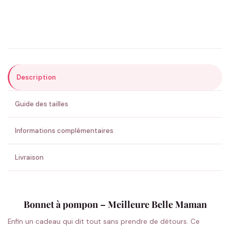
Précisions (optionnel)
Description
ENVOYER MA DEMANDE ✨
Guide des tailles
💚 Retour sous 24-48h
🇫🇷 Flocage en France
✅ Validation avant fabrication
Informations complémentaires
Livraison
Bonnet à pompon – Meilleure Belle Maman
Enfin un cadeau qui dit tout sans prendre de détours. Ce