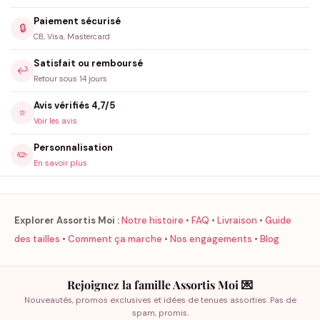
Paiement sécurisé
🔒
CB, Visa, Mastercard
Satisfait ou remboursé
↩️
Retour sous 14 jours
Avis vérifiés 4,7/5
⭐
Voir les avis
Personnalisation
✏️
En savoir plus
Explorer Assortis Moi :
Notre histoire
•
FAQ
•
Livraison
•
Guide
des tailles
•
Comment ça marche
•
Nos engagements
•
Blog
Rejoignez la famille Assortis Moi 💌
Nouveautés, promos exclusives et idées de tenues assorties. Pas de
spam, promis.