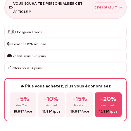
VOUS SOUHAITEZ PERSONNALISER CET
✏️
▼
DEVIS GRATUIT
ARTICLE ?
Personnalisation sur mesure
🇫🇷
✨
Flocage en France
DEVIS GRATUIT · Personnalisation de 3 à 10€ selon la demande
🔒
Paiement 100% sécurisé
Que souhaitez-vous ?
*
🚚
Expédié sous 3-5 jours
↩️
Retour sous 14 jours
Votre texte / idée
*
🔥 Plus vous achetez, plus vous économisez
-5%
-10%
-15%
-20%
Prénom
*
dès 2 art.
dès 3 art.
dès 4 art.
dès 5 art.
€
€
€
€
18,99
/pce
17,99
/pce
16,99
/pce
15,99
/pce
Email
*