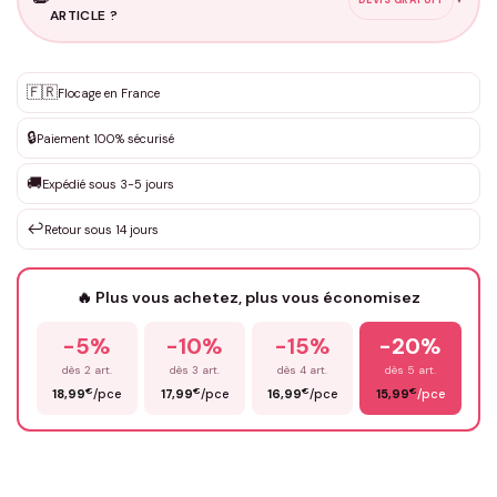
ARTICLE ?
Personnalisation sur mesure
🇫🇷
✨
Flocage en France
DEVIS GRATUIT · Personnalisation de 3 à 10€ selon la demande
🔒
Paiement 100% sécurisé
Que souhaitez-vous ?
*
🚚
Expédié sous 3-5 jours
↩️
Retour sous 14 jours
Votre texte / idée
*
🔥 Plus vous achetez, plus vous économisez
-5%
-10%
-15%
-20%
Prénom
*
dès 2 art.
dès 3 art.
dès 4 art.
dès 5 art.
€
€
€
€
18,99
/pce
17,99
/pce
16,99
/pce
15,99
/pce
Email
*