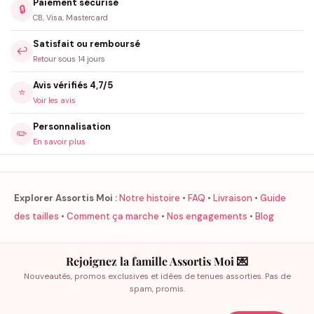
Paiement sécurisé
🔒
CB, Visa, Mastercard
Satisfait ou remboursé
↩️
Retour sous 14 jours
Avis vérifiés 4,7/5
⭐
Voir les avis
Personnalisation
✏️
En savoir plus
Explorer Assortis Moi :
Notre histoire
•
FAQ
•
Livraison
•
Guide
des tailles
•
Comment ça marche
•
Nos engagements
•
Blog
Rejoignez la famille Assortis Moi 💌
Nouveautés, promos exclusives et idées de tenues assorties. Pas de
spam, promis.