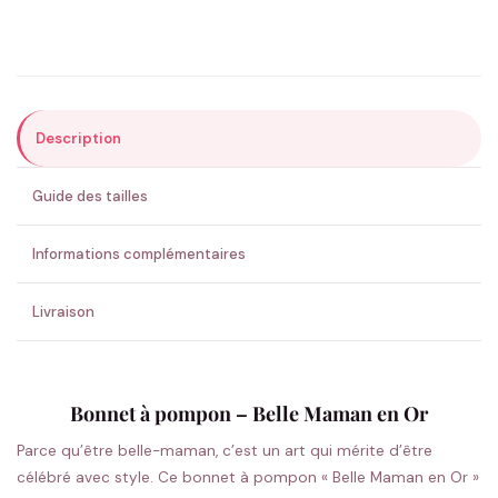
Précisions (optionnel)
Description
ENVOYER MA DEMANDE ✨
Guide des tailles
💚 Retour sous 24-48h
🇫🇷 Flocage en France
✅ Validation avant fabrication
Informations complémentaires
Livraison
Bonnet à pompon – Belle Maman en Or
Parce qu’être belle-maman, c’est un art qui mérite d’être
célébré avec style. Ce bonnet à pompon « Belle Maman en Or »